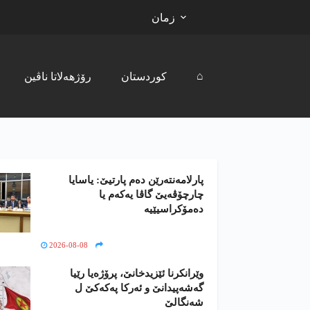
زمان
⌂
کوردستان
رۆژھەلاتا ناڤین
پارلامەنتەرێن دەم پارتیێ: یاسایا
چارچۆڤەیێ گاڤا یەکەم یا
دەمۆکراسیێیە
2026-08-08
وێرانکرنا ئێزیدخانێ، پرۆژەیا رێیا
گەشەپیدانێ و ئەرکا پەکەکێ ل
شەنگالێ