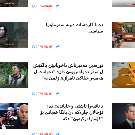
2026-08-06
ده‌ما کاره‌سات دبیتە سه‌رمایه‌یا
سیاسی
2026-08-05
نورەدین دەمیرتاش داخویانیێن بالکێش
ل سەر دەولەتبوونێ دان: “دەولەت ل
ھەمبەر جڤاکێ ئامرازێ زلمێ یە”
2026-08-04
د ناڤبەرا ئاشتی و خاپاندنێ دە؛
ئۆجالان جاره‌كه‌ دن بانگا خەباتێ بۆ
“کۆمارا تركیه‌یێ” دکە
2026-08-03