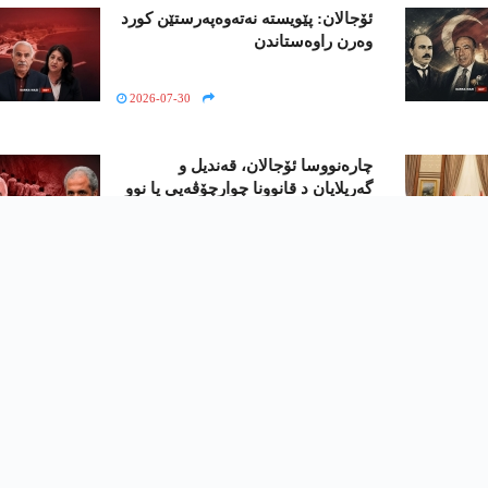
ئۆجالان: پێویسته‌ نه‌ته‌وه‌په‌رستێن كورد
وه‌رن راوه‌ستاندن
2026-07-30
چارەنووسا ئۆجالان، قەندیل و
گه‌ریلایان د قانوونا چوارچۆڤەیی یا نوو
دا ئاشكه‌ره‌ بوو
2026-07-29
LOAD MORE
جیھان
نھێنی
ئانالیز
نەرین
هەمی ماف د پاراستینە | © 2019 - 2026