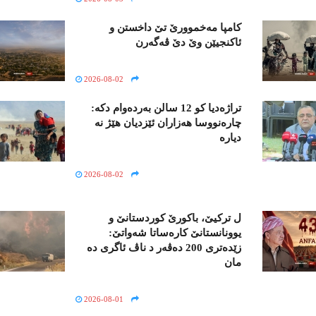
کامپا مەخموورێ تێ داخستن و
ئاکنجیێن وێ دێ ڤەگەرن
2026-08-02
تراژەدیا کو 12 سالن بەردەوام دکە:
چارەنووسا ھەزاران ئێزدیان ھێژ نە
دیارە
2026-08-02
ل ترکیێ، باکورێ کوردستانێ و
یوونانستانێ کارەساتا شەواتێ:
زێدەتری 200 دەڤەر د ناڤ ئاگری دە
مان
2026-08-01