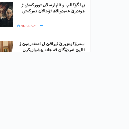
زیا گۆکالپ و ئالپارسلان توورکەش ژ
ھوندرێ عەبدوللاھ ئۆجالان دەرکەتن
2026-07-29
سەرۆکوەزیرێ ئیراقێ ل ئەنقەرەیێ ژ
ئالیێ ئەردۆگان ڤە ھاتە پێشوازیکرن
2026-07-28
⌂
کوردستان
رۆژھەلاتا ناڤین