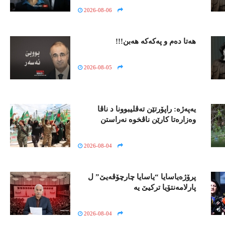
2026-08-06
ھەتا دەم و پەکەکە ھەبن!!!
2026-08-05
یەپەژە: راپۆرتێن تەڤلیبوونا د ناڤا
وەزارەتا کارێن ناڤخوە نەراستن
2026-08-04
پرۆژەیاسایا “یاسایا چارچۆڤەیێ” ل
پارلامەنتۆیا تركیێ یه‌
2026-08-04