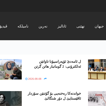
جیھان
نھێنی
ئانالیز
نەرین
نامیلکە
ڤیدیۆ
ل ئامەدێ ئۆپەراسیۆنا تاوانێن
ئەلکترۆنی: 2 گومانبار ھاتن گرتن
2026-08-08
خواندنه‌كا رەخنەیی بۆ گۆتنێن سۆزدار
ئاڤێستایێ ل دۆر شنگالێ