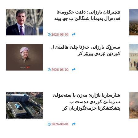
نێچیرڤان بارزانی: دڤێت حکوومەتا
فەدەرال پەیمانا شنگالێ ب جھ بینە
2026-08-03
سەرۆک بارزانی جەژنا چلێ ھاڤینێ ل
کوردێن ئێزدی پیرۆز کر
2026-08-02
شارەداریا باژارێ مەزن یا ستەنبۆلێ
ب زمانێ کوردی دەست ب
پێشکێشکرنا خزمەتگوزاریان کر
2026-08-01