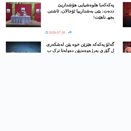
په‌كه‌كه‌یا هلوه‌شیایی هۆشداریێ
دده‌ت: بێی به‌شدارییا ئۆجالان، ئاشتی
بجهـ ناهێت!
2026-07-30
گەلۆ پەکەکە ھێزێن خوە یێن لەشکەری
ل گۆری بەرژەوەندیێن دەولەتا ترک ب
جھ دکە؟
2026-07-29
نامیلکە
ڤیدیۆ
ئەرشیف
پەیوەندی