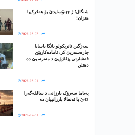
شنگال؛ ژ جێنۆسایدێ بۆ هەڤرکییا
هێزان!
2026-08-02
سەزگین تانریکولو بانگا یاسایا
چارەسەریێ کر: ئامادەکاریێن
ڤەشارتی پێڤاژۆیێ د مەترسیێ دە
دھێلن
2026-08-01
پەیاما سەرۆک بارزانی د سالڤەگەرا
43ێ یا ئەنفالا بارزانییان دە
2026-07-31