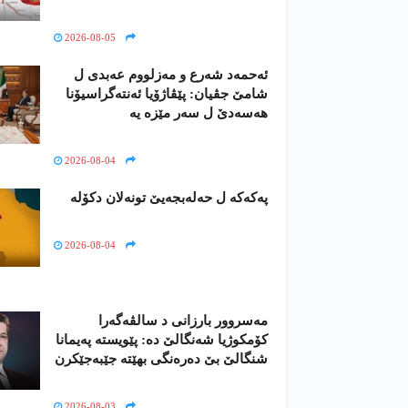
2026-08-05
ئەحمەد شەرع و مەزلووم عەبدی ل
شامێ جڤیان: پێڤاژۆیا ئەنتەگراسیۆنا
ھەسەدێ ل سەر مێزە یە
2026-08-04
پەکەکە ل حەلەبجەیێ تونەلان دکۆلە
2026-08-04
مەسروور بارزانی د سالڤەگەرا
کۆمکوژیا شەنگالێ دە: پێویستە پەیمانا
شنگالێ بێ دەرەنگی بهێتە جێبەجێکرن
2026-08-03