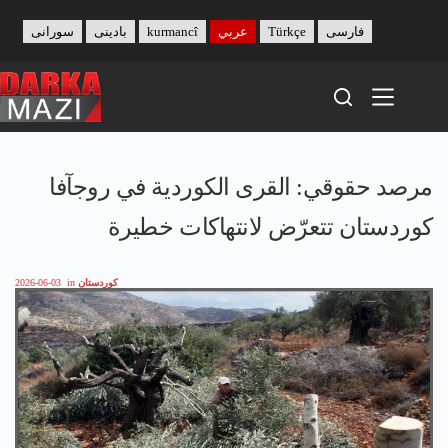
Skip
to
فارسی
Türkçe
عربي
kurmancî
بادینی
سورانی
content
مرصد حقوقي: القرى الكوردية في روجآفا
كوردستان تتعرّض لانتهاكات خطيرة
كوردستان
in
2026-06-03