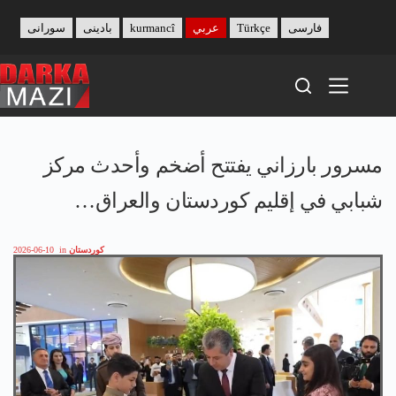
Skip
to
فارسی
Türkçe
عربي
kurmancî
بادینی
سورانی
content
مسرور بارزاني يفتتح أضخم وأحدث مركز
شبابي في إقليم كوردستان والعراق…
كوردستان
in
2026-06-10