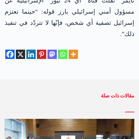
تايمز” نقلت قناة “آي 24 نيوز” الإسرائيلية عن
مسؤول أمني إسرائيلي بارز قوله: “حينما تعتزم
إسرائيل تصفية أي شخص، فإنّها لا تتردّد في تنفيذ
ذلك”.
مقالات ذات صلة