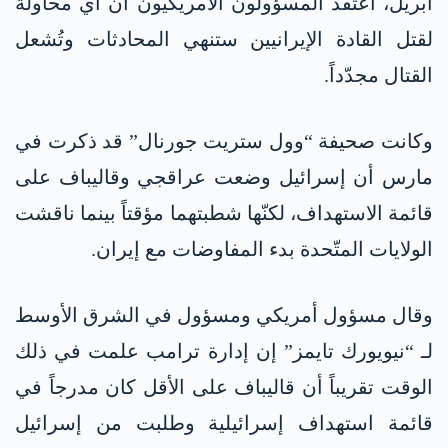
أبريل، اعتقد المسؤولون الأمريكيون أن أي محاولة
لقتل القادة الإيرانيين ستنهي المحادثات وتُشعل
القتال مجدّداً.
وكانت صحيفة “وول ستريت جورنال” قد ذكرت في
مارس أن إسرائيل وضعت عراقجي وقاليباف على
قائمة الاستهداف، لكنّها شطبتهما مؤقتاً بينما ناقشت
الولايات المتّحدة بدء المفاوضات مع إيران.
وقال مسؤول أمريكي ومسؤول في الشرق الأوسط
لـ “نيويورك تايمز” إن إدارة ترامب علمت في ذلك
الوقت تقريباً أن قاليباف على الأقل كان مدرجاً في
قائمة استهداف إسرائيلية وطلبت من إسرائيل