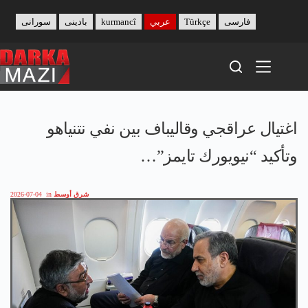
Skip
to
فارسی
Türkçe
عربي
kurmancî
بادینی
سورانی
content
اغتيال عراقجي وقاليباف بين نفي نتنياهو
وتأكيد “نيويورك تايمز”…
شرق أوسط
in
2026-07-04