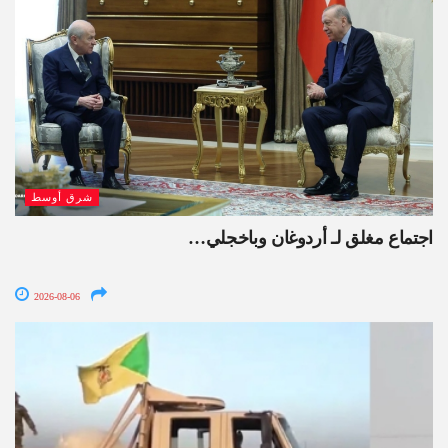
شرق أوسط
اجتماع مغلق لـ أردوغان وباخجلي…
2026-08-06