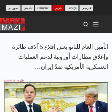
Skip
to
فارسی
Türkçe
عربي
kurmancî
بادینی
سورانی
content
الأمين العام للناتو يعلن إقلاع 5 آلاف طائرة
وإغلاق مطارات أوروبية لدعم العمليات
العسكرية الأمريكية ضدّ إيران…
عالم
in
2026-07-08