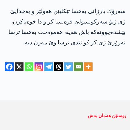
سه‌رۆك بارزانی به‌هسا تێكلیێن هه‌ولێر و به‌خدایێ
ژی ژبۆ سه‌ركونسولێ فره‌نسا كر و دا خوه‌یاكرن،
پێشده‌چوونه‌كه‌ باش هه‌یه‌، هه‌موه‌خت به‌هسا ترسا
ته‌رۆرێ ژی كر كو ئێدی ترسا وێ مه‌زن دبه‌.
پوستێن ھەمان بەش