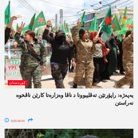
کوردستان
یەپەژە: راپۆرتێن تەڤلیبوونا د ناڤا وەزارەتا کارێن ناڤخوە
نەراستن
2026-08-04