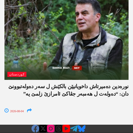
کوردستان
نورەدین دەمیرتاش داخویانیێن بالکێش ل سەر دەولەتبوونێ
دان: “دەولەت ل ھەمبەر جڤاکێ ئامرازێ زلمێ یە”
2026-08-04