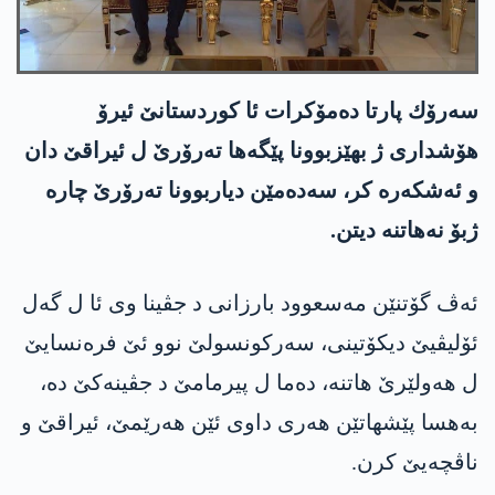
سه‌رۆك پارتا ده‌مۆكرات ئا كوردستانێ ئیرۆ
هۆشداری ژ بهێزبوونا پێگه‌ها ته‌رۆرێ ل ئیراقێ دان
و ئه‌شكه‌ره‌ كر، سه‌ده‌مێن دیاربوونا ته‌رۆرێ چاره‌
ژبۆ نه‌هاتنه‌ دیتن.
ئه‌ڤ گۆتنێن مه‌سعوود بارزانی د جڤینا وی ئا ل گه‌ل
ئۆلیڤیێ دیکۆتینی، سه‌ركونسولێ نوو ئێ فرەنسایێ
ل هه‌ولێرێ هاتنه‌، ده‌ما ل پیرمامێ د جڤینه‌كێ ده‌،
به‌هسا پێشهاتێن هه‌ری داوی ئێن هه‌رێمێ، ئیراقێ و
ناڤچه‌یێ كرن.