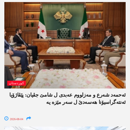
کوردستان
ئەحمەد شەرع و مەزلووم عەبدی ل شامێ جڤیان: پێڤاژۆیا
ئەنتەگراسیۆنا ھەسەدێ ل سەر مێزە یە
2026-08-04