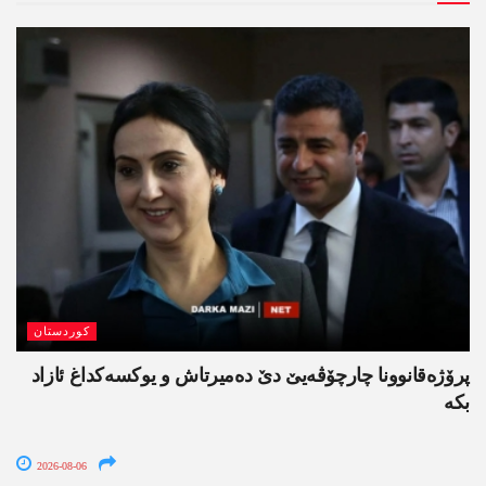
کوردستان
پرۆژەقانوونا چارچۆڤەیێ دێ دەمیرتاش و یوکسەکداغ ئازاد
بکە
2026-08-06