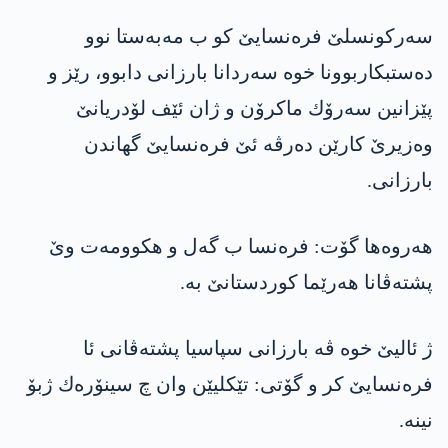
سه‌ركونسلێ فره‌نسایێ كو ب مه‌به‌ستا نوو
ده‌ستبكاربوونا خوه‌ سه‌ردانا بارزانی دابوو، رێز و
پێزانین سه‌رۆك ماكرۆن و ژان ئێف لۆدریانێ
وەزیرێ كارێن ده‌رڤه‌ ئێ فره‌نسایێ گهاندن
بارزانی.
هه‌روه‌ها گۆت: فره‌نسا ب گه‌ل و هكوومه‌ت وێ
پشته‌ڤانا هه‌رێما كوردستانێ به‌.
ژ ئالیێ خوه‌ ڤه‌ بارزانی سپاسیا پشته‌ڤانی ئا
فره‌نسایێ كر و گۆتی: تێكلیێن وان چ سینۆره‌ك ژبۆ
نینه‌.