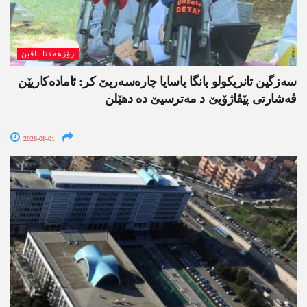
رۆژھەلاتا ناڤین
سەزگین تانریکولو بانگا یاسایا چارەسەریێ کر: ئامادەکاریێن
ڤەشارتی پێڤاژۆیێ د مەترسیێ دە دھێلن
2026-08-01