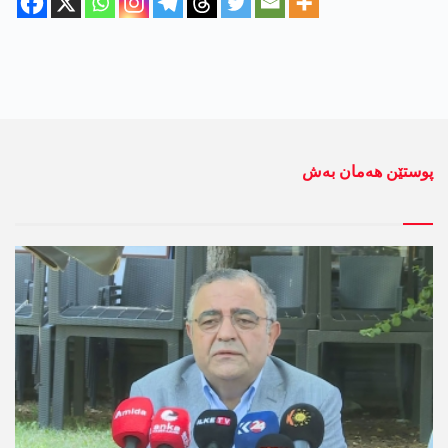
پوستێن ھەمان بەش