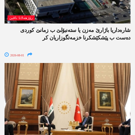
رۆژھەلاتا ناڤین
شارەداریا باژارێ مەزن یا ستەنبۆلێ ب زمانێ کوردی
دەست ب پێشکێشکرنا خزمەتگوزاریان کر
2026-08-01