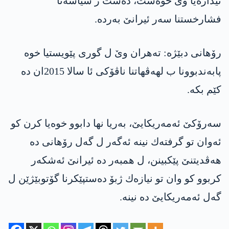
ئیداره‌یا وێ خوه‌ست، ده‌ست ژ سیاسه‌تا
فشارخستنا سه‌ر ئیرانێ به‌رده‌.
رۆهانی دبێژه‌: تەھران وێ ل گوری پێویستیا خوه‌
پابه‌ندبوونا ب لهه‌ڤهاتنا ناڤۆكی ئا سالا 2015ان ده‌
كێم بكه‌.
سه‌رۆكێ ئه‌مه‌ریكایێ، به‌ریا نها دابوو خوه‌یا كرن كو
ئه‌وان تو گرفته‌ك نینه‌ ئه‌گه‌ر ل گه‌ل رۆهانی ده‌
هه‌ڤدیتنێ پێكبینن، ل همبه‌ر ده‌ ئیرانێ ئه‌شكه‌ر
كربوو كو وان تو نیازه‌ك ژبۆ ده‌ستپێكرنا گۆتوبێژێن ل
گه‌ل ئه‌مه‌ریكایێ ده‌ نینه‌.