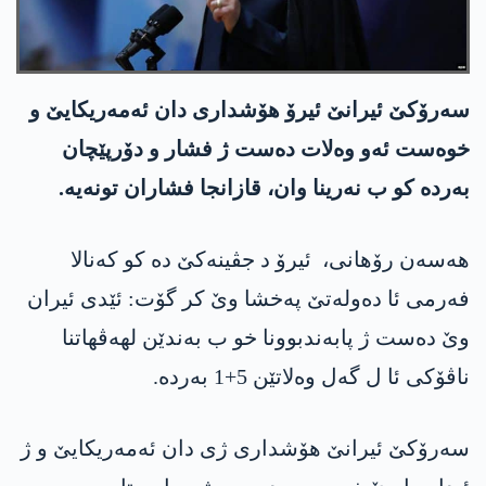
سه‌رۆكێ ئیرانێ ئیرۆ هۆشداری دان ئه‌مه‌ریكایێ و
خوه‌ست ئه‌و وه‌لات ده‌ست ژ فشار و دۆرپێچان
به‌رده‌ كو ب نه‌رینا وان، قازانجا فشاران تونه‌یه‌.
هه‌سه‌ن رۆهانی، ئیرۆ د جڤینه‌كێ ده‌ كو كه‌نالا
فه‌رمی ئا ده‌وله‌تێ په‌خشا وێ كر گۆت: ئێدی ئیران
وێ ده‌ست ژ پابه‌ندبوونا خو ب به‌ندێن لهه‌ڤهاتنا
ناڤۆكی ئا ل گه‌ل وه‌لاتێن 5+1 به‌رده‌.
سه‌رۆكێ ئیرانێ هۆشداری ژی دان ئه‌مه‌ریكایێ و ژ