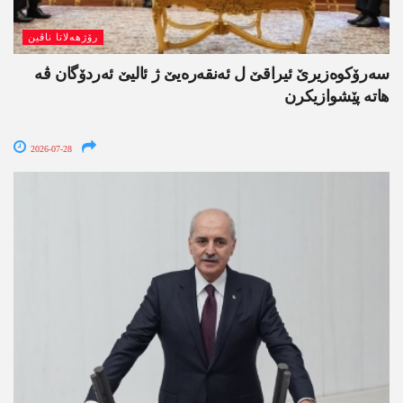
رۆژھەلاتا ناڤین
سەرۆکوەزیرێ ئیراقێ ل ئەنقەرەیێ ژ ئالیێ ئەردۆگان ڤە
ھاتە پێشوازیکرن
2026-07-28