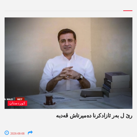
کوردستان
رێ ل بەر ئازادکرنا دەمیرتاش ڤەدبە
2026-08-08