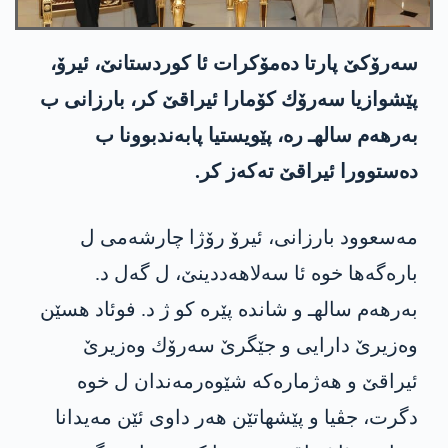
سه‌رۆكێ پارتا ده‌مۆكرات ئا كوردستانێ، ئیرۆ،
پێشوازیا سه‌رۆك كۆمارا ئیراقێ كر، بارزانی ب
به‌رهه‌م سالهـ ره‌، پێویستیا پابه‌ندبوونا ب
ده‌ستوورا ئیراقێ ته‌كه‌ز كر.
مه‌سعوود بارزانی، ئیرۆ رۆژا چارشه‌می ل
باره‌گه‌ها خوه‌ ئا سه‌لاهه‌ددینێ، ل گه‌ل د.
به‌رهه‌م سالهـ و شانده‌ پێره‌ كو ژ د. فوئاد هسێن
وه‌زیرێ دارایی و جێگرێ سه‌رۆك وه‌زیرێ
ئیراقێ و هه‌ژماره‌كه‌ شێوه‌رمه‌ندان ل خوه‌
دگرت، جڤیا و پێشهاتێن هه‌ر داوی ئێن مه‌یدانا