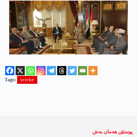
Tags:
sereke
پوستێن ھەمان بەش