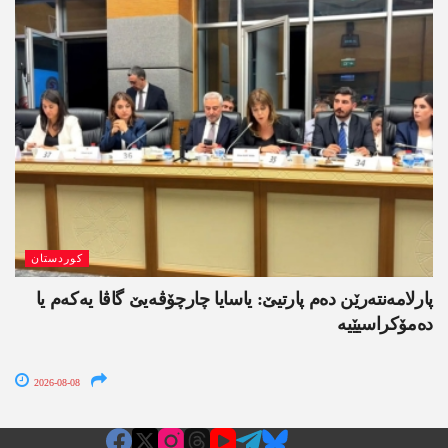
کوردستان
پارلامەنتەرێن دەم پارتیێ: یاسایا چارچۆڤەیێ گاڤا یەکەم یا
دەمۆکراسیێیە
2026-08-08