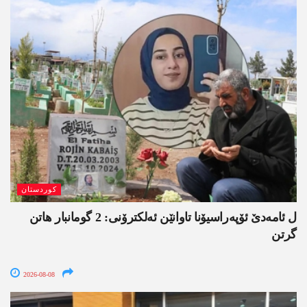
کوردستان
ل ئامەدێ ئۆپەراسیۆنا تاوانێن ئەلکترۆنی: 2 گومانبار ھاتن
گرتن
2026-08-08