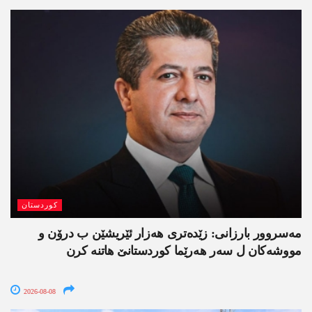
کوردستان
مەسروور بارزانی: زێدەتری ھەزار ئێریشێن ب درۆن و
مووشەکان ل سەر ھەرێما کوردستانێ ھاتنە کرن
2026-08-08