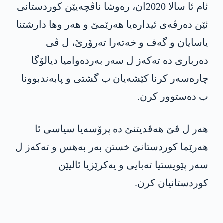
ئام ئا سالا 2020ان، رەوشا ناڤچەیێن کوردستانی
ئێن دەرڤەی ئیدارەیا ھەرێمێ و هه‌ر وها دارشتنا
یاسایان و گەف و خه‌ته‌را تەرۆرێ، ل ڤی
دەرباری دە تەکەز ل سەر بەردەوامیا دیالۆگا
چارەسەر کرنا کێشەیان ب گشتی و پابەندبوونا
ب دەستوور کرن.
ھەر ل ڤێ ھەڤدیتنێ دە پرۆسەیا سیاسی ئا
ھەرێما کوردستانێ خستن بەر بەھس و تەکەز ل
سەر پێویستیا تەبایی و یەکرێزیا ئالیێن
کوردستانیان کرن.