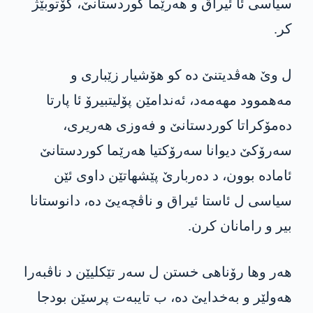
سیاسی ئا ئیراق و هه‌رێما كوردستانێ، گۆتوبێژ
كر.
ل وێ ھەڤدیتنێ دە کو ھۆشیار زێباری و
مەھموود مھەمەد، ئەندامێن پۆلیتبیرۆ ئا پارتا
دەمۆکراتا کوردستانێ و فەوزی ھەریری،
سەرۆکێ دیوانا سەرۆکتیا ھەرێما کوردستانێ
ئامادە بوون، د دەربارێ پێشھاتێن داوی ئێن
سیاسی ل ئاستا ئیراق و ناڤچەیێ دە، دانوستانا
بیر و رامانان کرن.
ھەر وھا رۆناھی خستن ل سەر تێكلیێن د ناڤبەرا
ھەولێر و بەخدایێ ده‌، ب تایبەت پرسێن بودجا