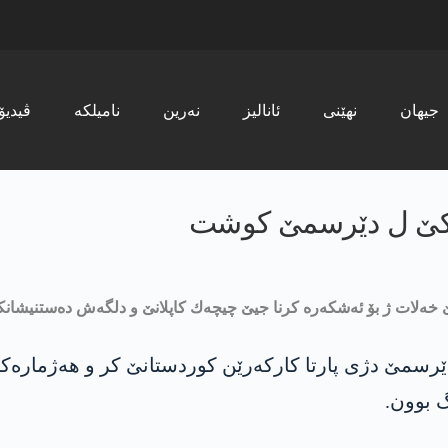
جیھان
نھێنی
ئانالیز
نەرین
نامیلکە
ڤیدیۆ
ه‌كه‌كێ ل دێرسمێ كوشت
 خه‌لات ژ بۆ ئه‌شكه‌ره‌ كرنا جیێ چیچه‌ك كاپلانێ و دلگه‌ش ده‌ستنیشانك
ێرسمێ دژی پارتا كاركه‌رێن كوردستانێ كر و هه‌ژماره‌كا چ