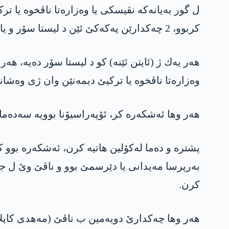
كربوو، 2 چه‌كدارێن په‌كه‌كێ ئێن د لیستا سۆر و یا گه‌ور یا داخوازكریێن ده‌وله‌تێ ده،‌ هاتنه‌ كوشتن.
وه‌زاره‌تا ناڤخوه‌ یا تركیێ دیمه‌نێن وان ژی وه‌شاند
هه‌ر وها ئه‌شكه‌ره‌ كر، ئۆپه‌راسیۆنا بوویه‌ سه‌ده‌ما
پشتره‌ و ده‌ما له‌كۆلین هاتیه‌ كرن، ئه‌شكه‌ره‌ بوو
كرن.