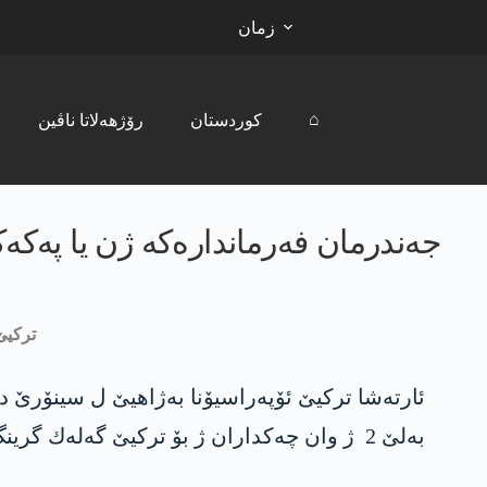
زمان
⌂
کوردستان
رۆژھەلاتا ناڤین
جه‌ندرمان فه‌رمانداره‌كه‌ ژن یا پ
تركیێ
ئارته‌شا تركیێ ئۆپه‌راسیۆنا به‌ژاهیێ ل سینۆرێ د
به‌لێ 2 ژ وان چه‌كداران ژ بۆ تركیێ گه‌له‌ك گرینگ بوون.