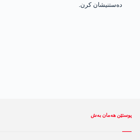
ده‌ستنیشان كرن.
پوستێن ھەمان بەش