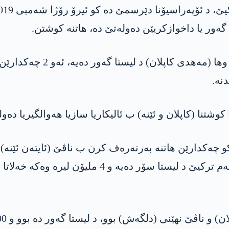
هه‌ر یه‌ك ژ (ئایتن ئێنه‌‌) كو د
نه‌.
 كوشتنا (كاپلان و ئێنه)‌ ب ئالیكاریا سازیا هه‌والگیریا ده‌
 كو چه‌كدارێن هاتنه‌ به‌رته‌ره‌ف كرن ب ناڤێ (ئایته‌ن ئێنه
به‌رپرسا مه‌یدانی یا دێرسمێ بوو و ناڤێ وێ ل جه‌م تركی