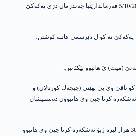
ل گور به‌یانه‌كه‌ نڤیسكی یا وه‌زاره‌تا ناڤخوه‌ یا تركیێ، د ئۆپه‌راسیۆنا دێرسمێ ده‌ كو ئیرۆ رۆژا شه‌مبی 5/10/2019 فه‌رماندارێتیا جه‌ندرمان دژی په‌كه‌كێ
 لیستا سۆر ده‌یه‌، هه‌ر وها (مه‌هدی كاپلان) د لیستا گه‌ور ده‌یه‌، ئه‌و 2 چه‌كدارێن په‌كه‌كێ نه‌ كو ل دێرسمی هاتنه‌ كوشتن،
وله‌تێ (میت) ێ هاتبوو پێكئانین.
)‌ كو ناڤێ وێ یێ نهێنی (چیچه‌ك كورتالان)‌ و
ێ د لیستا سۆر ده‌یه‌ و 4 ملیۆن لیره‌ وه‌كه‌ خه‌لاتا ئه‌شكه‌ره‌ كرنا جیێ وێ هاتبوون ده‌ستنیشان
هه‌ر وها چه‌كدارێ دویه‌مین ب ناڤێ (مه‌هدی كاپلان) و ناڤێ نهێنی (دلگه‌ش) بوو، د لیستا گه‌ور ده‌ بوو و 300 هزار لیره‌ ژبۆ ئه‌شكه‌ره‌ كرنا جیێ وی هاتبوو