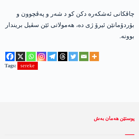
چاڤكانی ئه‌شكه‌ره‌ دكن كو د شه‌ر و په‌ڤچوون و
بۆردۆمانێن ئیرۆ ژی ده‌، هه‌مولاتی ئێن سڤیل بریندار
بوونه‌.
Tags:
sereke
پوستێن ھەمان بەش