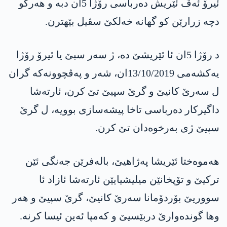
ئیرۆ ئه‌ڤ ئێریش ده‌رباسی رۆژا 5ان دبه‌ و هه‌ركو
دچه‌ زرارێن كو گهانه‌ خه‌لكێ سڤیل بێهترن.
د رۆژا 5ان ئا ئێریشێ ده‌، ژ سه‌ر سبێ یا ئیرۆ رۆژا
یه‌كشه‌می 13/10/2019ان، شه‌ر و په‌ڤچوونه‌كه‌ گران
ل سه‌رێ كانیێ و گرێ سپیێ تێ كرن، ئارته‌شا
داگیركار ده‌رباسی تاخا پیشه‌سازی بوویه‌، ل گرێ
سپیێ ژی به‌رخوه‌دان تێ كرن.
هه‌موه‌ختا ئێریشا په‌ژاهیێ، باله‌فرێن جه‌نگی ئێن
تركیێ و تۆپخانێن میلیشیایێن ئارته‌شا ئازاد ئا
سووریێ بۆردۆمانا سه‌رێ كانیێ، گرێ سپیێ و هه‌ر
وها گونده‌وارێ دربێسیێ و كه‌مپا ئه‌ین ئیسا كرنه‌.