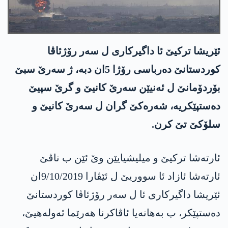
ئێریشا تركیێ ئا داگیركاری ل سه‌ر رۆژئاڤا
كوردستانێ ده‌رباسی رۆژا 5ان دبه‌، ژ سه‌رێ سبێ
بۆردۆمانێ ل ئه‌نیێن سه‌رێ كانیێ و گرێ سپیێ
ده‌ستپێكریه‌، شه‌ره‌كێ گران ل سه‌رێ كانیێ و
سلۆكێ تێ كرن.
ئارته‌شا تركیێ و میلیشیایێن وێ ئێن ب ناڤێ
ئارته‌شا ئازاد ئا سووریێ ل ئێڤارا 9/10/2019ان
ئێریشا داگیركاری ئا ل سه‌ر رۆژئاڤا كوردستانێ
ده‌ستپێكر، ب به‌هانه‌یا ئاڤاكرنا هه‌رێما ئه‌وله‌هیێ،