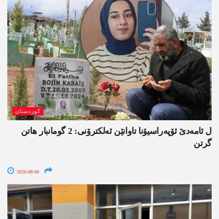
کوردستان
ل ئامەدێ ئۆپەراسیۆنا تاوانێن ئەلکترۆنی: 2 گومانبار ھاتن
گرتن
2026-08-08