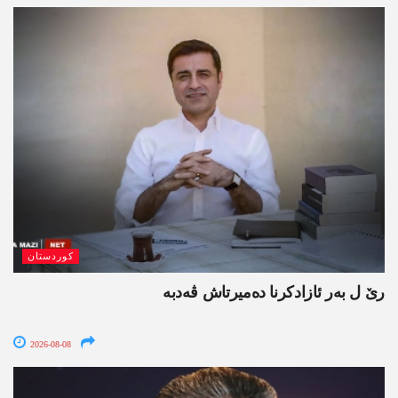
کوردستان
رێ ل بەر ئازادکرنا دەمیرتاش ڤەدبە
2026-08-08