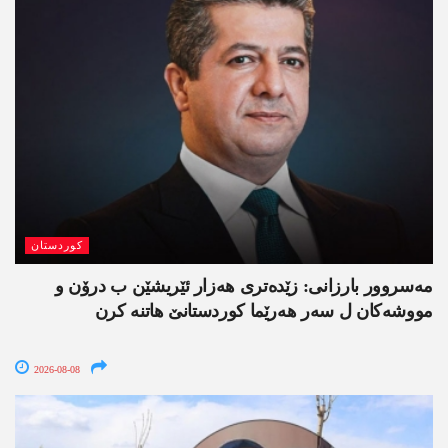
کوردستان
مەسروور بارزانی: زێدەتری ھەزار ئێریشێن ب درۆن و
مووشەکان ل سەر ھەرێما کوردستانێ ھاتنە کرن
2026-08-08