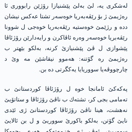
له‌شكری یه‌، لێ به‌لێ پێشنیازا رۆژێن رابووری ئا
ره‌ژیمێ ژ بۆ رێڤه‌به‌ریا خوه‌سه‌ر تشتا عه‌كس نیشان
دده‌ و رژێمێ خوه‌ستیه‌ رێڤه‌به‌ریا خوه‌جی ل شوونا
رێڤه‌بریا خوه‌سه‌ر وه‌ره‌ ئاڤاكرن و رایه‌دارێن رۆژئاڤا
پێشوازی ل ڤێ پێشنیازێ كرنه‌، به‌لكو بێهتر ب
ره‌ژیمێ ره‌ گۆتنه‌: هه‌موو نیقاشێن مه‌ وێ د
چارچووڤه‌یا سووریایا یه‌كگرتی ده‌ بن.
په‌كه‌كێ ئامانجا خوه‌ ل رۆژئاڤا كوردستانێ ب
ته‌مامی بجی كر، تشته‌ك ب ناڤێ رۆژئاڤا و ستاتۆیێ
نه‌هشت، هینا ناڤێ رۆژئاڤا كوردستانێ ژی ئێدی
نایێ گۆتن، به‌لكو باكورێ سووریێ و ل بن ئالایێ
سووریێ، ئه‌ڤ ژی خزمه‌ته‌كه‌ هه‌ری بچووكا