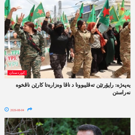
کوردستان
یەپەژە: راپۆرتێن تەڤلیبوونا د ناڤا وەزارەتا کارێن ناڤخوە
نەراستن
2026-08-04