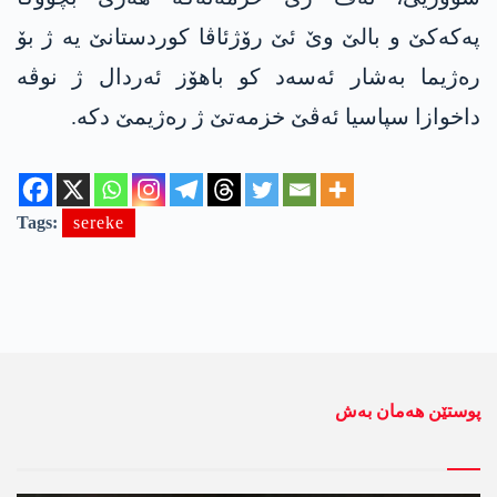
په‌كه‌كێ و بالێ وێ ئێ رۆژئاڤا كوردستانێ یه‌ ژ بۆ
ره‌ژیما به‌شار ئه‌سه‌د كو باهۆز ئه‌ردال ژ نوڤه‌
داخوازا سپاسیا ئه‌ڤێ خزمه‌تێ ژ ره‌ژیمێ دكه‌.
Tags:
sereke
پوستێن ھەمان بەش