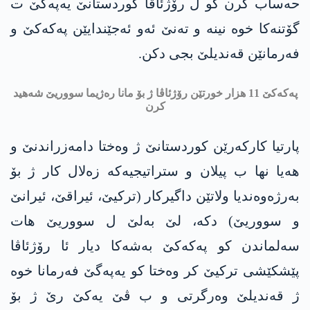
حه‌ساب كرن كو ل رۆژئاڤا كوردستانێ یه‌په‌گێ ت
گۆتنه‌كا خوه‌ نینه‌ و ته‌نێ ئه‌و ئه‌جێندایێن په‌كه‌كێ و
فه‌رمانێن قه‌ندیلێ بجی دكن.
په‌كه‌كێ 11 هزار خورتێن رۆژئاڤا ژ بۆ مانا ره‌ژیما سووریێ شه‌هید
كرن
پارتیا كاركه‌رێن كوردستانێ ژ وه‌ختا دامه‌زراندنێ و
هه‌یا نها ب پیلان و ستراتیجیه‌كه‌ زه‌لال كار ژ بۆ
به‌رژه‌وه‌ندیا ولاتێن داگیركار (تركیێ، ئیراقێ، ئیرانێ
و سووریێ) دكه‌، لێ به‌لێ ل سووریێ هات
سه‌لماندن كو په‌كه‌كێ به‌شه‌كا دیار ئا رۆژئاڤا
پێشكێشی تركیێ كر وه‌ختا كو یه‌په‌گێ فه‌رمانا خوه‌
ژ قه‌ندیلێ وه‌رگرتی و ب ڤێ یه‌كێ رێ ژ بۆ