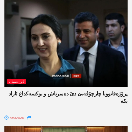
کوردستان
پرۆژەقانوونا چارچۆڤەیێ دێ دەمیرتاش و یوکسەکداغ ئازاد
بکە
2026-08-06