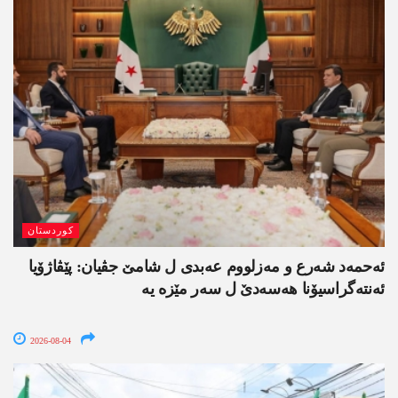
کوردستان
ئەحمەد شەرع و مەزلووم عەبدی ل شامێ جڤیان: پێڤاژۆیا
ئەنتەگراسیۆنا ھەسەدێ ل سەر مێزە یە
2026-08-04