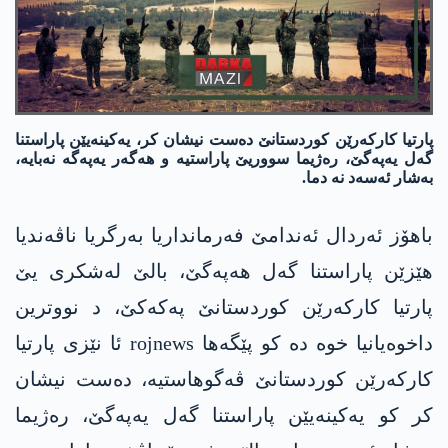
پارتیا كاركه‌رێن كوردستانێ ده‌ست نیشان كر، یه‌كینه‌یێن پاراستنا
گه‌ل یه‌په‌گێ، ره‌ژیما سووریێ پاراستیه‌ و هه‌گه‌ر یه‌په‌گه‌ نه‌بایه‌،
به‌شار ئه‌سه‌د نه‌ دما.
باهۆز ئه‌ردال ئه‌ندامێ فه‌رمانداریا به‌رگریا ناڤه‌ندیا
هێزێن پاراستنا گه‌ل هه‌په‌گێ، بالێ له‌شكری یێ
پارتیا كاركه‌رێن كوردستانێ په‌كه‌كێ، د نووترین
داخوه‌یانیا خوه‌ ده‌ كو پێگه‌ها rojnews ئا نێزی پارتیا
كاركه‌رێن كوردستانێ ڤه‌گوهاستیه‌، ده‌ست نیشان
كر كو یه‌كینه‌یێن پاراستنا گه‌ل یه‌په‌گێ، ره‌ژیما