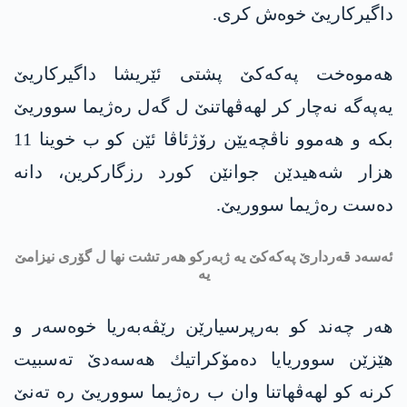
داگیركاریێ خوه‌ش كری.
هه‌موه‌خت په‌كه‌كێ پشتی ئێریشا داگیركاریێ
یه‌په‌گه‌ نه‌چار كر لهه‌ڤهاتنێ ل گه‌ل ره‌ژیما سووریێ
بكه‌ و هه‌موو ناڤچه‌یێن رۆژئاڤا ئێن كو ب خوینا 11
هزار شه‌هیدێن جوانێن كورد رزگاركرین، دانه‌
ده‌ست ره‌ژیما سووریێ.
ئه‌سه‌د قه‌ردارێ په‌كه‌كێ یه ژبه‌ركو هه‌ر تشت نها ل گۆری نیزامێ
یه‌
هه‌ر چه‌ند كو به‌رپرسیارێن رێڤه‌به‌ریا خوه‌سه‌ر و
هێزێن سووریایا ده‌مۆكراتیك هه‌سه‌دێ ته‌سبیت
كرنه‌ كو لهه‌ڤهاتنا وان ب ره‌ژیما سووریێ ره‌ ته‌نێ