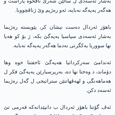
به‌شار ئه‌سه‌دی ل سالێن شه‌رێ ناڤخوه‌ پاراست و
هه‌گه‌ر یه‌په‌گه‌ نه‌بایه‌، ئه‌و ره‌ژیم وێ ژناڤچووبا.
باهۆز ئه‌ردال ده‌ست نیشان كر، پێویسته‌ ره‌ژیما
به‌شار ئه‌سه‌دی سپاسیا یه‌په‌گێ بكه‌، ژ بۆ كو هه‌یا
نها سووریا یه‌كگرتی نه‌دما هه‌گه‌ر یه‌په‌گه‌ نه‌بایه‌.
ئه‌ندامێ سه‌ركرداتیا هه‌په‌گێ ئاخفتنا خوه‌ وها
دۆماند، د وه‌ختا نها ده‌، به‌رپرسیارێن یه‌په‌گێ فكر ل
هه‌ماهه‌نگی و لهه‌ڤهاتنێن ستراتیجی ل گه‌ل ره‌ژیما
ئه‌سه‌د دكن.
ئه‌ڤ گۆتنا باهۆز ئه‌ردال ب دانپێدانه‌كه‌ فه‌رمی تێ