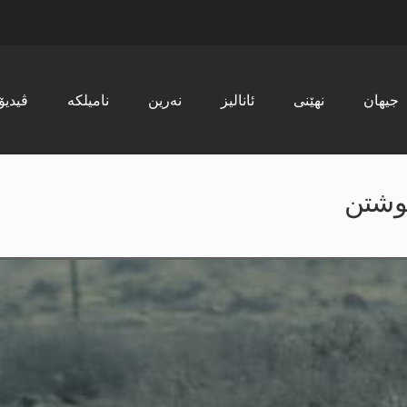
جیھان
نھێنی
ئانالیز
نەرین
نامیلکە
ڤیدیۆ