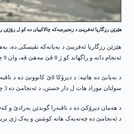
هێزێن رزگاریا ئه‌فرینێ د زنجیره‌یه‌كه‌ چالاكییان ده‌ كو ل رۆژێن رابووری ئه‌نجام دانه‌، 9 چه‌ته‌یێن گرۆپا سۆلتان موراد و فه‌یله‌قولشام و 
ئه‌نجام دانه‌ و راگهاند كو ژ 8 ڤێ مه‌هێ ڤه‌، وان 9 چه‌ته‌یێن تركیێ ژ گرۆپا سۆلتان موراد، فه‌یله‌قولشام و فرقه‌ت هه‌مزه‌ كوشتنه‌.
د به‌یانێ ده‌ هاتیه‌: د 
سولتان موراد هات ل دار خستن، د ئەنجامێ دە 3 چەتەیێن کۆما ناڤبۆری ھاتن کوشتن.
د ھەمان دیرۆکێ دە د ناڤبەرا گوندێن بەرادێ و کەف
د ئەنجامێ دە چەتەیەک ھاتە کوشتن و یەک ژی بریند