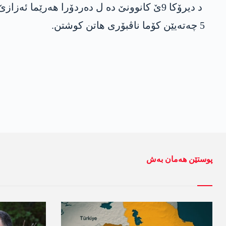
د دیرۆکا 9ێ کانوونێ دە ل دەردۆرا ھەرێما
5 چەتەیێن کۆما ناڤبۆری ھاتن کوشتن.
پوستێن ھەمان بەش