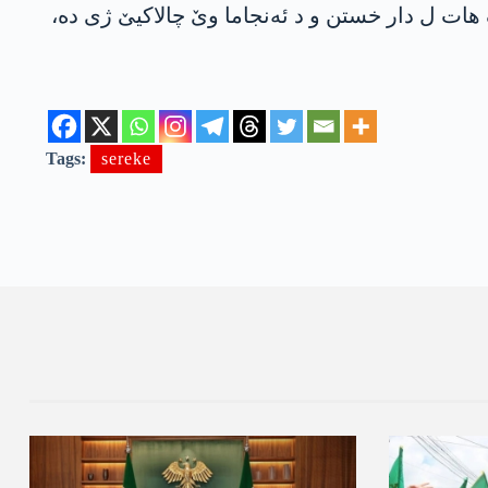
ک هات ل دار خستن و د ئه‌نجاما وێ چالاكیێ ژی ده‌،
Tags:
sereke