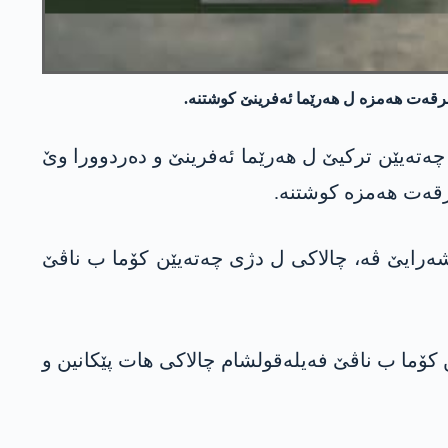
لاكیێن خوه‌ یێن ل 3 رۆژێن رابووری كر كو ل دژی چه‌ته‌یێن تركیێ ل هه‌رێما ئه‌فرینێ و ده‌ردوورا وێ
سەر ناڤچەیا شەرایێ ڤه‌، چالاكی ل دژی چەتەیێن کۆما ب ناڤێ
 کۆما ب ناڤێ فەیله‌قولشام چالاکی هات پێكانین و