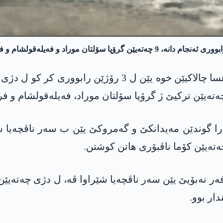
فرقه‌ت هه‌مزه‌ ل هه‌رێما ئه‌فرینێ كوشتنه‌.
هێزێن رزگاریا ئه‌فرینێ د به‌یانه‌كه‌ نڤیسكی ده‌، به‌هسا چا
دیرۆکا 8ێ کانوونێ دە د ناڤبەرا گوندێن مەیدانکێ و گەمروکێ یێن ب 
ەر نەبۆیێ یێن سەر ناڤچەیا شێراوا ڤە، ل دژی چەتەیێن
ار بوو.