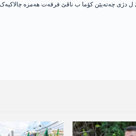
 ئەزازێ ل دژی چەتەیێن کۆما ب ناڤێ فرقه‌ت ھەمزە چالاکیە