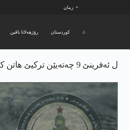
زمان
⌂
کوردستان
رۆژھەلاتا ناڤین
ل ئه‌فرینێ 9 چه‌ته‌یێن تركیێ هاتن كوشتن