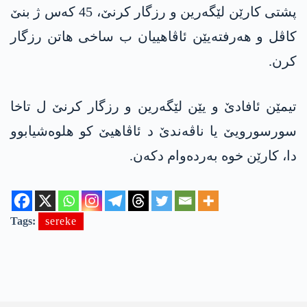
پشتی كارێن لێگەرین و رزگار كرنێ، 45 کەس ژ بنێ
كاڤل و هه‌رفته‌یێن ئاڤاهییان ب ساخی ھاتن رزگار
كرن.
تیمێن ئافادێ و یێن لێگەرین و رزگار كرنێ ل تاخا
سورسورویێ یا ناڤەندێ د ئاڤاھیێ کو ھلوەشیابوو
دا، كارێن خوه‌ به‌رده‌وام دكه‌ن.
Tags:
sereke