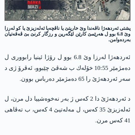
پشتی ئەردھەژا ناڤەندا وێ خارپتێ یا ناڤچەیا ئەلەزیزێ یا کو لەرزا
وێ 6.8 بوو ل ھەرێمێ كارێن لێگەرین و رزگار كرنێ بێ ڤه‌قه‌تیان
به‌رده‌وامن.
ئەردھەژا لەرزا وێ 6.8 بوو ل رۆژا ئینیا رابووری ل
ده‌مژمێر 10:55 خۆله‌ك ب شه‌ڤێ چێبوو، ئه‌ڤرۆ ژی د
سەر ئەردھەژێ را 65 ده‌مژمێر دەرباس بوون.
د ئەردھەژێ دا 2 کەس ژ بەر نه‌خوه‌شییا دل مرن، ل
ئەلەزیزێ 35 کەس، ل مەلەتیێ 4 کەس، ب تەڤاھی
41 کەس مرن.