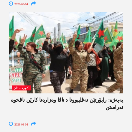
2026-08-04
کوردستان
یەپەژە: راپۆرتێن تەڤلیبوونا د ناڤا وەزارەتا کارێن ناڤخوە
نەراستن
2026-08-04