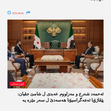
2026-08-06
کوردستان
ئەحمەد شەرع و مەزلووم عەبدی ل شامێ جڤیان:
پێڤاژۆیا ئەنتەگراسیۆنا ھەسەدێ ل سەر مێزە یە