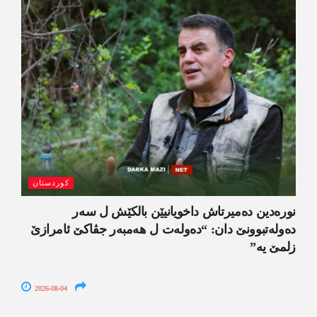
کوردستان
نورەدین دەمیرتاش داخویانیێن بالکێش ل سەر
دەولەتبوونێ دان: “دەولەت ل ھەمبەر جڤاکێ ئامرازێ
زلمێ یە”
2026-08-04