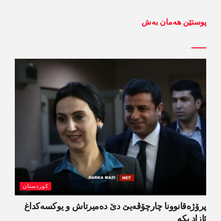
پوستێن ھەمان بەش
کوردستان
پرۆژەقانوونا چارچۆڤەیێ دێ دەمیرتاش و یوکسەکداغ
ئازاد بکە