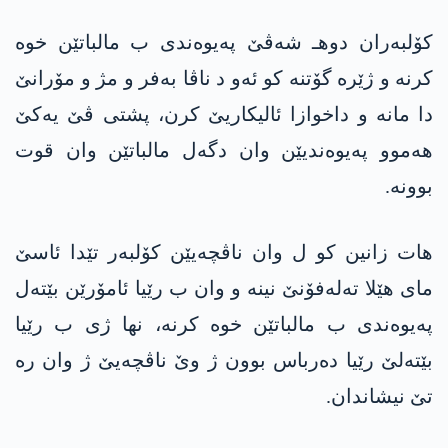
کۆلبەران دوهـ شەڤێ پەیوەندی ب مالباتێن خوە
کرنە و ژێرە گۆتنه‌ کو ئەو د ناڤا بەفر و مژ و مۆرانێ
دا مانە و داخوازا ئالیکاریێ کرن، پشتی ڤێ یەکێ
هەموو پەیوەندیێن وان دگەل مالباتێن وان قوت
بوونە.
هات زانین کو ل وان ناڤچەیێن کۆلبەر تێدا ئاسێ
مای هێلا تەلەفۆنێ نینە و وان ب رێیا ئامۆرێن بێتەل
پەیوەندی ب مالباتێن خوە کرنە، نها ژی ب رێیا
بێتەلێ رێیا دەرباس بوون ژ وێ ناڤچەیێ ژ وان رە
تێ نیشاندان.