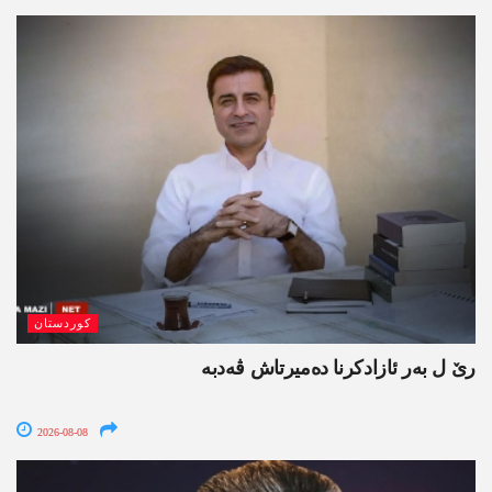
کوردستان
رێ ل بەر ئازادکرنا دەمیرتاش ڤەدبە
2026-08-08