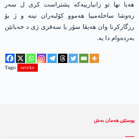
هەیا نها تو زانیارییەکە پشتراست کری ل سەر
رەوشا ساخلەمییا هەموو کۆلبەران نینە و ژ بۆ
رزگارکرنا وان هه‌یڤا سۆر یا سەقزی ژی د خەباتێن
بەردەوام دا یە.
Tags:
sereke
پوستێن ھەمان بەش