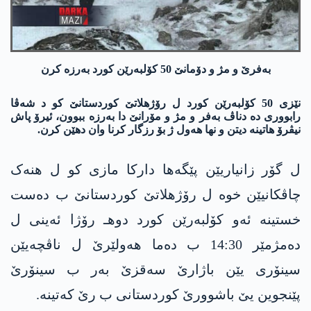
به‌فرێ و مژ و دۆمانێ 50 كۆلبه‌رێن كورد به‌رزه‌ كرن
نێزی 50 کۆلبەرێن کورد ل رۆژهلاتێ کوردستانێ کو د شەڤا
رابووری دە دناڤ بەفر و مژ و مۆرانێ دا به‌رزه‌ ببوون، ئیرۆ پاش
نیڤرۆ هاتینە دیتن و نها هەول ژ بۆ رزگار کرنا وان دهێن كرن.
ل گۆر زانیاریێن پێگەها دارکا مازی کو ل هنەک
چاڤکانیێن خوە ل رۆژهلاتێ کوردستانێ ب دەست
خستینە ئەو کۆلبەرێن کورد دوهـ رۆژا ئەینی ل
دەمژمێر 14:30 ب دەما هەولێرێ ل ناڤچەیێن
سینۆری یێن باژارێ سەقزێ به‌ر ب سینۆرێ
پێنجوین یێ باشوورێ کوردستانی ب رێ کەتینە.