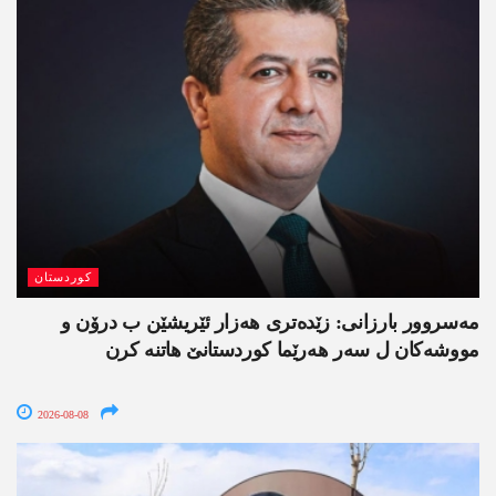
کوردستان
مەسروور بارزانی: زێدەتری ھەزار ئێریشێن ب درۆن و
مووشەکان ل سەر ھەرێما کوردستانێ ھاتنە کرن
2026-08-08