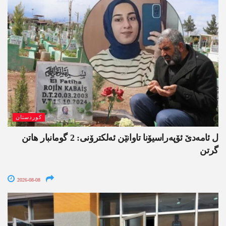
کوردستان
ل ئامەدێ ئۆپەراسیۆنا تاوانێن ئەلکترۆنی: 2 گومانبار ھاتن
گرتن
2026-08-08