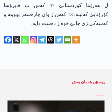
ل هەرێما کوردستانێ 47 کەس ب ڤایرۆسا
کۆرۆنایێ کەتینە، 13 کەس ژ وان چارەسەر بووینە و
کەسەکی ژی جانێ خوە ژ دەست دایە.
پوستێن ھەمان بەش