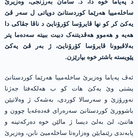
د پەیاما خوە دا، د. سامان بەرزنجی، وەزیرێ
ساخله‌مییا هەرێما کوردستانێ دوپاتی ل سەر ڤێ
یەکێ کر کو نها ڤایرۆسا کۆرۆنایێ د ناڤا جڤاکی دا
هەیە و هەموو هەڤدیتنەک دبیت ببیته‌ سەدەما پتر
بەلاڤبوونا ڤایرۆسا کۆرۆنایێ، ژ بەر ڤێ یەکێ
پێویستە باشتر خوە بپارێزن.
ئەڤ پەیاما وەزیرێ ساخله‌مییا هەرێما کوردستانێ
پشتی وێ یەکێ هات کو ب هه‌لکەفتا جەژنا
نەورۆزێ و سه‌رسالا كوردی، بەشەک ژ وه‌لاتیێن
باشوورێ کوردستانێ سەرەرای قەدەغەیا چوون و
هاتنێ، لێ بەلێ دیسا ژ مالێن خوە دەرکەتینە و
پابەندی رێنمایێن وەزارەتا ساخله‌میێ نابن، وەزیرێ