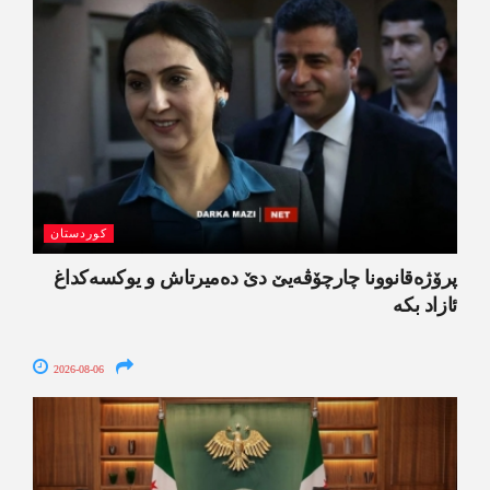
کوردستان
پرۆژەقانوونا چارچۆڤەیێ دێ دەمیرتاش و یوکسەکداغ
ئازاد بکە
2026-08-06