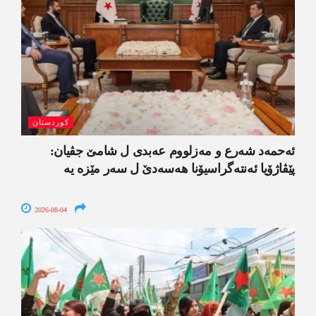
کوردستان
ئەحمەد شەرع و مەزلووم عەبدی ل شامێ جڤیان:
پێڤاژۆیا ئەنتەگراسیۆنا ھەسەدێ ل سەر مێزە یە
2026-08-04