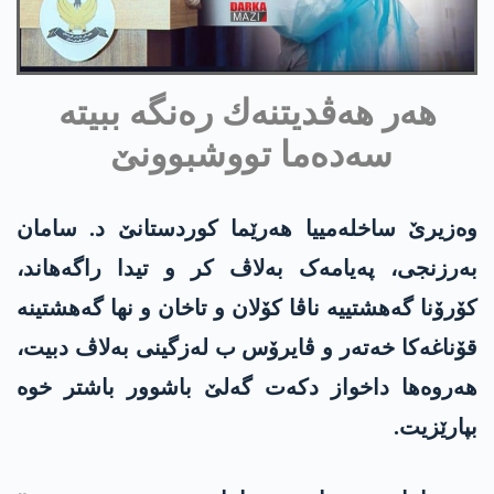
هه‌ر هه‌ڤدیتنه‌ك ره‌نگه‌ ببیته‌
سه‌ده‌ما تووشبوونێ
وەزیرێ ساخله‌مییا هەرێما کوردستانێ د. سامان
بەرزنجی، پەیامەک بەلاڤ کر و تیدا راگه‌هاند،
کۆرۆنا گه‌هشتییە ناڤا کۆلان و تاخان و نها گه‌هشتینە
قۆناغەکا خەتەر و ڤایرۆس ب لەزگینی بەلاڤ دبیت،
هەروەها داخواز دکەت گەلێ باشوور باشتر خوە
بپارێزیت.