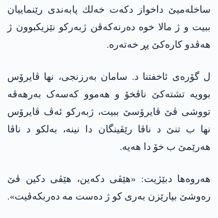
ساخله‌میێ داخواز دکەت خه‌لك پابەندی رێنماییان
ببیت و ژ مالا خوە دەرنەکەڤن ژبەرکو نێزیكبوون ژ
هەڤدو كاره‌كێ پڕ خەتەرە.
ل گۆرەی ئاخفتنا د. سامان بەرزنجی، نها ڤایرۆس
بوویە تشتەکێ ناڤخۆ و هەموو کەسەک بەرهەڤە
تووشی ڤێ ڤایرۆسێ ببیت، ژبەرکو ئەڤ ڤایرۆس
نها ب تنێ د ناڤا رێڤینگان دا نینە، بەلکو د ناڤا
هەرێمێ ب خۆ دا هەیە.
هه‌روه‌ها دبێژیت: «هێڤی دکه‌ین، هێڤی دکین ڤێ
رەوشێ بپارێزن به‌ری كو ژ ده‌ست مه‌ ده‌ربكه‌ڤیت».