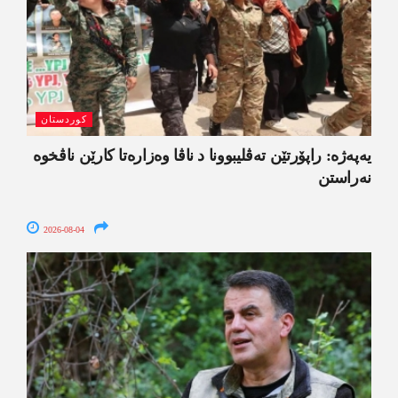
کوردستان
یەپەژە: راپۆرتێن تەڤلیبوونا د ناڤا وەزارەتا کارێن ناڤخوە
نەراستن
2026-08-04