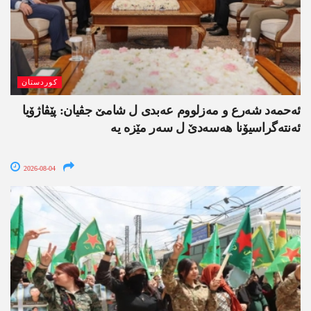
کوردستان
ئەحمەد شەرع و مەزلووم عەبدی ل شامێ جڤیان: پێڤاژۆیا
ئەنتەگراسیۆنا ھەسەدێ ل سەر مێزە یە
2026-08-04