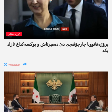
کوردستان
پرۆژەقانوونا چارچۆڤەیێ دێ دەمیرتاش و یوکسەکداغ ئازاد
بکە
2026-08-06