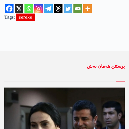
Tags:
sereke
پوستێن ھەمان بەش