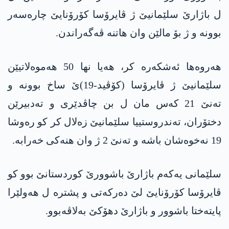
ل باژارێ سلێمانیێ ژ ڤایرۆسا كۆرۆنایێ چاره‌سه‌ر
بوونه‌ و ژ بۆ مالێن وان هاتنه‌ ڤه‌گه‌راندن.
هه‌روه‌ها ئه‌شكه‌ره‌ كر، هه‌یا نها 50 هه‌موه‌لاتیێن
سلێمانیێ ژ ڤایرۆسا (كۆڤید-19)ێ ساخ بوونه‌ و
ته‌نێ 21 كه‌س مان ل بن چاڤدێری و ته‌دبیرێن
دختۆران، ته‌ندروستییا سلێمانیێ زه‌لال كر كو ره‌وشا
19 نه‌خوه‌شان باشه‌ و ته‌نێ 2 ژ وان هنه‌كی خه‌رابه‌.
سلێمانی یه‌كه‌م باژارێ باشوورێ كوردستانێ بوو كو
ڤایرۆسا كۆرۆنایێ لێ ده‌ركه‌تی و پشتره‌ ل هه‌ولێرا
پایته‌ختا باشوور و باژارێ دهۆكێ به‌لاڤه‌بوو.