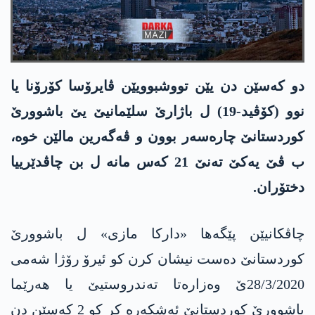
دو كه‌سێن دن یێن تووشبوویێن ڤایرۆسا كۆرۆنا یا
نوو (كۆڤید-19) ل باژارێ سلێمانیێ یێ باشوورێ
كوردستانێ چاره‌سه‌ر بوون و ڤه‌گه‌رین مالێن خوه‌،
ب ڤێ یه‌كێ ته‌نێ 21 كه‌س مانه‌ ل بن چاڤدێرییا
دختۆران.
چاڤكانیێن پێگه‌ها «داركا مازی» ل باشوورێ
كوردستانێ ده‌ست نیشان كرن كو ئیرۆ رۆژا شه‌می
28/3/2020ێ وه‌زاره‌تا ته‌ندروستیێ یا هه‌رێما
باشوورێ كوردستانێ ئه‌شكه‌ره‌ كر كو 2 كه‌سێن دن