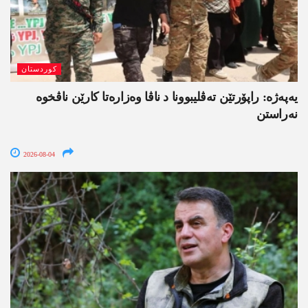
کوردستان
یەپەژە: راپۆرتێن تەڤلیبوونا د ناڤا وەزارەتا کارێن ناڤخوە
نەراستن
2026-08-04