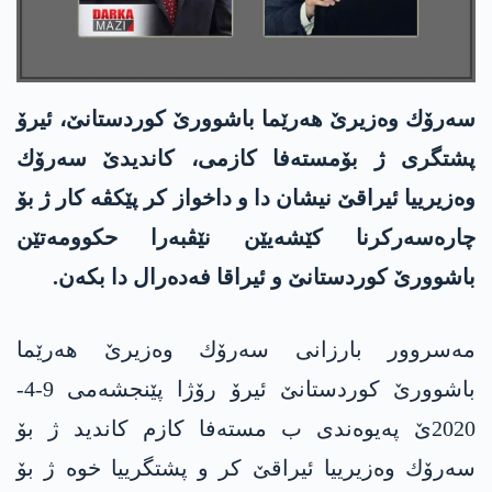
سه‌رۆك وه‌زیرێ هه‌رێما باشوورێ كوردستانێ، ئیرۆ
پشتگری ژ بۆمسته‌فا كازمی، كاندیدێ سه‌رۆك
وه‌زیرییا ئیراقێ نیشان دا و داخواز كر پێكڤه‌ كار ژ بۆ
چاره‌سه‌ركرنا كێشه‌یێن نێڤبه‌را حكوومه‌تێن
باشوورێ كوردستانێ و ئیراقا فه‌ده‌رال دا بكه‌ن.
مه‌سروور بارزانی سه‌رۆك وه‌زیرێ هه‌رێما
باشوورێ كوردستانێ ئیرۆ رۆژا پێنجشه‌می 9-4-
2020ێ په‌یوه‌ندی ب مسته‌فا كازم كاندید ژ بۆ
سه‌رۆك وه‌زیرییا ئیراقێ كر و پشتگرییا خوه‌ ژ بۆ