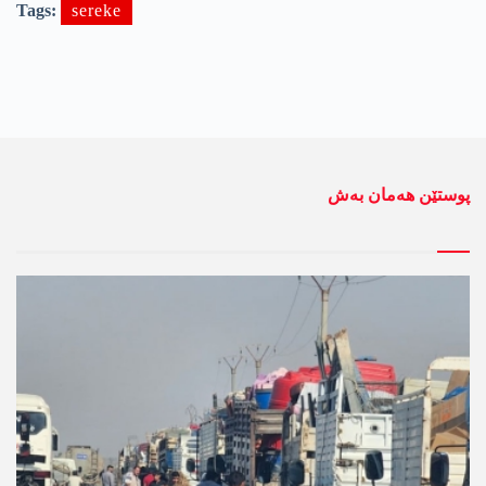
Tags:
sereke
پوستێن ھەمان بەش