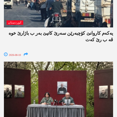
کوردستان
یەکەم کاروانێ کۆچبەرێن سەرێ کانیێ بەر ب باژارێ خوە
ڤە ب رێ کەت
2026-08-10