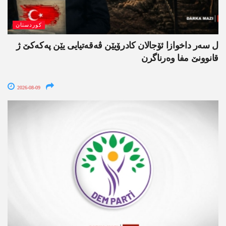
کوردستان
ل سەر داخوازا ئۆجالان کادرۆیێن ڤەقەتیایی یێن پەکەکێ ژ
قانوونێ مفا وەرناگرن
2026-08-09