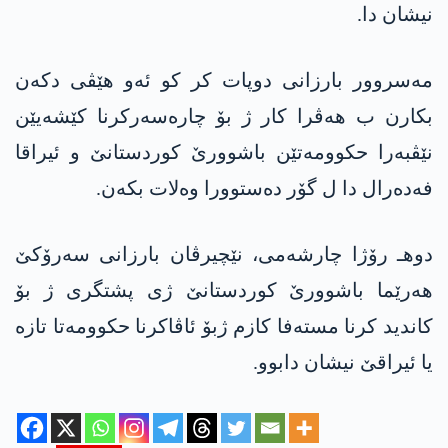
نیشان دا.
مه‌سروور بارزانی دوپات كر كو ئه‌و هێڤی دكه‌ن
بكارن ب هه‌ڤرا كار ژ بۆ چاره‌سه‌ركرنا كێشه‌یێن
نێڤبه‌را حكوومه‌تێن باشوورێ كوردستانێ و ئیراقا
فه‌ده‌رال دا ل گۆر ده‌ستوورا وه‌لات بكه‌ن.
دوهـ رۆژا چارشه‌می، نێچیرڤان بارزانی سه‌رۆكێ
هه‌رێما باشوورێ كوردستانێ ژی پشتگری ژ بۆ
كاندید كرنا مسته‌فا كازم ژبۆ ئاڤاكرنا حكوومه‌تا تازه‌
یا ئیراقێ نیشان دابوو.