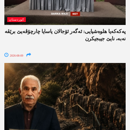
کوردستان
په‌كه‌كه‌یا هلوه‌شیایی: ئەگەر ئۆجالان یاسایا چارچۆڤەیێ برێڤە
نه‌به‌، نایێ جیبجیکرن
2026-08-09