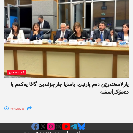
کوردستان
پارلامەنتەرێن دەم پارتیێ: یاسایا چارچۆڤەیێ گاڤا یەکەم یا
دەمۆکراسیێیە
2026-08-08