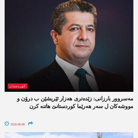
کوردستان
مەسروور بارزانی: زێدەتری ھەزار ئێریشێن ب درۆن و
مووشەکان ل سەر ھەرێما کوردستانێ ھاتنە کرن
2026-08-08