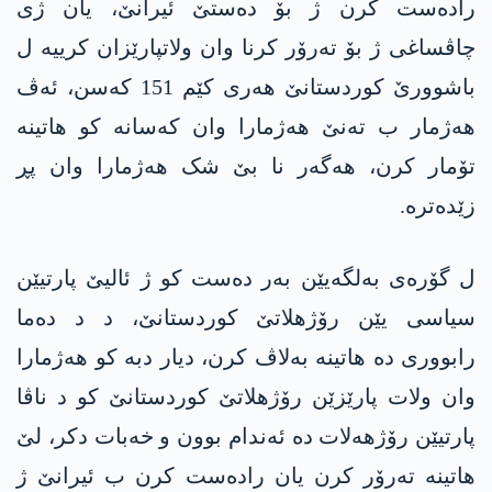
رادەست کرن ژ بۆ دەستێ ئیرانێ، یان ژی
چاڤساغی ژ بۆ تەرۆر کرنا وان ولاتپارێزان کرییە ل
باشوورێ کوردستانێ هەری کێم 151 کەسن، ئەڤ
هەژمار ب تەنێ هەژمارا وان کەسانە کو هاتینە
تۆمار کرن، هه‌گەر نا بێ شک هەژمارا وان پڕ
زێدەترە.
ل گۆرەی بەلگەیێن بەر دەست کو ژ ئالیێ پارتیێن
سیاسی یێن رۆژهلاتێ کوردستانێ، د د دەما
رابووری دە هاتینە بەلاڤ کرن، دیار دبە کو هەژمارا
وان ولات پارێزێن رۆژهلاتێ کوردستانێ کو د ناڤا
پارتیێن رۆژهەلات دە ئەندام بوون و خەبات دکر، لێ
هاتینە تەرۆر کرن یان رادەست کرن ب ئیرانێ ژ