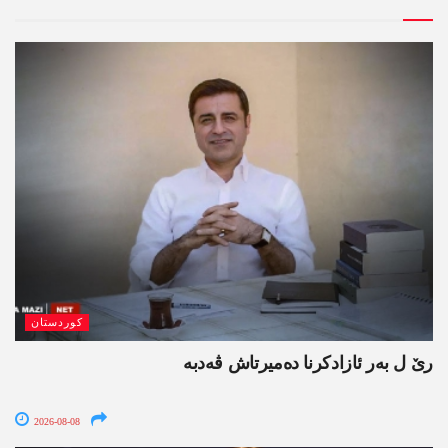
کوردستان
رێ ل بەر ئازادکرنا دەمیرتاش ڤەدبە
2026-08-08