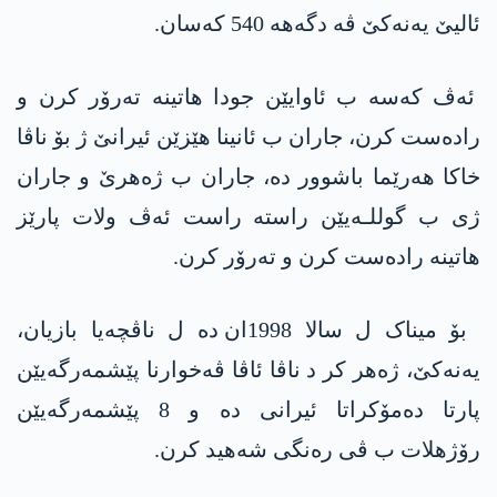
ئالیێ یەنەکێ ڤە دگەهە 540 کەسان.
ئەڤ کەسە ب ئاوایێن جودا هاتینە تەرۆر کرن و
رادەست کرن، جاران ب ئانینا هێزێن ئیرانێ ژ بۆ ناڤا
خاکا هەرێما باشوور ده‌، جاران ب ژەهرێ و جاران
ژی ب گوللـەیێن راستە راست ئەڤ ولات پارێز
هاتینە رادەست کرن و تەرۆر کرن.
بۆ میناک ل سالا 1998ان دە ل ناڤچەیا بازیان،
یەنەکێ، ژەهر کر د ناڤا ئاڤا ڤەخوارنا پێشمەرگەیێن
پارتا دەمۆکراتا ئیرانی دە و 8 پێشمەرگەیێن
رۆژهلات ب ڤی رەنگی شەهید کرن.