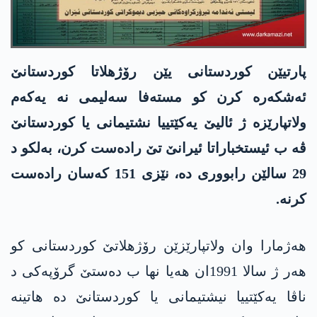
پارتیێن كوردستانی یێن رۆژهلاتا كوردستانێ
ئه‌شكه‌ره‌ كرن كو مسته‌فا سه‌لیمی نه‌ یه‌كه‌م
ولاتپارێزه‌ ژ ئالیێ یه‌كێتییا نشتیمانی یا كوردستانێ
ڤه‌ ب ئیستخباراتا ئیرانێ تێ راده‌ست كرن، به‌لكو د
29 سالێن رابووری ده‌، نێزی 151 كه‌سان راده‌ست
كرنه‌.
هەژمارا وان ولاتپارێزێن رۆژهلاتێ کوردستانی کو
هەر ژ سالا 1991ان هەیا نها ب دەستێ گرۆپەکی د
ناڤا یه‌كێتییا نیشتیمانی یا كوردستانێ دە هاتینە