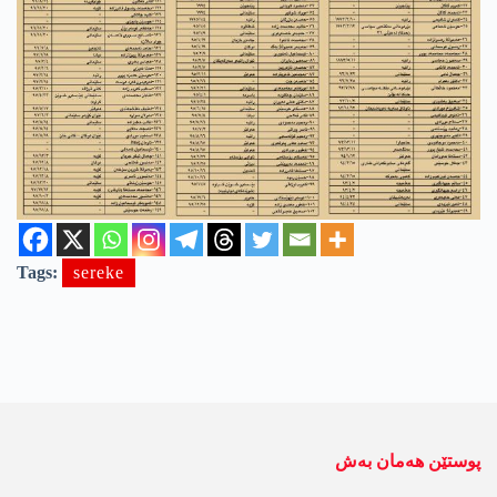
Tags:
sereke
پوستێن ھەمان بەش