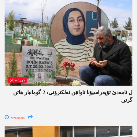
کوردستان
ل ئامەدێ ئۆپەراسیۆنا تاوانێن ئەلکترۆنی: 2 گومانبار ھاتن
گرتن
2026-08-08