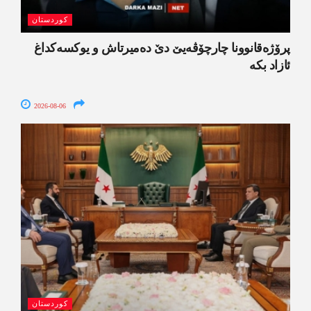
کوردستان
پرۆژەقانوونا چارچۆڤەیێ دێ دەمیرتاش و یوکسەکداغ
ئازاد بکە
2026-08-06
کوردستان