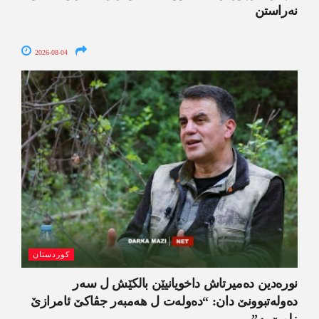
نەراستن
2026-08-04
کوردستان
نورەدین دەمیرتاش داخویانیێن بالکێش ل سەر
دەولەتبوونێ دان: “دەولەت ل ھەمبەر جڤاکێ ئامرازێ