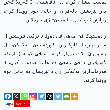
ده‌ست نیشان كرن، ل «ئاڤاشینێ» 3 گه‌ریلا كه‌تن
به‌ر ئێریشێن باله‌فران و جانێ خوه‌ ووندا كرن،
زرارێن ئێریشا ل «باسیانێ» ژی نه‌زه‌لالن.
ژ ده‌ستپێكا ڤێ مه‌هێ ڤه‌، ده‌وله‌تا تركیێ ئێریشێن ل
سه‌ر پارتییا كاركه‌رێن كوردستانێ په‌كه‌كێ، ل
باشوورێ ولات دژوار كرنه‌ و ته‌ڤی كو هه‌ژماره‌كه‌
گه‌ریلایان د ڤێ مه‌هێ ده‌ هاتنه‌ هه‌ده‌ف كرن، 4
فه‌رماندارێن په‌كه‌كێ ژی د ئێریشان ده‌ جانێ خوه‌
ووندا كرنه‌.
Tags:
sereke