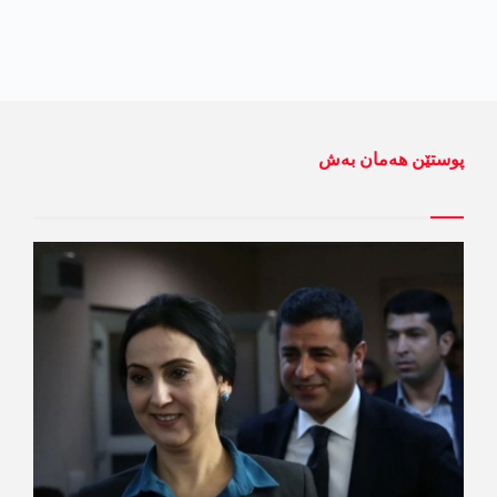
پوستێن ھەمان بەش