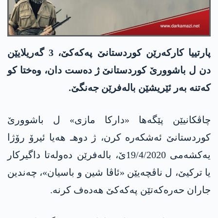
پارتییا كاركه‌رێن كوردستانێ په‌كه‌كێ، 3 گه‌ریلایێن
دن ل باشوورێ كوردستانێ ژ ده‌ست دان، وه‌ختا كو
كه‌تنه‌ به‌ر ئێریشێن باله‌فرێن جه‌نگێ.
چاڤكانیێن پێگه‌ها «داركا مازی» ل باشوورێ
كوردستانێ ئه‌شكه‌ره‌ كرن، ژ دوهـ هه‌یا ئیرۆ رۆژا
یه‌كشه‌می 19/4/2020ێ، باله‌فرێن ده‌وله‌تا داگیركار
یا تركیێ، ل ناڤچه‌یێن «ئاڤا شین و باسیان»، چه‌ندین
جاران حه‌ره‌كه‌تێن په‌كه‌كێ هه‌ده‌ف كرنه‌.