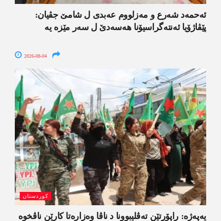
ئەحمەد شەرع و مەزلووم عەبدی ل شامێ جڤیان:
پێڤاژۆیا ئەنتەگراسیۆنا ھەسەدێ ل سەر مێزە یە
2026-08-04
کوردستان
یەپەژە: راپۆرتێن تەڤلیبوونا د ناڤا وەزارەتا کارێن ناڤخوە