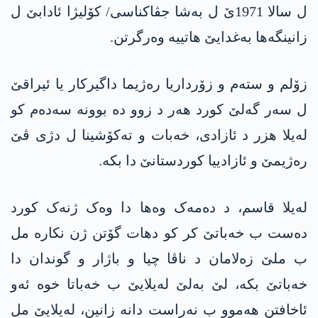
ل سالا 1971ێ ل بەشا جڤاکناسی/ کۆلیژا ئادابێ ل
زانینگەها بەغدایێ هاتییە وەرگرتن.
زۆلم و ستەم و زۆرداریا رەژیما داگیرکار یا ئیراقێ
ل سەر گەلێ کورد هەر د زوو دە بوونە سەدەم کو
لەیلا هزر د ئازادی، خەبات و تەکۆشینا ل دژی ڤێ
رەژیمێ و ئازادییا کوردستانێ دا بکە.
لەیلا قاسم، د دەمەک وەها دا وەک ژنەک کورد
دەست ب خەباتێ کر کو دهات گۆتن ژن نکارە مل
ب ملێ زەلامان د ناڤا چیا و باژار و گوندان دا
خەباتێ بکە، لێ بەلێ لەیلایێ ب خەباتا خوە ئەو
ئاخافتن هەموو ب نەراست دانە زانین، لەیلایێ مل