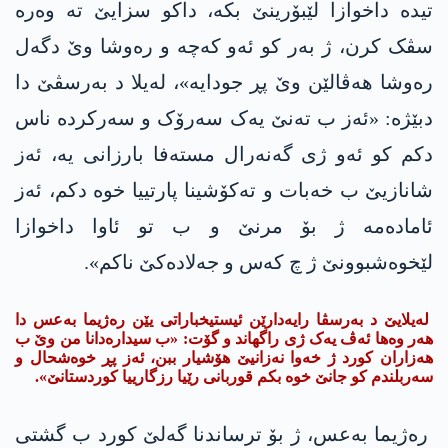
تیدە داخوازا لێبۆرینێ بکە، داکو سزایێ ته‌ وەرە
سڤک کرن، ژ بەر کو ئەو کەچە و رەوشا وێ دگەل
رەوشا هەڤالێن وێ پڕ جودایە»، لەیلا د بەرسڤێ دا
دبێژە: «ئەز ب تەنێ یەک سەرۆک و سەرکردە ناس
دکم کو ئەو ژی گەنەرال مستەفا بارزانی یە، ئەز
شانازیێ ب خەبات و تەکۆشینا پارتییا خوە دکم، ئەز
ئامادەمە ژ بۆ مرنێ و ب تو ئاوا داخوازا
لێخوەشبوونێ ژ چ کەس و جەلادەکێ ناکم».
لەیلایێ د بەرسڤا رایەدارێن ئیستیخباراتی یێن رەژیما بەعس دا
هەر وەها ئەڤ یەک ژی راگهاند و گۆت: «ب سیدارەدانا من وێ ب
هەزاران کورد ژ خەوا نەزانیێ هۆشیار ببن، ئەز پڕ خوەشحال و
سەربلندم کو جانێ خوە بکم قوربانی رێیا رزگارییا کوردستانێ».
رەژیما بەعس، ژ بۆ ترساندنا گەلێ کورد ب گشتی