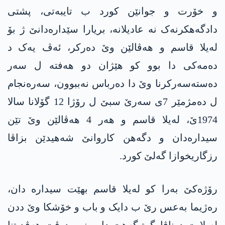
و خۆرت و جوانێن کورد ب تایبەتی، پشتی
دادگەهکرنەک نە عادیلانە، بریارا سێدارەدانێ ژ بۆ
لەیلا قاسم و هەڤالێن وێ دەرکر، ئەڤ یەک د
دەمەکی دا بوو کو هێژان دو هەفتە ل سەر
دەستەسەرکرنا وێ دا دەرباس نەببوون، سەرەنجام
ل دەمژمێر 7ی سەرێ سبێ ل رۆژا 12 گۆلانا سالا
1974ێ، لەیلا قاسم و هەر 4 هەڤالێن وێ تێن
سیدارەدان و دگەهن کاروانێ شەهیدێن بزاڤا
رزگاریخوازا گەلێ کورد.
رۆژەکێ بەرا کو لەیلا قاسم بهێت سیدارە دان،
رەژیما بەعس رێ ب دایک و باب و خۆشکا وێ ددن