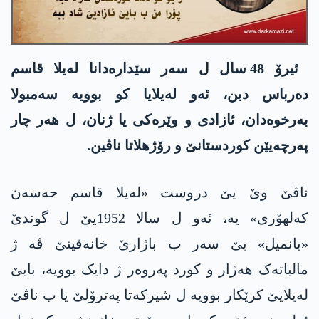
ئیرۆ 48 سال ل سەر سێدارەدانا لەیلا قاسم
دەرباس دبن، ئه‌و لەیلایا کو بوویە سه‌مبولا
بەرخوەدان، ئازادی و وێرەکی یا ژنان، ل هەر چار
په‌رچەیێن کوردستانێ و رۆژهلاتا ناڤین.
ناڤێ وێ یێ دروست «لەیلا قاسم حەسەن
کەلهۆری» یە، ئەو ل سالا 1952یێ ل گوندێ
«بانمیل» یێ سەر ب باژارێ خانەقینێ ڤه‌ ژ
مالباتەک هەژار و کورد پەروەر ژ دایک بوویە، بابێ
لەیلایێ کرێکار بوویە ل شیرکەتا پەترۆلێ یا ب ناڤێ