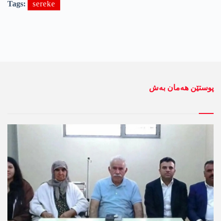
Tags:
sereke
پوستێن ھەمان بەش