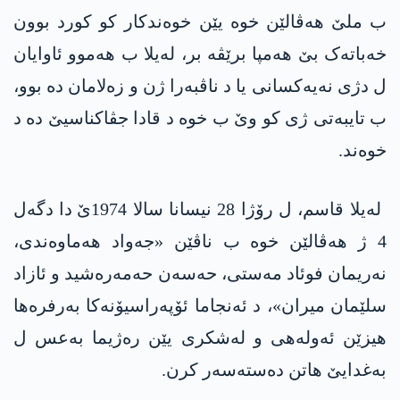
ب ملێ هەڤالێن خوە یێن خوه‌ندكار کو کورد بوون
خەباتەک بێ هەمپا برێڤە بر، لەیلا ب هەموو ئاوایان
ل دژی نەیەکسانی یا د ناڤبەرا ژن و زەلامان ده‌ بوو،
ب تایبەتی ژی کو وێ ب خوە د قادا جڤاکناسیێ دە د
خوەند.
لەیلا قاسم، ل رۆژا 28 نیسانا سالا 1974ێ دا دگەل
4 ژ هەڤالێن خوە ب ناڤێن «جەواد هەماوەندی،
نەریمان فوئاد مەستی، حەسەن حەمەرەشید و ئازاد
سلێمان میران»، د ئەنجاما ئۆپەراسیۆنەکا بەرفرەها
هیزێن ئەولەهی و لەشکری یێن رەژیما بەعس ل
بەغدایێ هاتن دەستەسەر کرن.