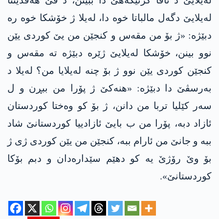
لەیلایێ د ناڤا گرتیگەهێ دا ببینن، د ڤێ هەڤدیتنا
لەیلایێ دگەل مالباتا خوە دا، لەیلا ژ خۆشکا خوە رە
دبێژە: «ژ بۆ من مقەس و کنجێن من یێ کوردی یێن
نوو بینن، خۆشکا لەیلایێ ژێرە دبێژە تە مقەس و
کنجێن کوردی یێن نوو ژ بۆ چنە لەیلایا من؟ لەیلا د
بەرسڤێ دا دبێژە: «هنەکێ ژ پۆرا من ببڕن و ل
سەر کێلیا تربا من دانن، ژ بۆ كو وه‌ختا کوردستان
ئازاد دبە، پۆرا من ب بایێ ئازادییا کوردستانێ شاد
ببە و جانێ من ئارام ببە، کنجێن من یێن کوردی ژی ژ
بۆ وێ رۆژێ یە کو دهێم سێدارەدان و دبم بۆکا
کوردستانێ».