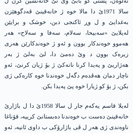
ئەلوەن، پشتی کو بابێ وێ تێ خانەنشین کرن ل
سالا 1971ێ دا مالا خوە ژ خانەقینێ ڤەدگوهێزن
بەغدایێ و ل وڕ ئاکنجی دبن، خوشک و برایێن
لەیلایێ «سەبیحا، سەلام، سەفا و سەلاح» هەر
هەموو خوه‌ندكار بوون و ئەو ژ خوه‌ندكارێن هەری
زیرەک بوون د وێ دەمێ دا، لێ بەلێ ژ بەر
هەژاریێ و پەیدا کرنا نانەکێ ژ بۆ ژیان کرنێ، ئەو
ناچار دمان هەڤدەم دگەل خوه‌ندنا خوە کارەکی ژی
بکن، ژ بۆ كو ژیارا خوە پێ پەیدا بکن.
لەیلا قاسم یەکەم جار ل سالا 1958ێ دا ل باژارێ
خانەقینێ دەست ب خوەندنا دەبستانێ کرییە، قۆناغا
ناوەندی ژی هەر ل ڤی باژارۆکی ب داوی ئانیە، ئەو