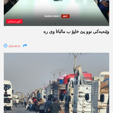
کوردستان
وێنه‌یه‌كی نوو یێ خاپۆ ب مالباتا وی ره‌
2026-08-10