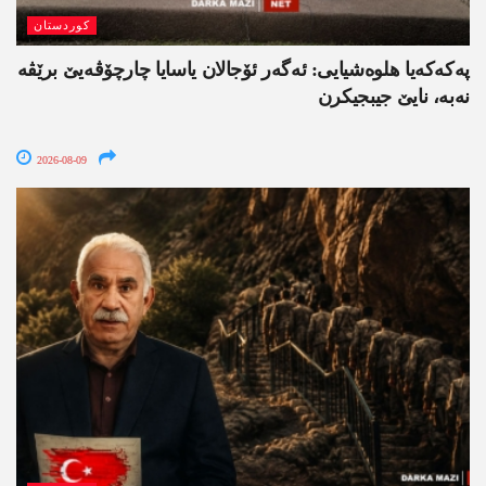
کوردستان
په‌كه‌كه‌یا هلوه‌شیایی: ئەگەر ئۆجالان یاسایا چارچۆڤەیێ برێڤە
نه‌به‌، نایێ جیبجیکرن
2026-08-09