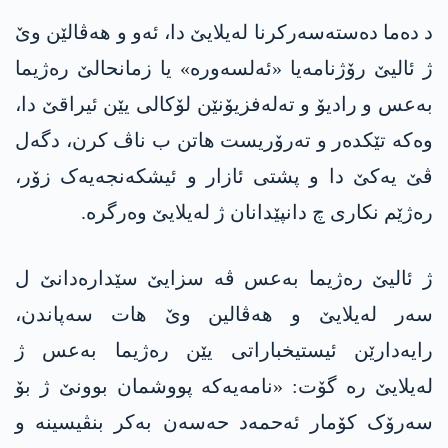
د دەما دەستەسەرکرنا لەیلایێ دا، ئەو و هەڤالێن وێ
ژ ئالیێ رۆژنامەیا «ئەلسەورە» یا زمانحالێ رەژیما
بەعس و رادیۆ و تەلەفزیۆنێن لۆکالی یێن ئیراقێ دا،
وەکە تێکدەر و تەرۆریست هاتن ب ناڤ کرن، دگەل
ڤێ یەکێ دا و پشتی ئازار و ئیشکەنجەیەک زۆر،
رەژێم نکاری چ دانپێدانان ژ لەیلایێ وەرگرە.
ژ ئالیێ رەژیما بەعس ڤە سزایێ سێدارەدانێ ل
سەر لەیلایێ و هەڤالین وێ هات سەپاندن،
رایەدارێن ئیستیخباراتی یێن رەژیما بەعس ژ
لەیلایێ رە گۆت: «نامەیەکە پووشمان بوونێ ژ بۆ
سەرۆک کۆمار ئەحمەد حەسەن بەکر بنڤیسینە و