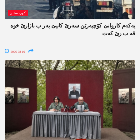
کوردستان
یەکەم کاروانێ کۆچبەرێن سەرێ کانیێ بەر ب باژارێ خوە
ڤە ب رێ کەت
2026-08-10