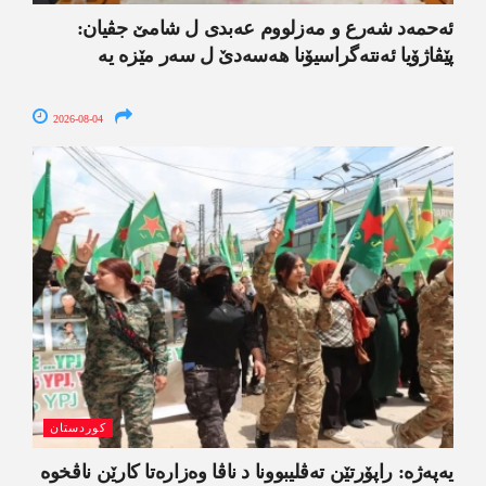
ئەحمەد شەرع و مەزلووم عەبدی ل شامێ جڤیان:
پێڤاژۆیا ئەنتەگراسیۆنا ھەسەدێ ل سەر مێزە یە
2026-08-04
کوردستان
یەپەژە: راپۆرتێن تەڤلیبوونا د ناڤا وەزارەتا کارێن ناڤخوە