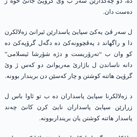
ده‌، دو چەکدارێن سەر ب وێ گرۆپێ جانێ خوه‌ ژ
ده‌ست دان.
ل سەر ڤێ یەکێ سپایێ پاسدارێن ئیرانێ زەلالکرن
دا و راگهاند د پەڤچوونەکێ دە دگەل گرۆپەکێ دە
کو وان ب “تەرۆریست و دژە شۆرشا ئیسلامی”
دانە ناساندن ل باژارێ مەریوانێ دو کەس ژ وێ
گرۆپێ هاتنە کوشتن و چار کەسێن دن بریندار بوونە.
د زەلالکرنا سپایێ پاسداران دە ب تو ئاوا باس ل
زرارێن سپایێ پاسداران نایێ کرن کانێ چەند
پاسدار هاتنە کوشتن یان برینداربوونە.