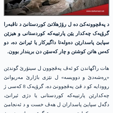
د پەڤچوونەکێ دە ل رۆژهلاتێ کوردستانێ د ناڤبەرا
گرۆپەک چەکدار یێن پارتییه‌كه‌ كوردستانی و هیزێن
سپایێ پاسدارێن ده‌وله‌تا داگیركار یا ئیرانێ ده‌، دو
که‌س هاتن کوشتن و چار کەسێن دن بریندار بوون.
هات راگهاندن کو ئەڤ پەڤچوون ل سینۆرێ گوندێن
«ڕەشەدێ و دوویسە» ل نێزی باژارێ مەریوانێ
روودایە کو د ڤێ پەڤچوونێ دە، گرۆپەک 8 کەسی ژ
چەکدارێن پارتییه‌كه‌ كوردستانی یا دژی ئیرانێ،
دگەل سپایێ پاسداران ل هەڤ خست و د ئەنجامێ