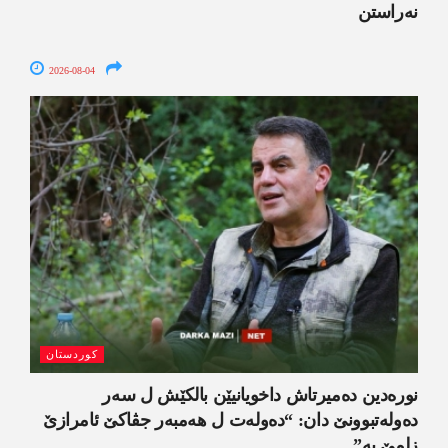
نەراستن
2026-08-04
کوردستان
نورەدین دەمیرتاش داخویانیێن بالکێش ل سەر
دەولەتبوونێ دان: “دەولەت ل ھەمبەر جڤاکێ ئامرازێ
زلمێ یە”