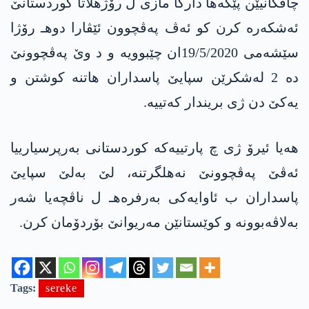
چاڤكانیێن پێگه‌ها داركا مازی ل رۆژهلاتا كوردستانێ
ئه‌شكه‌ره‌ كرن كو ئه‌ڤ په‌ڤچوون ئێڤارا دوهـ رۆژا
سێشه‌می 19/5/2020ان چێبوویه‌ و د وێ په‌ڤچوونێ
ده‌ 2 له‌شكرێن سپایێ پاسداران هاتنه‌ كوشتن و
یه‌كێ دن ژی بریندار كه‌تییه‌.
هه‌یا ئیرۆ ژی چ پارتییه‌كه‌ كوردستانی به‌رپرسیارییا
ئه‌ڤێ په‌ڤچوونێ نه‌هلگرتنه‌، لێ به‌لێ سپایێ
پاسداران ب ئاوایه‌كی به‌رفره‌هـ ل ناڤچه‌یا شه‌ر
به‌لاڤه‌بوونه‌ و كوێستانێن مه‌ریوانێ بۆردۆمان كرن.
Tags:
sereke