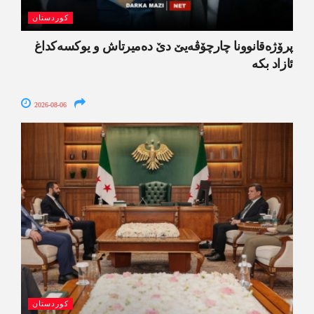
کوردستان
پرۆژەقانوونا چارچۆڤەیێ دێ دەمیرتاش و یوکسەکداغ
ئازاد بکە
2026-08-06
کوردستان