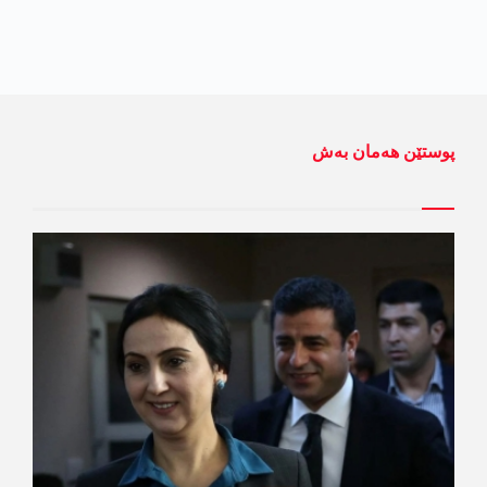
پوستێن ھەمان بەش