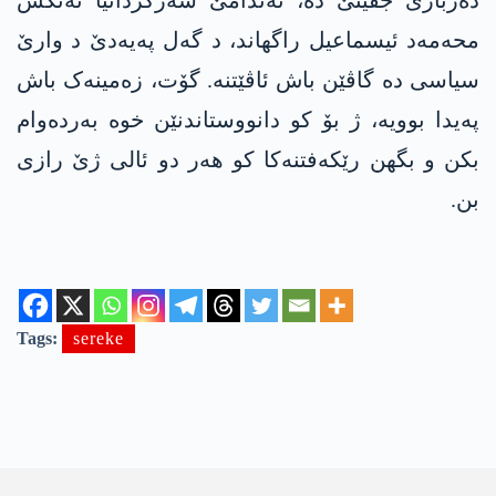
دەربارێ جڤینێ دە، ئەندامێ سەرکرداتیا ئەنکس
محەمەد ئیسماعیل راگھاند، د گەل پەیەدێ د وارێ
سیاسی دە گاڤێن باش ئاڤێتنە. گۆت، زەمینەک باش
پەیدا بوویە، ژ بۆ کو دانووستاندنێن خوە بەردەوام
بکن و بگھن رێکەفتنەکا کو ھەر دو ئالی ژێ رازی
بن.
Tags:
sereke