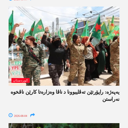
کوردستان
یەپەژە: راپۆرتێن تەڤلیبوونا د ناڤا وەزارەتا کارێن ناڤخوە
نەراستن
2026-08-04