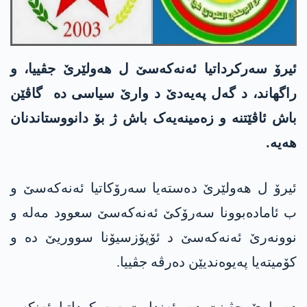
ئیرۆ سەرکرداتیا ئەنەکەسێ ل ھەولێرێ جڤییا، و
راگھاند، د گەل پەیەدێ د وارێ سیاسی دە گاڤێن
باش ئاڤێتنە و زەمینەیەک باش ژ بۆ دانووستاندنان
ھەیە.
ئیرۆ ل ھەولێرێ دەستەیا سەرۆکاتیا ئەنەکەسێ و
ب ئامادەبوونا سەرۆکێ ئەنەکەسێ سعوود مەلە و
نوونەرێ ئەنەکەسێ د ئۆپۆزسیۆنا سووریێ دە و
کۆمیتەیا پەیوەندیێن دەرڤە جڤییا.