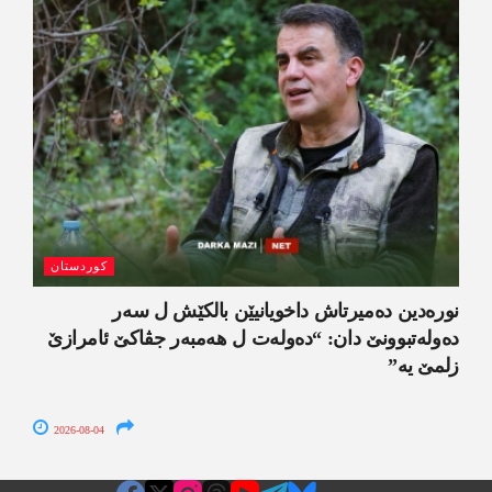
کوردستان
نورەدین دەمیرتاش داخویانیێن بالکێش ل سەر
دەولەتبوونێ دان: “دەولەت ل ھەمبەر جڤاکێ ئامرازێ
زلمێ یە”
2026-08-04