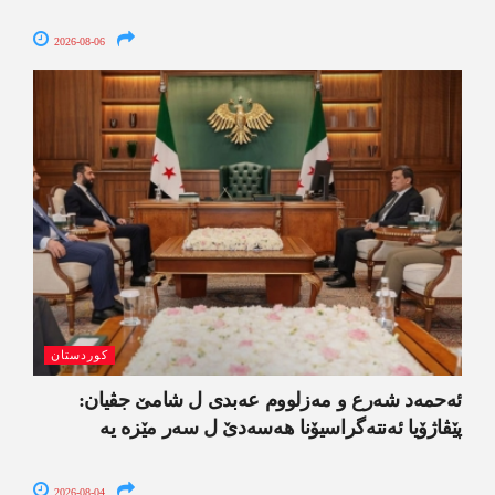
2026-08-06
کوردستان
ئەحمەد شەرع و مەزلووم عەبدی ل شامێ جڤیان:
پێڤاژۆیا ئەنتەگراسیۆنا ھەسەدێ ل سەر مێزە یە
2026-08-04