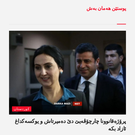
پوستێن ھەمان بەش
کوردستان
پرۆژەقانوونا چارچۆڤەیێ دێ دەمیرتاش و یوکسەکداغ
ئازاد بکە