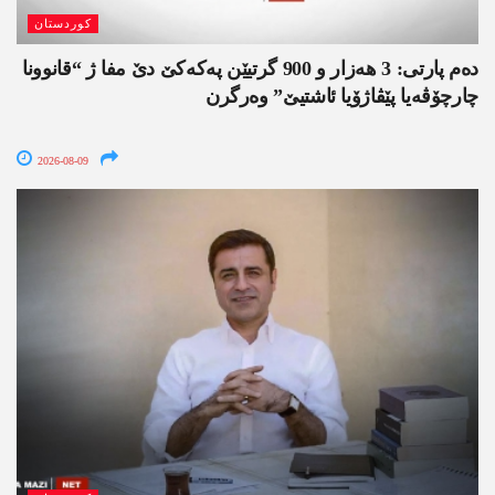
کوردستان
دەم پارتی: 3 ھەزار و 900 گرتیێن پەکەکێ دێ مفا ژ “قانوونا
چارچۆڤەیا پێڤاژۆیا ئاشتیێ” وەرگرن
2026-08-09