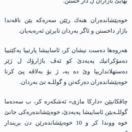
بهایێ بازاران ل دار خستن.
خوه‌پێشانده‌ران هنه‌ك رێێن سه‌ره‌كه‌ یێن ناڤه‌ندا
باژار داخستن و ئاگر به‌ردان تایرێن ئه‌ره‌به‌یان.
هه‌روه‌ها ده‌ست نیشان كر، ئاساییشا پارتییا یه‌كێتییا
ده‌مۆكراتیك په‌یه‌دێ كو ئه‌ڤ باژارۆك ل ژێر
ده‌ستهلاتدارییا وێ ده‌ یه‌، ژ بۆ به‌لاڤه‌ پێ كرنا
خوه‌پێشانده‌ران ده‌ركه‌تن و گوللـه‌ تێ به‌ردان.
چاڤكانیێن «داركا مازی» ئه‌شكه‌ره‌ كر، ب سه‌ده‌ما
گوللـه‌یێن ئاساییشا په‌یه‌دێ، خوه‌پێشانده‌ره‌كی جانێ
خوه‌ ووندا كر و 10 خوه‌پێشانده‌رێن دن بریندار