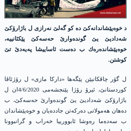
د خوه‌پێشاندانه‌كێ ده‌ كو گه‌لێ نه‌رازی ل باژارۆكێ
شه‌دادیێ یێ گونده‌وارێ حه‌سه‌كێ پێكئانییه‌،
خوه‌پێشانده‌ره‌ك ب ده‌ست ئاساییشا په‌یه‌دێ تێ
كوشتن.
ل گۆر چاڤكانیێن پێگه‌ها «داركا مازی» ل رۆژئاڤا
كوردستانێ، ئیرۆ رۆژا پێنجشه‌می 4/6/2020ان ل
باژارۆكێ شه‌دادیێ یێ گونده‌وارێ حه‌سه‌كێ، ب
ده‌هان هه‌مولاتی ده‌ركه‌تن جادده‌یان و خوه‌پێشاندان
ب سه‌ده‌ما ره‌وشا ئابوورییا خه‌راب و گرانبوونا