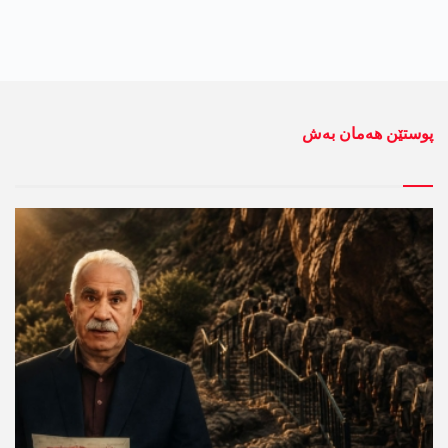
پوستێن ھەمان بەش