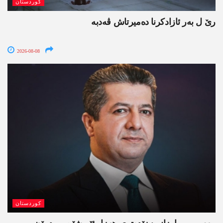
کوردستان
رێ ل بەر ئازادکرنا دەمیرتاش ڤەدبە
2026-08-08
کوردستان