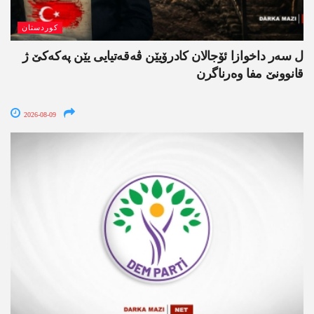
کوردستان
ل سەر داخوازا ئۆجالان کادرۆیێن ڤەقەتیایی یێن پەکەکێ ژ
قانوونێ مفا وەرناگرن
2026-08-09