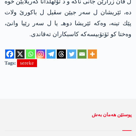
ل ڤان زرارێن جانی ناكه‌ و د تۆلهلدانا گه‌ریلایێن خوه‌
ده‌، ئێریشان ل سه‌ر جیێن سڤیل ل باكورێ ولات
پێك تینه‌، وه‌كه‌ ئێریشا دوهـ یا ل سه‌ر رێیا وانێ،
وه‌ختا كو ئۆتۆبیسه‌كه‌ كاسبكاران ته‌قاندی.
Tags:
sereke
پوستێن ھەمان بەش