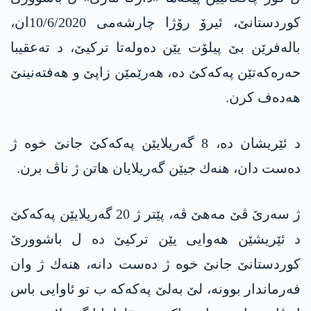
كوردستانێ، ئیرۆ رۆژا چارشه‌می 10/6/2020ان،
باله‌فرێن بێ پیلۆت یێن ده‌وله‌تا تركیێ، د ته‌عقیبا
حه‌ره‌كه‌تێن په‌كه‌كێ ده‌، هه‌رێمێن زاپێ و هه‌فته‌نینێ
هه‌ده‌ف كرن.
د ئێریشان ده‌، 8 گه‌ریلایێن په‌كه‌كێ جانێ خوه‌ ژ
ده‌ست دان، هنه‌ك جیێن گه‌ریلایان هاتن ژ ناڤ برن.
ژ سه‌رێ ڤێ مه‌هێ ڤه‌، پێتر ژ 20 گه‌ریلایێن په‌كه‌كێ
د ئێریشێن هه‌وایی یێن تركیێ ده‌ ل باشوورێ
كوردستانێ جانێ خوه‌ ژ ده‌ست دانه‌، هنه‌ك ژ وان
فه‌رماندار بوونه‌، لێ به‌لێ په‌كه‌كه‌ ب تو ئاوایی باس