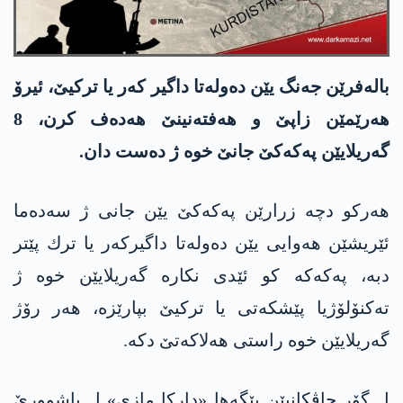
باله‌فرێن جه‌نگ یێن ده‌وله‌تا داگیر كه‌ر یا تركیێ، ئیرۆ
هه‌رێمێن زاپێ و هه‌فته‌نینێ هه‌ده‌ف كرن، 8
گه‌ریلایێن په‌كه‌كێ جانێ خوه‌ ژ ده‌ست دان.
هه‌ركو دچه‌ زرارێن په‌كه‌كێ یێن جانی ژ سه‌ده‌ما
ئێریشێن هه‌وایی یێن ده‌وله‌تا داگیركه‌ر یا ترك پێتر
دبه‌، په‌كه‌كه‌ كو ئێدی نكاره‌ گه‌ریلایێن خوه‌ ژ
ته‌كنۆلۆژیا پێشكه‌تی یا تركیێ بپارێزه‌، هه‌ر رۆژ
گه‌ریلایێن خوه‌ راستی هه‌لاكه‌تێ دكه‌.
ل گۆر چاڤكانیێن پێگه‌ها «داركا مازی» ل باشوورێ