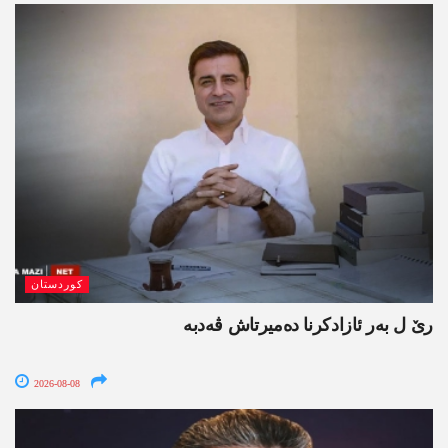
کوردستان
رێ ل بەر ئازادکرنا دەمیرتاش ڤەدبە
2026-08-08