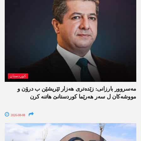
کوردستان
مەسروور بارزانی: زێدەتری ھەزار ئێریشێن ب درۆن و
مووشەکان ل سەر ھەرێما کوردستانێ ھاتنە کرن
2026-08-08