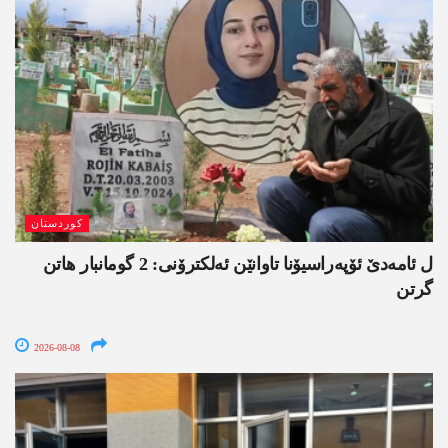
کوردستان
ل ئامەدێ ئۆپەراسیۆنا تاوانێن ئەلکترۆنی: 2 گومانبار ھاتن
گرتن
2026-08-08