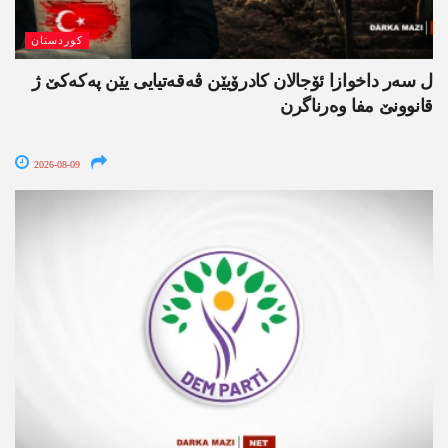
کوردستان
ل سەر داخوازا ئۆجالان کادرۆیێن ڤەقەتیایی یێن پەکەکێ ژ
قانوونێ مفا وەرناگرن
2026-08-09