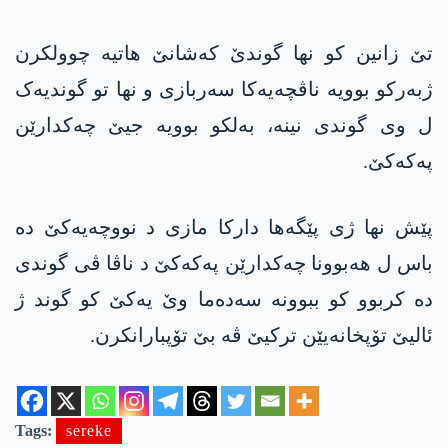
تێ زانین کو نها گوندێ کەشانێ هاتیە چوولکرن
ژبەرکو بوویە ناڤچەیەکا سەربازی و نها تو گوندیەک
ل وی گوندی نینە، بەلکو بوویە جیێ چەکدارێن
پەکەکێ.
پێش نها ژی پێگەها دارکا مازی د نووچەیەکێ دە
باس ل هەبوونا چەکدارێن پەکەکێ د ناڤا ڤی گوندی
دە کربوو کو ببوونە سەدەما وێ یەکێ کو گوند ژ
ئالیێ تۆپخانەیێن ترکیێ ڤە بێ تۆپبارانکرن.
Tags:
sereke