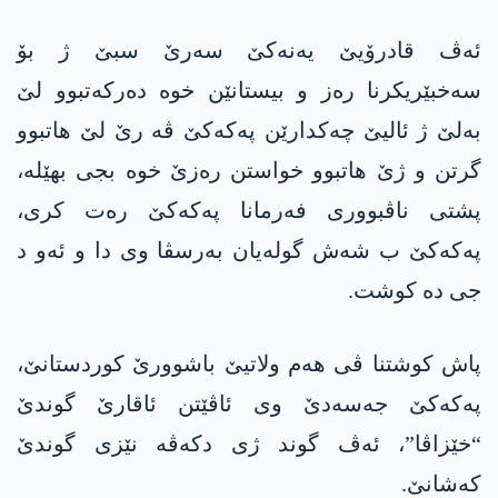
ئەڤ قادرۆیێ یەنەکێ سەرێ سبێ ژ بۆ
سەخبێریکرنا رەز و بیستانێن خوە دەرکەتبوو لێ
بەلێ ژ ئالیێ چەکدارێن پەکەکێ ڤە رێ لێ هاتبوو
گرتن و ژێ هاتبوو خواستن رەزێ خوە بجی بهێلە،
پشتی ناڤبووری فەرمانا پەکەکێ رەت کری،
پەکەکێ ب شەش گولەیان بەرسڤا وی دا و ئەو د
جی دە کوشت.
پاش کوشتنا ڤی هەم ولاتیێ باشوورێ کوردستانێ،
پەکەکێ جەسەدێ وی ئاڤێتن ئاقارێ گوندێ
“خێزاڤا”، ئەڤ گوند ژی دکەڤە نێزی گوندێ
کەشانێ.