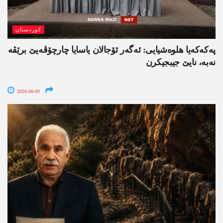
کوردستان
په‌كه‌كه‌یا هلوه‌شیایی: ئەگەر ئۆجالان یاسایا چارچۆڤەیێ برێڤە
نه‌به‌، نایێ جیبجیکرن
2026-08-09