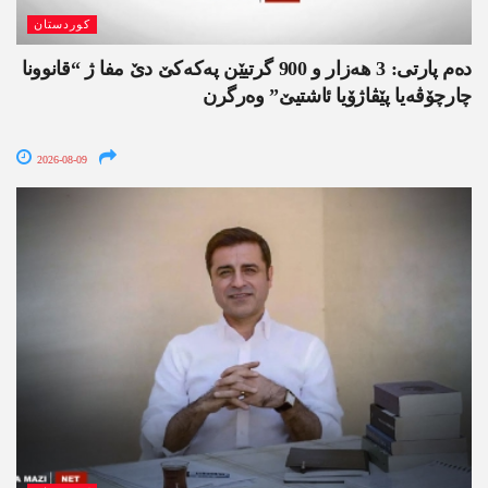
کوردستان
دەم پارتی: 3 ھەزار و 900 گرتیێن پەکەکێ دێ مفا ژ “قانوونا
چارچۆڤەیا پێڤاژۆیا ئاشتیێ” وەرگرن
2026-08-09