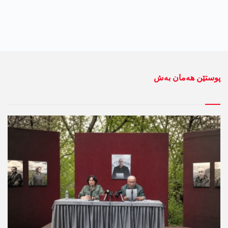
پوستێن ھەمان بەش