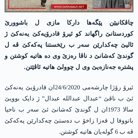
چاڤکانیێن پێگەها دارکا مازی ل باشوورێ
کوردستانێ راگهاند کو ئیرۆ قادرۆیەکێ یەنەکێ ژ
ئالیێ چەکدارێن سەر ب رێخستنا پەکەکێ ڤە ل
گوندێ کەشانێ د ناڤا رەزێ وی دە هاتیە کوشتن و
پشترە جەنازەیێ وی ل چوولێ هاتیە ئاڤێتن.
ئیرۆ رۆژا چارشەمی 24/6/2020ان قادرۆیێ یەنەکێ
ئێ ب ناڤێ “عبدال عبدالله عبدال” ژ دایک بوویێ
سالا 1973ان ل گوندێ کەشانێ ئێ سەر ب ناحیا
باتووفا ل قەزا زاخۆ ب دەستێ چەکدارێن پەکەکێ
ڤە ب 6 گولەیان هاتیە کوشتن.