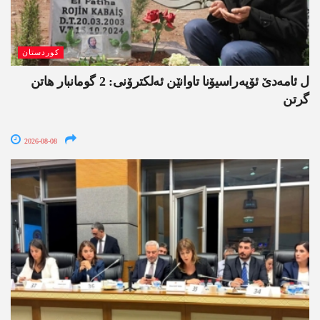
کوردستان
ل ئامەدێ ئۆپەراسیۆنا تاوانێن ئەلکترۆنی: 2 گومانبار ھاتن
گرتن
2026-08-08