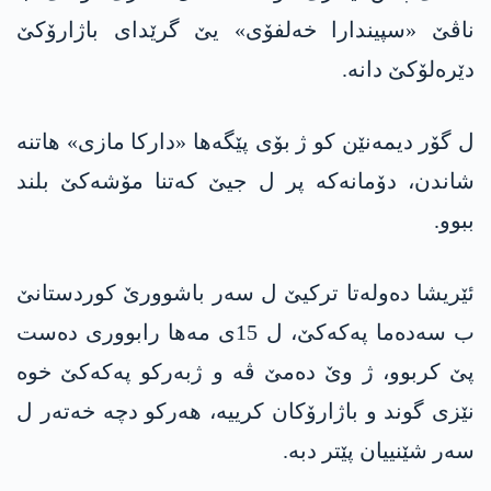
ناڤێ «سپیندارا خەلفۆی» یێ گرێدای باژارۆکێ
دێرەلۆکێ دانە.
ل گۆر دیمەنێن کو ژ بۆی پێگەھا «دارکا مازی» ھاتنە
شاندن، دۆمانەکە پر ل جیێ کەتنا مۆشەکێ بلند
ببوو.
ئێریشا دەولەتا ترکیێ ل سەر باشوورێ کوردستانێ
ب سەدەما پەکەکێ، ل 15ی مەھا رابووری دەست
پێ کربوو، ژ وێ دەمێ ڤە و ژبەرکو پەکەکێ خوە
نێزی گوند و باژارۆکان کرییە، ھەرکو دچە خەتەر ل
سەر شێنییان پێتر دبە.