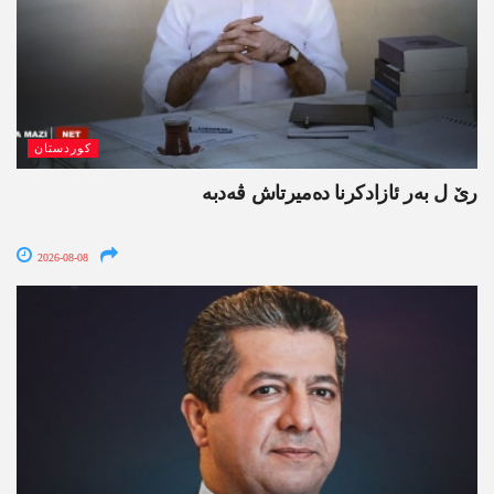
کوردستان
رێ ل بەر ئازادکرنا دەمیرتاش ڤەدبە
2026-08-08