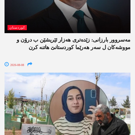
کوردستان
مەسروور بارزانی: زێدەتری ھەزار ئێریشێن ب درۆن و
مووشەکان ل سەر ھەرێما کوردستانێ ھاتنە کرن
2026-08-08