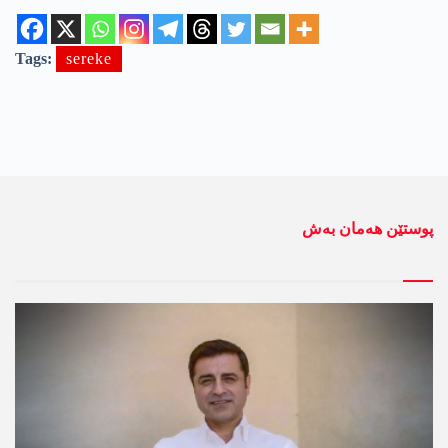
Tags:
sereke
پوستێن ھەمان بەش