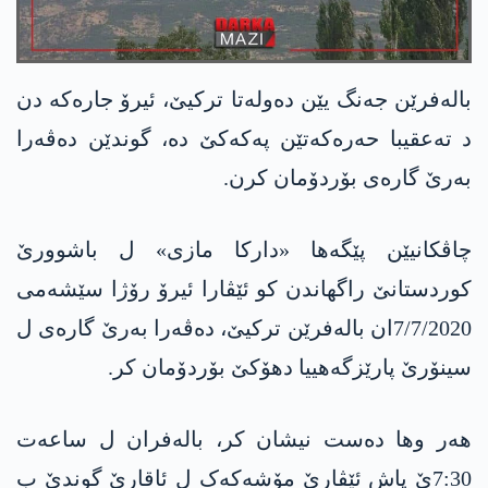
بالەفرێن جەنگ یێن دەولەتا ترکیێ، ئیرۆ جارەکە دن
د تەعقیبا حەرەکەتێن پەکەکێ دە، گوندێن دەڤەرا
بەرێ گارەی بۆردۆمان کرن.
چاڤکانیێن پێگەھا «دارکا مازی» ل باشوورێ
کوردستانێ راگھاندن کو ئێڤارا ئیرۆ رۆژا سێشەمی
7/7/2020ان بالەفرێن ترکیێ، دەڤەرا بەرێ گارەی ل
سینۆرێ پارێزگەھییا دھۆکێ بۆردۆمان کر.
ھەر وھا دەست نیشان کر، بالەفران ل ساعەت
7:30ێ پاش ئێڤارێ مۆشەکەک ل ئاقارێ گوندێ ب