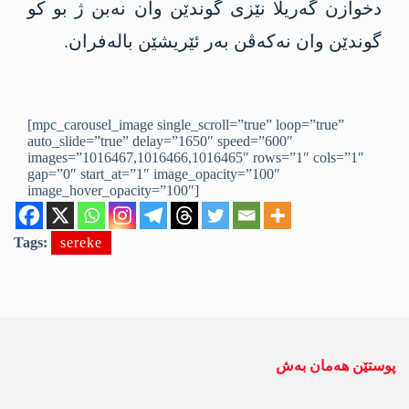
دخوازن گەریلا نێزی گوندێن وان نەبن ژ بو کو
گوندێن وان نەکەڤن بەر ئێریشێن بالەفران.
[mpc_carousel_image single_scroll=”true” loop=”true”
auto_slide=”true” delay=”1650″ speed=”600″
images=”1016467,1016466,1016465″ rows=”1″ cols=”1″
gap=”0″ start_at=”1″ image_opacity=”100″
image_hover_opacity=”100″]
Tags:
sereke
پوستێن ھەمان بەش