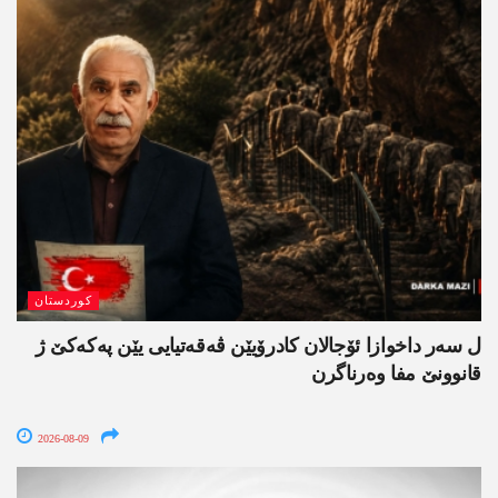
کوردستان
ل سەر داخوازا ئۆجالان کادرۆیێن ڤەقەتیایی یێن پەکەکێ ژ
قانوونێ مفا وەرناگرن
2026-08-09