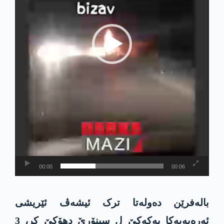
00:00
00:06
بالەفرێن دەولەتا ترک ئیشەڤ ئێریشی
ئەرەبەیەکا پەکەکێ ل سینۆرێ دھۆکێ کر، 3