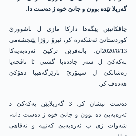
گەریلا تێدە بوون و جانێ خوە ژ دەست دا.
چاڤکانیێن پێگەھا دارکا مازی ل باشوورێ
کوردستانێ ئەشکەرە کر، ئیرۆ رۆژا پێنجشەمی
2020/8/13ان، بالەفرێن ترکیێ ئەرەبەیەکا
پەکەکێ ل سەر جاددەیا گشتی ئا ناڤچەیا
رەشانکێ ل سینۆرێ پارێزگەھییا دھۆکێ
ھەدەف کر.
دەست نیشان کر، 3 گەریلایێن پەکەکێ د
ئەرەبەیێ دە بوون و جانێ خوە ژ دەست دانە،
شەوات ژی ب ئەرەبەیێ کەتییە و تەڤاھی