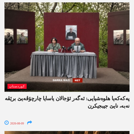
کوردستان
په‌كه‌كه‌یا هلوه‌شیایی: ئەگەر ئۆجالان یاسایا چارچۆڤەیێ برێڤە
نه‌به‌، نایێ جیبجیکرن
2026-08-09