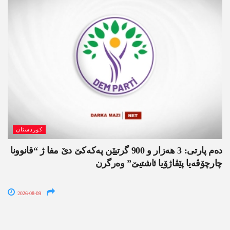
کوردستان
دەم پارتی: 3 ھەزار و 900 گرتیێن پەکەکێ دێ مفا ژ “قانوونا
چارچۆڤەیا پێڤاژۆیا ئاشتیێ” وەرگرن
2026-08-09