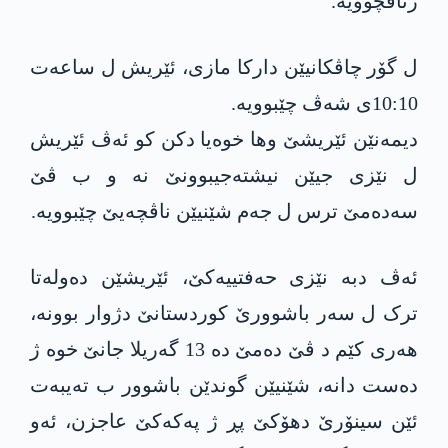
ژناڤچوویە.
ل گۆر چاڤکانیێن دارکا مازی، ئێریش ل ساعەت
10:10ی شەڤ چێبوویە.
دیمەنێن ئێریشێ وھا خوەیا دکن کو ئەڤ ئێریش
ل نێزی جیێن نیشتەجیبوونێ نە و ب ڤێ
سەدەمێ ترس ل جەم شێنیێن ناڤچەیێ چێبوویە.
ئەڤ دبە نێزی حەفتییەکێ، ئێریشێن دەولەتا
ترک ل سەر باشوورێ کوردستانێ دژوار بوونە،
ھەری کێم د ڤێ دەمێ دە 13 گەریلا جانێ خوە ژ
دەست دانە، شێنیێن گوندێن باشوور ب تەیبەت
ئێن سینۆرێ دھۆکێ پڕ ژ پەکەکێ عاجزن، ئەو