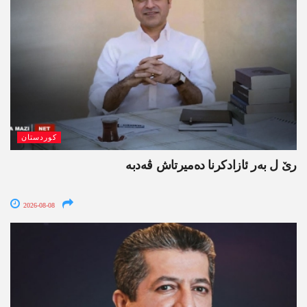
کوردستان
رێ ل بەر ئازادکرنا دەمیرتاش ڤەدبە
2026-08-08