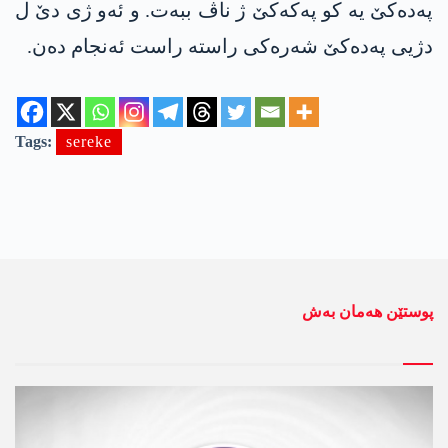
پەدەکێ یە کو پەکەکێ ژ ناڤ ببەت. و ئەو ژی دێ ل
دژیی پەدەکێ شەرەکی راستە راست ئەنجام دەن.
Tags:
sereke
پوستێن ھەمان بەش