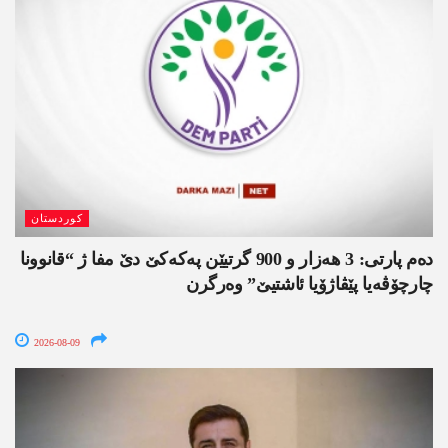
کوردستان
دەم پارتی: 3 ھەزار و 900 گرتیێن پەکەکێ دێ مفا ژ “قانوونا
چارچۆڤەیا پێڤاژۆیا ئاشتیێ” وەرگرن
2026-08-09