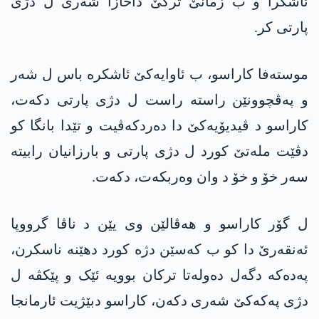
ئاشکرا و ب زمانێ ترکێ داخازا شەری ل دژی
پارتی کر.
موستەفا کاراسو، ب ئاوایەکێ ئاشکرە باس ل شەر
و پەڤچوونێن راستە راست ل دژی پارتی دکەت،
کاراسو د ڤیدیۆیەکێ دا دەردکەڤیت و تێدا بانگا کو
دڤێت ملەتێ کورد ل دژی پارتی و بارزانیان رابیتە
سەر خۆ و خۆ د وان وەربکەت، دکەت.
ل گۆر کاراسو و ھەڤالێن وی یێن د ناڤا گرووپا
ئەنقەرێ دا کو ب کەسێن دژە کورد دهێنە ناسکرن،
پەدەکە دگەل دەولەتا ترکان بوویە ئێک و پێکڤە ل
دژی پەکەکێ شەری دکەن، کاراسو دبێژیت ئارمانجا