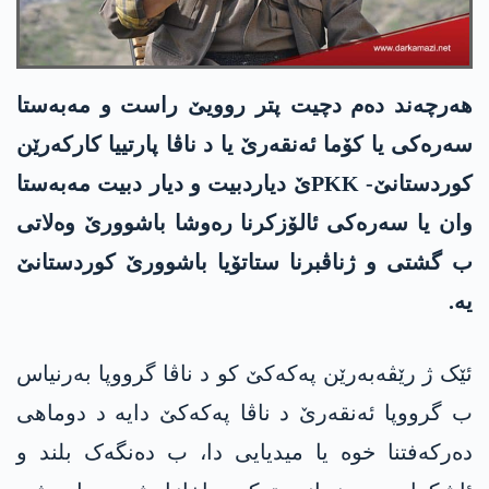
هەرچەند دەم دچیت پتر روویێ راست و مەبەستا
سەرەکی یا کۆما ئەنقەرێ یا د ناڤا پارتییا کارکەرێن
کوردستانێ- PKKێ دیاردبیت و دیار دبیت مەبەستا
وان یا سەرەکی ئالۆزکرنا رەوشا باشوورێ وەلاتی
ب گشتی و ژناڤبرنا ستاتۆیا باشوورێ کوردستانێ
یە.
ئێک ژ رێڤەبەرێن پەکەکێ کو د ناڤا گرووپا بەرنیاس
ب گرووپا ئەنقەرێ د ناڤا پەکەکێ دایە د دوماهی
دەرکەفتنا خوە یا میدیایی دا، ب دەنگەک بلند و