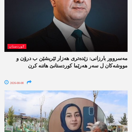
کوردستان
مەسروور بارزانی: زێدەتری ھەزار ئێریشێن ب درۆن و
مووشەکان ل سەر ھەرێما کوردستانێ ھاتنە کرن
2026-08-08