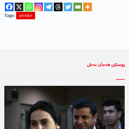
Tags:
sereke
پوستێن ھەمان بەش