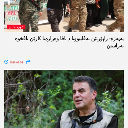
کوردستان
یەپەژە: راپۆرتێن تەڤلیبوونا د ناڤا وەزارەتا کارێن ناڤخوە
نەراستن
2026-08-04