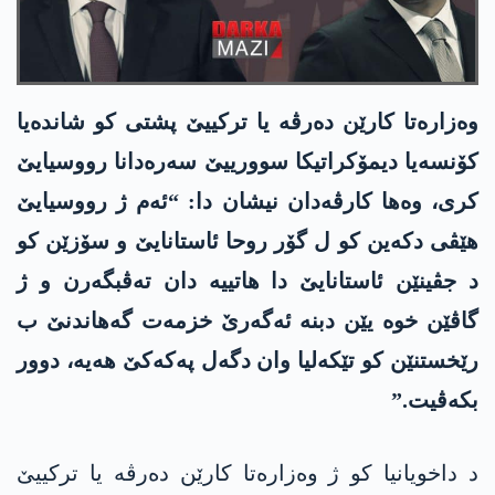
وەزارەتا کارێن دەرڤە یا ترکییێ پشتی کو شاندەیا
کۆنسەیا دیمۆکراتیکا سوورییێ سەرەدانا رووسیایێ
کری، وەھا کارڤەدان نیشان دا: “ئەم ژ رووسیایێ
ھێڤی دکەین کو ل گۆر روحا ئاستانایێ و سۆزێن کو
د جڤینێن ئاستانایێ دا ھاتییە دان تەڤبگەرن و ژ
گاڤێن خوە یێن دبنە ئەگەرێ خزمەت گەهاندنێ ب
رێخستنێن کو تێکەلیا وان دگەل پەکەکێ هەیە، دوور
بکەڤیت.”
د داخویانیا کو ژ وەزارەتا کارێن دەرڤە یا ترکییێ