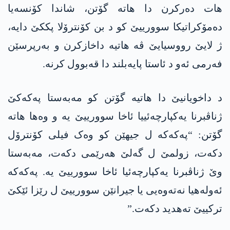
ھات دەرکرن دا ھاتە گۆتن، شاندا کۆنسەیا
دەمۆکراتیکا سوورییێ کو د بن کۆنترۆلا پککێ دایە،
ژ لایێ رووسیایێ ڤە ھاتیە داخازکرن و بەرپرسێن
فەرمی ئەو د ئاستا پایەبلند دا قەبوول کرنە.
د داخویانیێ دا ھاتیە گۆتن کو مەبەستا پەکەکێ
ژناڤبرنا یەکپارچەئییا ئاخا سوورییێ یە و وەھا ھاتە
گۆتن: “پەکەکە ل جیهێن کو وەک فیلی کۆنترۆل
دکەت، زولمێ ل گەلێ ھەرێمی دکەت، مەبەستا
وێ ژناڤبرنا یەکپارچەئیا ئاخا سوورییێ یە. پەکەکە
ئەولەھیا نەتەوەیی یا جیرانێن سوورییێ ل رێزا ئێکێ
ترکییێ تەھدید دکەت.”