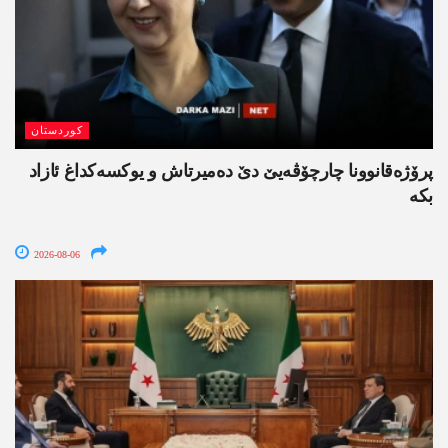
کوردستان
پرۆژەقانوونا چارچۆڤەیێ دێ دەمیرتاش و یوکسەکداغ ئازاد
بکە
2026-08-06