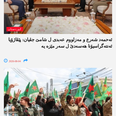
کوردستان
ئەحمەد شەرع و مەزلووم عەبدی ل شامێ جڤیان: پێڤاژۆیا
ئەنتەگراسیۆنا ھەسەدێ ل سەر مێزە یە
2026-08-04