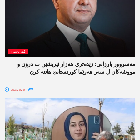
کوردستان
مەسروور بارزانی: زێدەتری ھەزار ئێریشێن ب درۆن و
مووشەکان ل سەر ھەرێما کوردستانێ ھاتنە کرن
2026-08-08