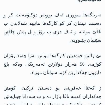
نه‌رینگه‌ها سووری ئه‌ڤ بوویه‌ر دۆكیۆمه‌نت كر و
ده‌ست نیشان كر كو كارگه‌ها هاتییه‌ شه‌لاندن ب
ناڤێ مواتنه‌ و ئه‌ڤ دزی ب رۆژ و ل پێش چاڤێن
شێنییان چێبوویه‌.
تێ زانین خوه‌دیێن كارگه‌ها مواتن به‌را چه‌ند رۆژان
كوژمێ 50 هه‌زار دۆلارێن ئه‌مه‌ریكی وه‌كه‌ باج
دابوون چه‌كدارێن كۆما سولتان موراد.
ژ كه‌تنا عه‌فرینێ بۆ ده‌ستێ تركیێ، كۆمێن
چه‌كداران كه‌تنه‌ ناڤا باژار ده‌ و ب سه‌دانا جینایه‌تێن
كوشتن و تالان كرنێ ئه‌نجام دانه‌ و ژیان ل شێنیێن