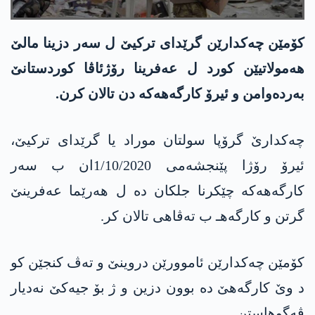
كۆمێن چه‌كدارێن گرێدای تركیێ ل سه‌ر دزینا مالێ
هه‌مولاتیێن كورد ل عه‌فرینا رۆژئاڤا كوردستانێ
به‌رده‌وامن و ئیرۆ كارگه‌هه‌كه‌ دن تالان كرن.
چه‌كدارێ گرۆپا سولتان موراد یا گرێدای تركیێ،
ئیرۆ رۆژا پێنجشه‌می 1/10/2020ان ب سه‌ر
كارگه‌هه‌كه‌ چێكرنا جلكان ده‌ ل هه‌رێما عه‌فرینێ
گرتن و كارگه‌هـ ب ته‌ڤاهی تالان كر.
كۆمێن چه‌كدارێن ئاموورێن دروینێ و ته‌ڤ كنجێن كو
د وێ كارگه‌هێ ده‌ بوون دزین و ژ بۆ جیه‌كێ نه‌دیار
ڤه‌گوهاستن.