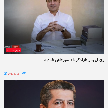
کوردستان
رێ ل بەر ئازادکرنا دەمیرتاش ڤەدبە
2026-08-08