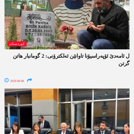
کوردستان
ل ئامەدێ ئۆپەراسیۆنا تاوانێن ئەلکترۆنی: 2 گومانبار ھاتن
گرتن
2026-08-08