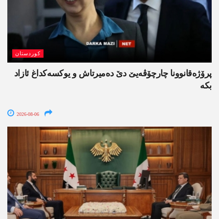
کوردستان
پرۆژەقانوونا چارچۆڤەیێ دێ دەمیرتاش و یوکسەکداغ ئازاد
بکە
2026-08-06