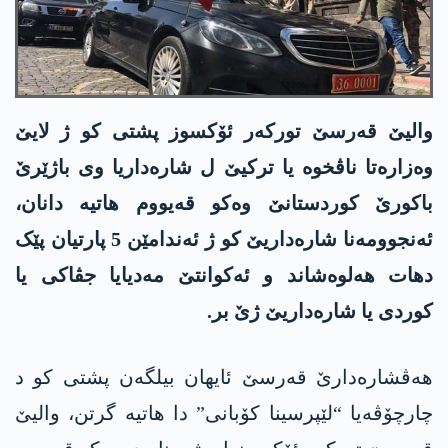
والیێ قەرسێ تورکەر ئۆکسوز پشتی کو ژ لایێ
وەزارەتا ناڤخوە یا ترکیێ ل شارەداریا وی باژێرێ
باکورێ کوردستانێ وەکو قەیووم ھاتیە دانان،
ئەنجوومەنا شارەداریێ کو ژ ئەندامێن 5 پارتیان پێک
دهات هەلوەشاند و ئەکوانتێ مەدیایا جڤاکی یا
کوردی یا شارەداریێ ژێ بر.
ھەڤشارەدارێ قەرسێ ئایھان بیلگەن پشتی کو د
چارچۆڤەیا “لێپرسینا کۆبانی” دا ھاتیە گرتن، والیێ