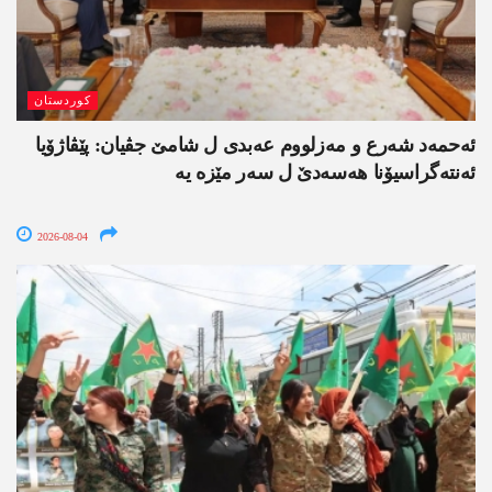
کوردستان
ئەحمەد شەرع و مەزلووم عەبدی ل شامێ جڤیان: پێڤاژۆیا
ئەنتەگراسیۆنا ھەسەدێ ل سەر مێزە یە
2026-08-04