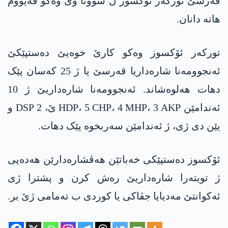
قەرسێ تورکەر ئۆکسوز ل شوونا وی وەکو قەیووم
ھاتە دانان.
تورکەر ئۆکسوز وەکو کارێ خوەیێ دەستپێکێ
ئەنجوومەنا شارەداریا قەرسێ یا ژ 25 کەسان پێک
دھات ھەلوەشاند. ئەنجوومەنا شارەداریێ ژ 10
ئەندامێن HDP، 5 CHP، 4 MHP، 3 AKP ێ، 2 DSP و
یێن دی ژی، ژ ئەندامێن سەربخوە پێک دھات.
ئۆکسوز دەستپێکی خەباتێن هەڤشارەدارێن هەدەپی
ژ تویتەرا شارەداریێ رەش کرن و پشترا ژی
ئەکوانتێ مەدیایا جڤاکی یا کوردی ب تەمامی ژێ بر.