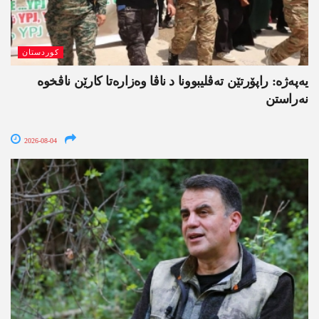
کوردستان
یەپەژە: راپۆرتێن تەڤلیبوونا د ناڤا وەزارەتا کارێن ناڤخوە
نەراستن
2026-08-04