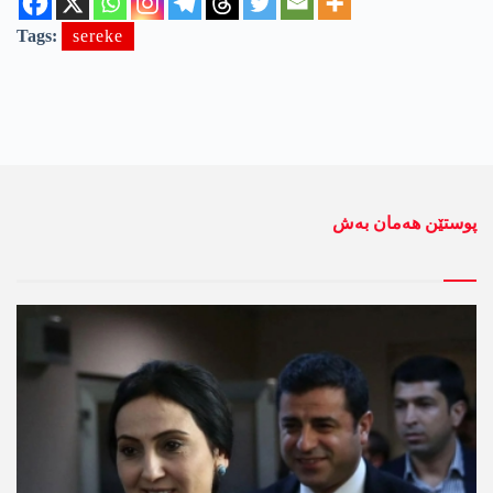
Tags:
sereke
پوستێن ھەمان بەش