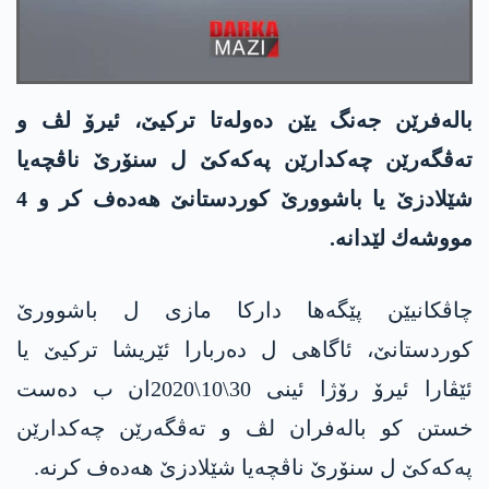
باله‌فرێن جه‌نگ یێن ده‌وله‌تا تركیێ، ئیرۆ لڤ و
ته‌ڤگه‌رێن چه‌كدارێن په‌كه‌كێ ل سنۆرێ ناڤچه‌یا
شێلادزێ یا باشوورێ كوردستانێ هه‌ده‌ف كر و 4
مووشه‌ك لێدانه‌.
چاڤكانیێن پێگه‌ها داركا مازی ل باشوورێ
كوردستانێ، ئاگاهی ل ده‌ربارا ئێریشا تركیێ یا
ئێڤارا ئیرۆ رۆژا ئینی 30\10\2020ان ب ده‌ست
خستن كو باله‌فران لڤ و ته‌ڤگه‌رێن چه‌كدارێن
په‌كه‌كێ ل سنۆرێ ناڤچه‌یا شێلادزێ هه‌ده‌ف كرنه‌.