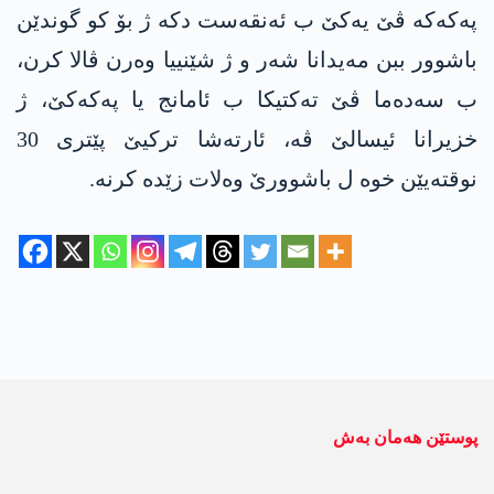
په‌كه‌كه‌ ڤێ یه‌كێ ب ئه‌نقه‌ست دكه‌ ژ بۆ كو گوندێن
باشوور ببن مه‌یدانا شه‌ر و ژ شێنییا وه‌رن ڤالا كرن،
ب سه‌ده‌ما ڤێ ته‌كتیكا ب ئامانج یا په‌كه‌كێ، ژ
خزیرانا ئیسالێ ڤه‌، ئارته‌شا تركیێ پێتری 30
نوقته‌یێن خوه‌ ل باشوورێ وه‌لات زێده‌ كرنه‌.
پوستێن ھەمان بەش