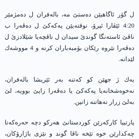
ل گۆر ئاگاهیێن ده‌ستێ مه‌، باله‌فران ل ده‌مژمێر
4:20 ئێڤارا ئیرۆ، نوقته‌یێن په‌كه‌كێ ل ده‌ڤه‌را ب
ناڤێ ئاسته‌نگا گوندێ سیدان ل ناڤچه‌یا شێلادزێ ل
ده‌ڤه‌را نێروه‌ رێكان بۆمبه‌باران كرنه‌ و 4 مووشه‌ك
لێدانه‌.
یه‌ك ژ جهێن كو كه‌تنه‌ به‌ر ئێریشا باله‌فران،
نه‌خوه‌شخانه‌یا په‌كه‌كێ یا ده‌ڤه‌را زاپێ بوویه‌، لێ
به‌لێ زرار نه‌هاتنه‌ زانین.
پارتییا كاركه‌رێن كوردستانێ هه‌ركو دچه‌ حه‌ره‌كه‌تا
چه‌كدارێن خوه‌ تێخه‌ ناڤا گوند و نێزی باژارۆكان،