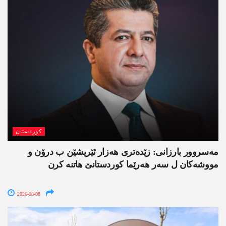
کوردستان
مەسروور بارزانی: زێدەتری ھەزار ئێریشێن ب درۆن و
مووشەکان ل سەر ھەرێما کوردستانێ ھاتنە کرن
2026-08-08