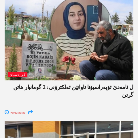
کوردستان
ل ئامەدێ ئۆپەراسیۆنا تاوانێن ئەلکترۆنی: 2 گومانبار ھاتن
گرتن
2026-08-08