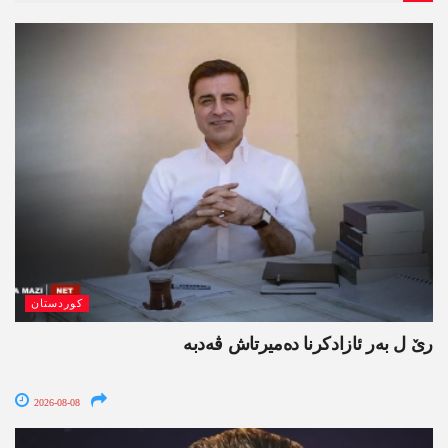
کوردستان
رێ ل بەر ئازادکرنا دەمیرتاش ڤەدبە
2026-08-08