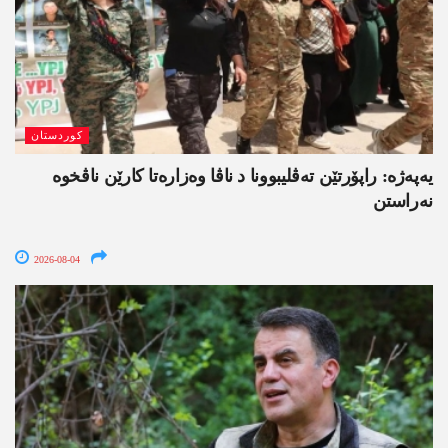
کوردستان
یەپەژە: راپۆرتێن تەڤلیبوونا د ناڤا وەزارەتا کارێن ناڤخوە
نەراستن
2026-08-04