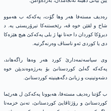
یێن بیانی دهێنە ئەنجامدان، بەردەوامن.
رەدیف مستەفا ھەر وھا گۆت، پەکەکە ب ھەموو
شاخ و لقێن خوە ڤە، رێخستنەکا تیرۆریستی یە. د
دیرۆکا کوردان دا حەتا نھا ژ بلی پەکەکێ هیچ ھێزەکا
دی یا کوردی ئەو ناسناڤ وەرنەگرتیە.
وی سیاسەتمەدارێ کورد هەر وەها راگەهاند،
پەکەکە گەلێ کوردستانێ بۆ بەرژەوەندیێن خوە
دشەوتینیت و زیانێ دگەھینیتە کوردستانێ.
ب گۆتنا رەدیف مستەفا، ھەبوونا پەکەکێ ل ھەرێما
کوردستانێ و رۆژئاڤایێ کوردستانێ، تەنێ خزمەتا