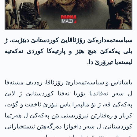
سیاسەتمەدارەکێ رۆژئاڤایێ کوردستانێ دبێژیت، ژ
بلی پەکەکێ هیچ ھێز و پارتیەکا کوردی نەکەتیە
لیستەیا تیرۆرێ دا.
یاساناس و سیاسەتمەدارێ رۆژئاڤا، رەدیف مستەفا
ل سەر تەقاندنا بۆریا نەفتا کوردستانێ ژ لایێ
پەکەکێ ڤە، ژ بۆ مالپەرا باس نیۆزێ ئاخفت و گۆت،
کریار و رەفتارێن تیرۆریستی یێن پەکەکێ ل ھەرێما
کوردستانێ، ل سەر داخوازا دەزگەھێن ئیستخباراتی