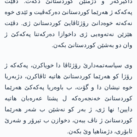
داگیرکەر و دژمنێن کوردستانێ دکەت. دڤێت
پەکەکە ژ ھەرێما کوردستانێ دەرکەڤیت و ئێدی خوە
نەکەتە خوەدانێ رۆژئاڤایێ کوردستانێ ژی. دڤێت
ھێزێن نەتەوەیی ژی داخوازا دەرکەتنا پەکەکێ ژ
وان دو بەشێن کوردستانێ بکەن.
وی سیاسەتمەدارێ رۆژئاڤا دا خویاکرن، پەکەکە ژ
رۆژا کو ھەرێما کوردستانێ ھاتیە ئاڤاکرن، دژبەریا
خوە نیشان دا و گۆت، ب باوەریا پەکەکێ ھەرێما
کوردستانێ خەنجەرەکە ل پشتا عەرەبان ھاتیە
دایین! نھا ژی، ژ بەر کو نەشێن ب شەر ھەرێما
کوردستانێ ژ ناڤ ببەن، دخوازن ب تیرۆر و شەرێ
ئابۆری، دژمناھیا وێ بکەن.