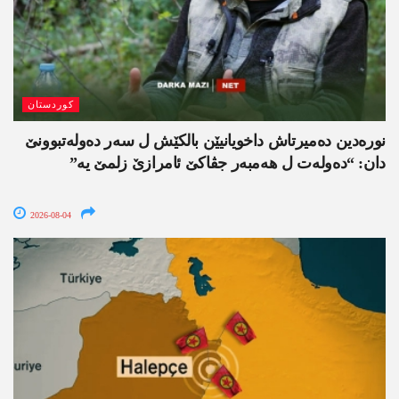
کوردستان
نورەدین دەمیرتاش داخویانیێن بالکێش ل سەر دەولەتبوونێ
دان: “دەولەت ل ھەمبەر جڤاکێ ئامرازێ زلمێ یە”
2026-08-04