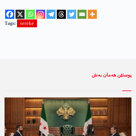
Tags:
sereke
پوستێن ھەمان بەش