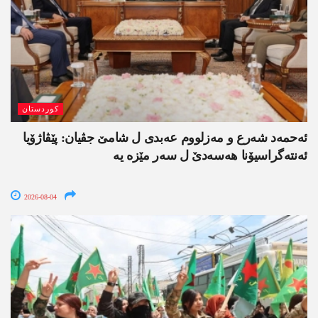
کوردستان
ئەحمەد شەرع و مەزلووم عەبدی ل شامێ جڤیان: پێڤاژۆیا
ئەنتەگراسیۆنا ھەسەدێ ل سەر مێزە یە
2026-08-04