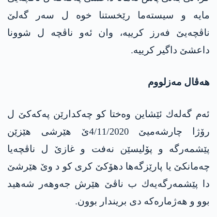
مایه‌ و سیسته‌ما رێخستنا خوه‌ ل سه‌ر گه‌لێ
ناڤچه‌یێ فه‌رز كرییه‌، وان ئه‌و ناڤچه‌ ل شوونا
داعشێ داگیر كرییه‌.
هه‌ڤال مه‌زلووم
ئه‌م گه‌له‌ك ئێشاین وه‌ختا كو چه‌كدارێن په‌كه‌كێ ل
رۆژا چارشه‌میێ 4/11/2020ێ هێرشی هێزێن
پێشمه‌رگه‌ و پۆلیسێن نه‌فت و غازێ ل ناڤچه‌یا
چه‌مانكێ یا پارێزگه‌ها دهۆكێ كری كو د وێ هێرشێ
دا پێشمه‌رگه‌یه‌ك ب ناڤێ هێرش جه‌وهه‌ر شه‌هید
بوو و هه‌ژماره‌كه‌ دی بریندار بوون.