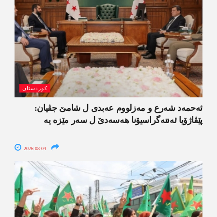
کوردستان
ئەحمەد شەرع و مەزلووم عەبدی ل شامێ جڤیان:
پێڤاژۆیا ئەنتەگراسیۆنا ھەسەدێ ل سەر مێزە یە
2026-08-04