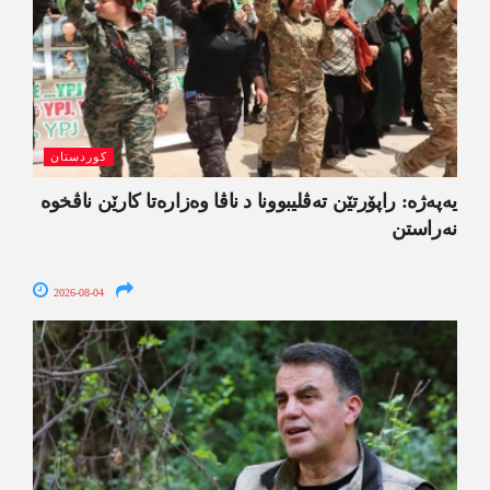
کوردستان
یەپەژە: راپۆرتێن تەڤلیبوونا د ناڤا وەزارەتا کارێن ناڤخوە
نەراستن
2026-08-04