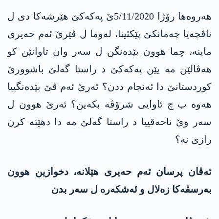
هه‌روه‌ها رۆژا 5/11/2020ێ په‌كه‌كێ هێرشه‌كا دی ل
ناڤچه‌یا چه‌مانكێ پێكئینا، له‌وما ل ڤێرێ ئه‌م حه‌یری
ماینه‌، چما هوون بێده‌نگن ل سه‌ر وان تاوانێن كو
هه‌ڤالێن مه‌ یێن په‌كه‌كێ د راستا گه‌لێ باشوورێ
كوردستانێ دا ئه‌نجام ددن؟ ئه‌رێ ئه‌م ڤێ بێده‌نگییا
هه‌وه‌ ب چ ئاوایی شرۆڤه‌ بكه‌ین؟ ئه‌رێ هوون ل
سه‌ر وێ ناحه‌قییا د راستا گه‌لێ مه‌ دا دهێته‌ كرن
رازی نه‌؟
ئه‌ڤان پرسان ئه‌م حه‌یری هێلانه‌، دخوازین هوون
به‌رسڤه‌كا زه‌لال و ئه‌شكه‌ره‌ ل سه‌ر بدن