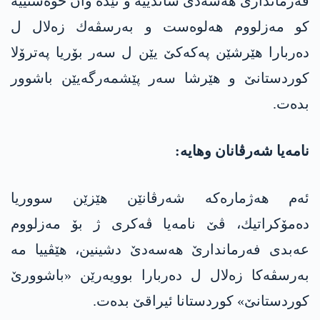
فه‌رماندارێ هه‌سه‌دێ شاندییه‌ و تێده‌ وان خوه‌ستییه‌
كو مه‌زلووم هه‌لوه‌ست و به‌رسڤه‌ك زه‌لال ل
ده‌ربارا هێرشێن په‌كه‌كێ یێن ل سه‌ر بۆریا په‌ترۆلا
كوردستانێ و هێرشا سه‌ر پێشمه‌رگه‌یێن باشوور
بده‌ت.
نامه‌یا شه‌رڤانان وهایه‌:
ئه‌م هه‌ژماره‌كه‌ شه‌رڤانێن هێزێن سووریا
ده‌مۆكراتیك، ڤێ نامه‌یا ڤه‌كری ژ بۆ مه‌زلووم
عه‌بدی فه‌رماندارێ هه‌سه‌دێ دشینین، هێڤییا مه‌
به‌رسڤه‌كا زه‌لال ل ده‌ربارا بوویه‌رێن «باشوورێ
كوردستانێ» كوردستانا ئیراقێ بده‌ت.