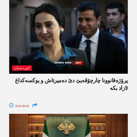
کوردستان
پرۆژەقانوونا چارچۆڤەیێ دێ دەمیرتاش و یوکسەکداغ
ئازاد بکە
2026-08-06