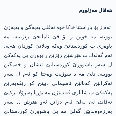
هه‌ڤال مه‌زلووم
ئه‌م ژ بۆ پاراستنا خاكا خوه‌ ته‌ڤلی یه‌په‌گێ و یه‌په‌ژێ
بوونه‌، مه‌ خوین ژ بۆ ڤێ ئامانجێ رێژتییه‌، مه‌
باوه‌ری ب كوردستانێ وه‌كه‌ وه‌لاتێ كوردان هه‌یه‌،
ئه‌م گه‌له‌ك ب هێرشێن رۆژێن رابووری یێ په‌كه‌كێ
ل سه‌ر باشوورێ كوردستانێ ئێشان و خه‌مگین
بووینه‌، دلێ مه‌ د سوژیت وه‌ختا كو ئه‌م ل سه‌ر
ئه‌كرانێن كه‌نالێن ئاسیمانی دبینن كو رێڤه‌به‌رێن
په‌كه‌كێ ب شانازی ڤه‌ دبێژن مه‌ بۆریا په‌ترۆلا تركیێ
ته‌قاند، لێ به‌لێ ئه‌م دزانن ئه‌و هێرش ل سه‌ر
به‌رژه‌وه‌ندیێن گه‌لێ مه‌ یێ باشوورێ كوردستانێ