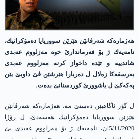
هه‌ژماره‌كه‌ شه‌رڤانێن هێزێن سووریایا ده‌مۆكراتیك،
نامه‌یه‌ك ژ بۆ فه‌رماندارێ خوه‌ مه‌زلووم عه‌بدی
شاندییه‌ و تێده‌ داخواز كرنه‌ مه‌زلووم عه‌بدی
به‌رسڤه‌كا زه‌لال ل ده‌ربارا هێرشێن ڤێ داویێ یێن
په‌كه‌كێ ل باشوورێ كوردستانێ بده‌ت.
ل گۆر ئاگاهیێن ده‌ستێ مه‌، هه‌ژماره‌كه‌ شه‌رڤانێن
هێزێن سووریایا ده‌مۆكراتیك هه‌سه‌دێ، ل رۆژا
5/11/2020ان، نامه‌یه‌ك ژ بۆ مه‌زلووم عه‌بدی یێ