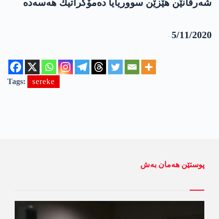
شه‌رڤانێن هێزێن سووریایا ده‌مۆكراتیك هه‌سه‌ده‌
5/11/2020
Tags:
sereke
پوستێن ھەمان بەش