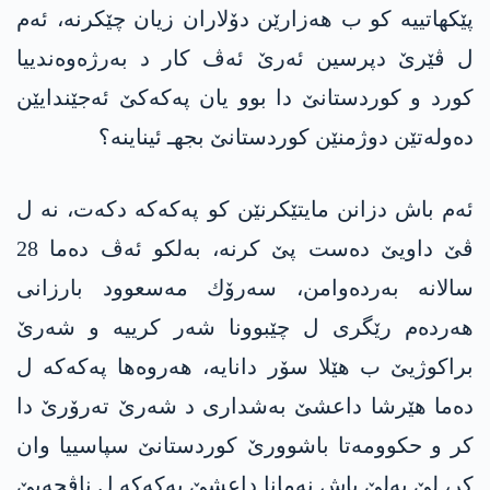
پێكهاتییه‌ كو ب هه‌زارێن دۆلاران زیان چێكرنه‌، ئه‌م
ل ڤێرێ دپرسین ئه‌رێ ئه‌ڤ كار د به‌رژه‌وه‌ندییا
كورد و كوردستانێ دا بوو یان په‌كه‌كێ ئه‌جێندایێن
ده‌وله‌تێن دوژمنێن كوردستانێ بجهـ ئیناینه‌؟
ئه‌م باش دزانن مایتێكرنێن كو په‌كه‌كه‌ دكه‌ت، نه‌ ل
ڤێ داویێ ده‌ست پێ كرنه‌، به‌لكو ئه‌ڤ ده‌ما 28
سالانه‌ به‌رده‌وامن، سه‌رۆك مه‌سعوود بارزانی
هه‌رده‌م رێگری ل چێبوونا شه‌ر كرییه‌ و شه‌رێ
براكوژیێ ب هێلا سۆر دانایه‌، هه‌روه‌ها په‌كه‌كه‌ ل
ده‌ما هێرشا داعشێ به‌شداری د شه‌رێ ته‌رۆرێ دا
كر و حكوومه‌تا باشوورێ كوردستانێ سپاسییا وان
كر، لێ به‌لێ پاش نه‌مانا داعشێ په‌كه‌كه‌ ل ناڤچه‌یێ