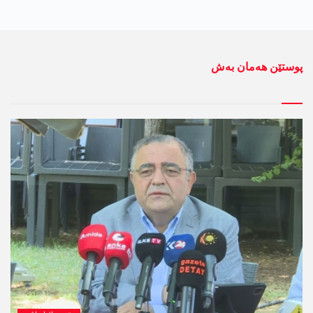
پوستێن ھەمان بەش