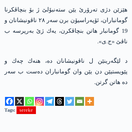
هێزێن دژی تەرۆرێ یێن ستەنبۆلێ ژ بۆ بنچاڤكرنا
گومانباران، ئۆپەراسیۆن برن سەر ٢٨ ناڤونیشانان و
19 گومانبار ھاتن بنچاڤکرن، یه‌ك ژێ به‌رپرسه‌ ب
ناڤێ «ج.ی».
د لێگەرینێن ل ناڤونیشانان ده‌، هنه‌ك چه‌ك و
پێویستیێن دن یێن وان گومانباران ده‌ست ب سه‌ر
ده‌ هاتن گرتن.
Tags:
sereke