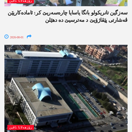
رۆژھەلاتا ناڤین
سەزگین تانریکولو بانگا یاسایا چارەسەریێ کر: ئامادەکاریێن
ڤەشارتی پێڤاژۆیێ د مەترسیێ دە دھێلن
2026-08-01
رۆژھەلاتا ناڤین