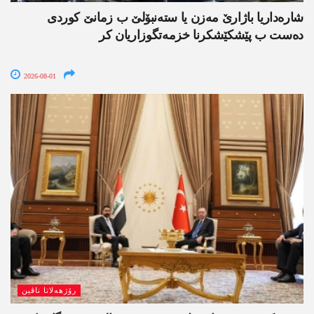
شارەداریا باژارێ مەزن یا ستەنبۆلێ ب زمانێ کوردی
دەست ب پێشکێشکرنا خزمەتگوزاریان کر
2026-08-01
رۆژھەلاتا ناڤین