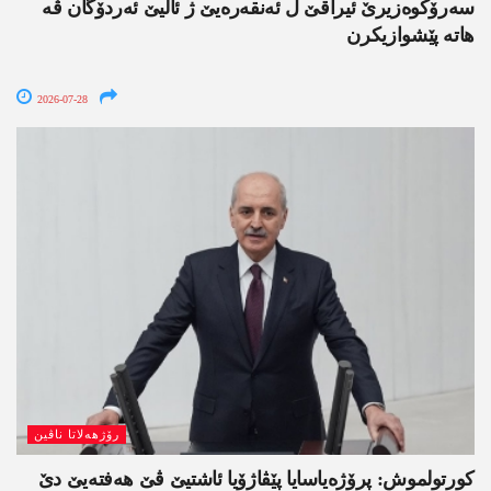
سەرۆکوەزیرێ ئیراقێ ل ئەنقەرەیێ ژ ئالیێ ئەردۆگان ڤە
ھاتە پێشوازیکرن
2026-07-28
رۆژھەلاتا ناڤین
کورتولموش: پرۆژەیاسایا پێڤاژۆیا ئاشتیێ ڤێ ھەفتەیێ دێ