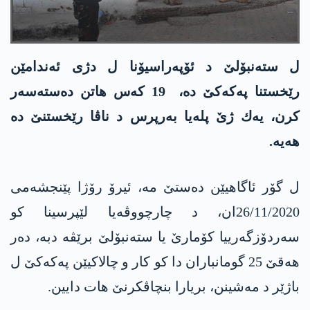
ل ستەنبۆلێ د ئۆپەراسیۆنا ل دژی ئه‌ندامێن
رێخستنا په‌كه‌كێ ده‌، 19 كه‌س هاتن ده‌سته‌سه‌ر
كرن، یه‌ك ژێ پله‌یا به‌رپرس د ناڤا رێخستنێ ده‌
هه‌یه‌.
ل گۆر ئاگاهیێن ده‌ستێ مه‌، ئیرۆ رۆژا پێنجشه‌می
26/11/2020ان، د چارچووڤەیا لێپرسینا كو
سەردۆزگەرییا کۆمارێ یا ستەنبۆلێ برێڤه‌ دبە، دەر
ھەقێ 25 گومانباران دا كو كار و چالاكیێن په‌كه‌كێ ل
باژێر د مه‌شینن، بریارا بنچاڤکرنێ ھات دایین.