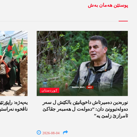
پوستێن ھەمان بەش
کوردستان
نورەدین دەمیرتاش داخویانیێن بالکێش ل سەر
یەپەژە: راپۆرتێن
دەولەتبوونێ دان: “دەولەت ل ھەمبەر جڤاکێ
ناڤخوە نەراست
ئامرازێ زلمێ یە”
2026-08-04