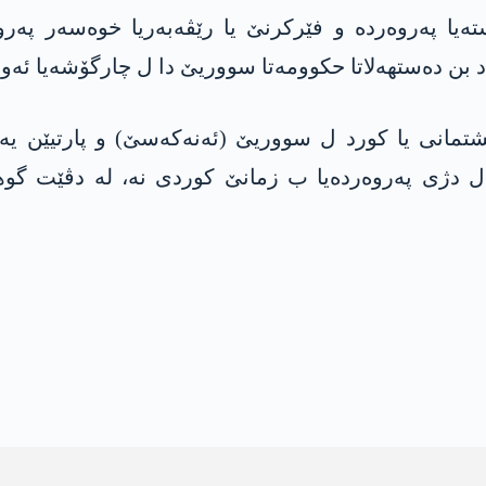
خستنێ یە، ژ سالا 2015ێ ڤە دەستەیا پەروەردە و فێرکرنێ یا رێڤەبە
 د بن دەستهەلاتا حکوومەتا سووریێ دا ل چارگۆشەیا ئەو
شتمانی یا کورد ل سووریێ (ئەنەکەسێ) و پارتیێن یەک
 دژی پەروەردەیا ب زمانێ کوردی نە، لە دڤێت گوھە