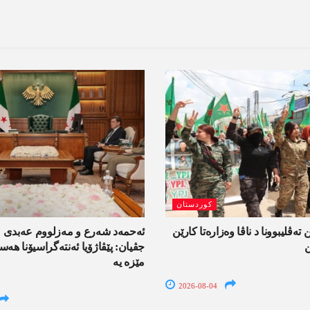
کوردستان
 تەڤلیبوونا د ناڤا وەزارەتا کارێن
ئەحمەد شەرع و مەزلووم عەبدی 
ن
جڤیان: پێڤاژۆیا ئەنتەگراسیۆنا ھ
مێزە یە
2026-08-04