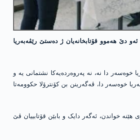
ەو دێ هەموو قۆتابخانەیان ژ دەستێ رێڤەبەریا
ا خوەسەر دا نە، نە پەروەردەیەکا نشتمانی یە و
یا خوەسەر دا، ڤەگەرینن بن کۆنترۆلا حکوومەتا
هێنە خواندن، ئەگەر دایک و بابێن قۆتابییان ڤێ