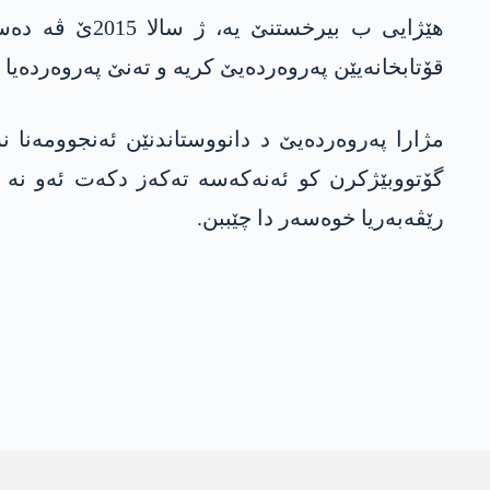
ھێژایی ب بیر
قۆتابخانەیێن پەروەردەیێ کریە و تەنێ پەروەردەیا
مژارا پەروەردەیێ د دانووستاندنێن ئەنجوومەنا ن
گۆتووبێژکرن کو ئەنەکەسە تەکەز دکەت ئەو نە ل
رێڤەبەریا خوەسەر دا چێببن.