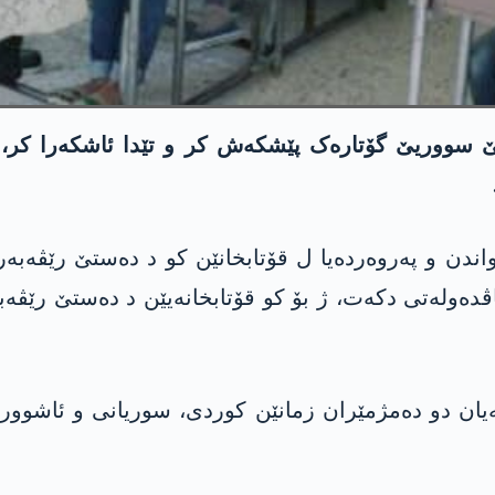
ێ سووریێ گۆتارەک پێشکەش کر و تێدا ئاشکەرا کر، ئ
اندن و پەروەردەیا ل قۆتابخانێن کو د دەستێ رێڤەبەری
ەولەتی دکەت، ژ بۆ کو قۆتابخانەیێن د دەستێ رێڤەبەر
یان دو دەمژمێران زمانێن کوردی، سوریانی و ئاشووری 