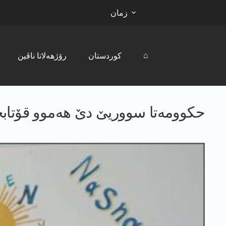
زمان
⌂
کوردستان
رۆژھەلاتا ناڤین
حکوومەتا سووریێ دێ ھەموو قۆتابخان