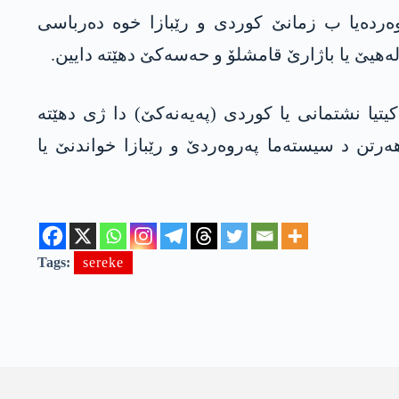
ریا خوەسەر پەروەردەیا ب زمانێ کوردی و رێبازا خوە دەرباسی
لەھیێ یا باژارێ قامشلۆ و حەسەکێ دهێتە دایین.
یتیا نشتمانی یا کوردی (پەیەنەکێ) دا ژی دهێتە
رتن د سیستەما پەروەردێ و رێبازا خواندنێ یا
Tags:
sereke