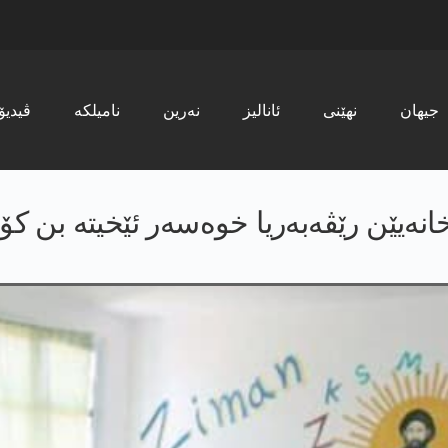
جیھان
نھێنی
ئانالیز
نەرین
نامیلکە
ڤیدیۆ
ەیێن رێڤەبەریا خوەسەر ئێخیتە بن کۆن