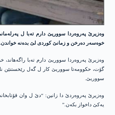
وەزیرێ پەروەردا سووریێ دارم تەبا ل پەرلەمان
خوەسەر دەرخن و زمانێ کوردی لێ بدەنە خواندن.
وەزیرێ پەروەردا سووریێ دارم تەبا راگەھاند، خو
گۆت، حکوومەتا سووریێ کار ل گەل رێخستنێن ناڤد
سووریێ.
وەزیرێ پەروەردێ دا زانین: “دێ ل وان قۆتابخانە
یەکێ داخواز بکەن.”