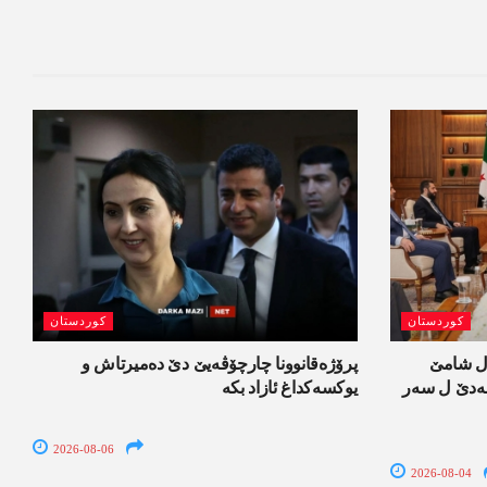
کوردستان
کوردستان
ل شامێ
پرۆژەقانوونا چارچۆڤەیێ دێ دەمیرتاش و
ەسەدێ ل سەر
یوکسەکداغ ئازاد بکە
2026-08-06
2026-08-04