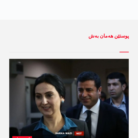
پوستێن ھەمان بەش