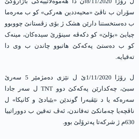
ل رۆژا 8/11/2020ان دا هەموەلاتییەکی باژارۆکێ
سۆران ب ناڤێ «محیه‌ددین هەرکی» کو ب مەرەما
ب دەستخستنا دارێن هشک ژ بۆی زڤستانێ چووبوو
چیایێ «بۆلێ» کو دکەڤە سینۆرێ سیدەکان، مینەک
کو ب دەستێ پەکەکێ هاتبوو چاندن ب وی دا
تەقیایە.
ل رۆژا 1/11/2020ێ ل نێزی ده‌مژمێر 5 سه‌رێ
سبێ، چه‌كدارێن په‌كه‌كێ دوو TNT ل سه‌ر جادا
سه‌ره‌كه‌ یا د نێڤبه‌را گوندێن «بێبادێ و كانیكا» ل
ناڤچه‌یا چه‌مانكێ ته‌قاندن، ئه‌ڤ ته‌قین ب دووراتییا
630م ژ شركه‌تا په‌ترۆلێ بوو.