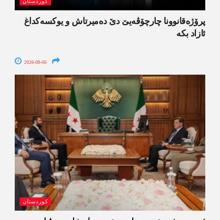
کوردستان
پرۆژەقانوونا چارچۆڤەیێ دێ دەمیرتاش و یوکسەکداغ
ئازاد بکە
2026-08-06
کوردستان