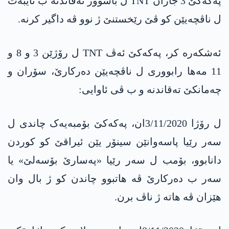
په‌كه‌كێ 3 جاران TNT ل باشوور ته‌قاندنه‌ ب تایبه‌ت
ل ناڤچه‌یێن كو ڤێ رێخستنێ ژ نوو ڤه‌ داگیر كرنه‌.
ئه‌شكه‌ره‌ كر، په‌كه‌كێ ئه‌ڤ TNT ل رۆژێن 3 و 8 و
11 مه‌ها رابووری ل ناڤچه‌یێن ده‌ركارێ، سۆران و
چه‌مانكێ ته‌قاندنه‌ و ب ڤی ئاوایی:
ل رۆژا 3/11/2020ان، پەکەکێ بۆمبەیەک چاندی ل
سەر رێیا پاسەوانێن سینۆر یێن ئیراقێ کو کوردن
دانابوو، بۆمب ل سەر رێیا «پەسارێ بۆسەلێ» یا
سەر ب دەرکارێ ڤە هاتبوو چاندن کو ژ بال وان
هێزان ڤە هاتە ژ ناڤ برن.