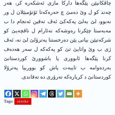
چاڤكانیێن پێگه‌ها داركا مازی ئه‌شكه‌ره‌ كر، هه‌ر
چه‌ند كو ل وێ ده‌مێ چ حه‌ره‌كه‌تا ئۆتۆمبێلان ل ور
نه‌بوو، لێ به‌لێ په‌كه‌كێ ئه‌ڤ ته‌قین ئه‌نجام دا ب
مه‌به‌ستا چێكرنا ره‌وشه‌كه‌ نه‌ئارام ل ناڤچه‌یێ كو
شركه‌تیێن بیانی یێن ده‌رخستنا په‌ترۆلێ لێ نه‌، ئه‌ڤ
ژی ب وێ واتایێ تێ كو په‌كه‌كه‌ ل سه‌ر هه‌ده‌ف
كرنا پێگه‌ها ئابووری یا باشوورێ كوردستانێ
به‌رده‌وامه‌ ب تایبه‌ت پاش كو بوورییا په‌ترۆلا
كوردستانێ د كریاره‌كه‌ ته‌رۆری ده‌ ته‌قاندی.
Tags:
sereke