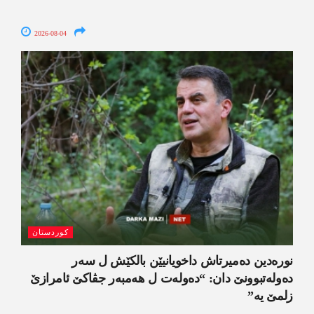
2026-08-04
کوردستان
نورەدین دەمیرتاش داخویانیێن بالکێش ل سەر
دەولەتبوونێ دان: “دەولەت ل ھەمبەر جڤاکێ ئامرازێ
زلمێ یە”