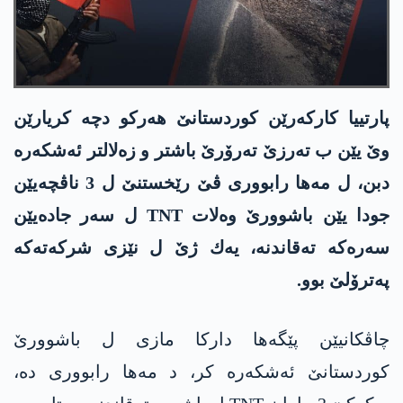
پارتییا كاركه‌رێن كوردستانێ هه‌ركو دچه‌ كریارێن
وێ یێن ب ته‌رزێ ته‌رۆرێ باشتر و زه‌لالتر ئه‌شكه‌ره‌
دبن، ل مه‌ها رابووری ڤێ رێخستنێ ل 3 ناڤچه‌یێن
جودا یێن باشوورێ وه‌لات TNT ل سه‌ر جاده‌یێن
سه‌ره‌كه‌ ته‌قاندنه‌، یه‌ك ژێ ل نێزی شركه‌ته‌كه‌
په‌ترۆلێ بوو.
چاڤكانیێن پێگه‌ها داركا مازی ل باشوورێ
كوردستانێ ئه‌شكه‌ره‌ كر، د مه‌ها رابووری ده‌،