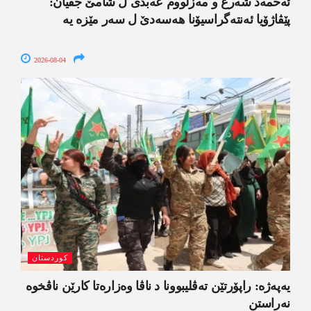
ئەحمەد شەرع و مەزلووم عەبدی ل شامێ جڤیان:
پێڤاژۆیا ئەنتەگراسیۆنا ھەسەدێ ل سەر مێزە یە
2026-08-04
کوردستان
یەپەژە: راپۆرتێن تەڤلیبوونا د ناڤا وەزارەتا کارێن ناڤخوە
نەراستن