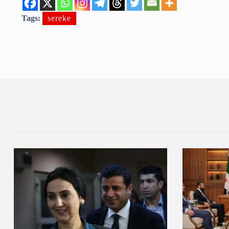
Tags:
sereke