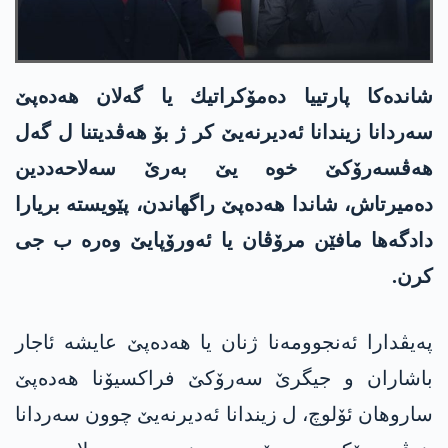
شاندەکا پارتییا ده‌مۆكراتیك یا گه‌لان هه‌ده‌پێ
سه‌ردانا زیندانا ئه‌دیرنه‌یێ كر ژ بۆ هه‌ڤدیتنا ل گه‌ل
هه‌ڤسه‌رۆكێ خوه‌ یێ به‌رێ سه‌لاحه‌ددین
ده‌میرتاش، شاندا هه‌ده‌پێ راگهاندن، پێویسته‌ بریارا
دادگه‌ها مافێن مرۆڤان یا ئه‌ورۆپایێ وه‌ره‌ ب جی
كرن.
پەیڤدارا ئه‌نجوومه‌نا ژنان یا هه‌ده‌پێ عایشه‌ ئاجار
باشاران و جیگرێ سەرۆکێ فراکسیۆنا هه‌ده‌پێ
ساروھان ئۆلوچ، ل زیندانا ئەدیرنەیێ چوون سەردانا