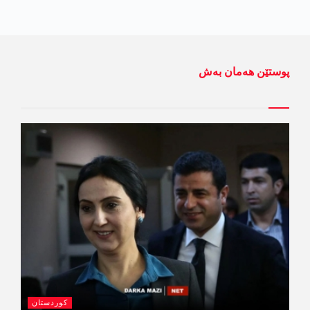
پوستێن ھەمان بەش
کوردستان