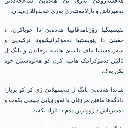
ھەڤسەرۆکێ بەرێ یێ هه‌ده‌پێ سه‌لاحه‌ددین
دەمیرتاش و پارلامەنتەرێ بەرێ عه‌بدوللا زەیدان.
نڤیسینگھا رۆژنامەڤانییا هه‌ده‌پێ دا خویاکرن، د
جڤینێ دا پێویستییا دەمۆکراتیکبوونا ترکیەیێ و
سەردەستییا ماف ناسیێ ھاتییە نرخاندن و بانگ ل
ئالیێن دەمۆکراتیک ھاتییە کرن کو ھەلوەستێن خوە
بکن یەک.
شاندا هه‌ده‌پێ بانگ ل دەستھلاتێ ژی كر کو بریارا
دادگەھا مافێن مرۆڤان یا ئەورۆپایێ جیبجی بکەت و
دەمیرتاش د زووترین دەم دا ئازاد بكه‌ت.