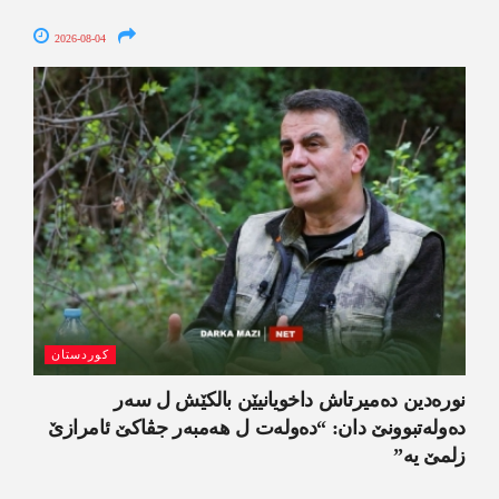
2026-08-04
کوردستان
نورەدین دەمیرتاش داخویانیێن بالکێش ل سەر
دەولەتبوونێ دان: “دەولەت ل ھەمبەر جڤاکێ ئامرازێ
زلمێ یە”