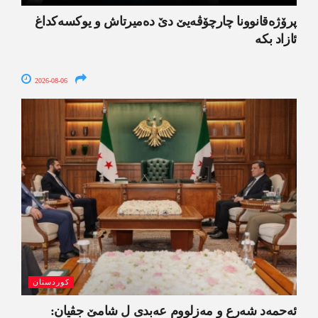
پرۆژەقانوونا چارچۆڤەیێ دێ دەمیرتاش و یوکسەکداغ
ئازاد بکە
2026-08-06
کوردستان
ئەحمەد شەرع و مەزلووم عەبدی ل شامێ جڤیان: