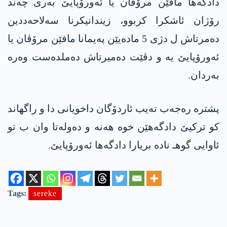
دادگەھا مافێن مرۆڤان یا ئەورۆپایێ بەری چەند
رۆژان ئاشكرا کربوو، زیندانیکرنا سه‌لاحه‌ددین
دەمرتاش ل دژی 5 مادەیێن پەیمانا مافێن مرۆڤان یا
ئەورۆپایێ یە و دڤێت دەمیرتاش دەملدەست وەرە
بەردان.
پشتره‌ ره‌جه‌ب ته‌یب ئاردۆگان داخویانی دا و راگهاند
كو تركیێ دادگه‌هێن خوه‌ هه‌نه‌ و ده‌وله‌تا وان ب تو
ئاوایی گوهـ ناده‌ بریارا دادگه‌ها ئه‌ورۆپایێ.
Tags:
sereke