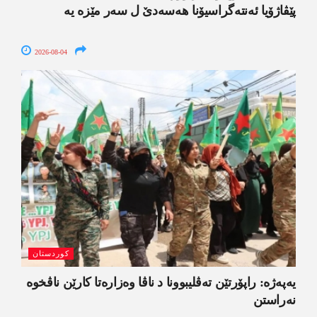
پێڤاژۆیا ئەنتەگراسیۆنا ھەسەدێ ل سەر مێزە یە
2026-08-04
کوردستان
یەپەژە: راپۆرتێن تەڤلیبوونا د ناڤا وەزارەتا کارێن ناڤخوە
نەراستن