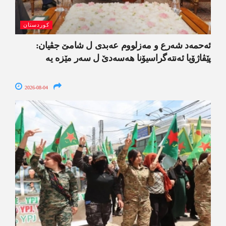
کوردستان
ئەحمەد شەرع و مەزلووم عەبدی ل شامێ جڤیان:
پێڤاژۆیا ئەنتەگراسیۆنا ھەسەدێ ل سەر مێزە یە
2026-08-04