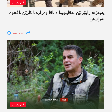
کوردستان
یەپەژە: راپۆرتێن تەڤلیبوونا د ناڤا وەزارەتا کارێن ناڤخوە
نەراستن
2026-08-04
کوردستان