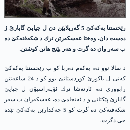
رێخستنا په‌كه‌كێ 5 گه‌ریلایێن دن ل چیایێ گابارێ ژ
ده‌ست دان، وه‌ختا عه‌سكه‌رێن ترك د شكه‌فته‌كێ ده‌
ب سه‌ر وان ده‌ گرت و هه‌ر پێنج هاتن كوشتن.
د سالا نوو ده‌، یه‌كه‌م ده‌ربا كو ب رێخستنا په‌كه‌كێ
كه‌تی ل باكورێ كوردستانێ بوو كو د 24 ساعه‌تێن
رابووری ده‌، ئارته‌شا ترك ئۆپه‌راسیۆن ل چیایێ
گابارێ پێكئانی و د ئه‌نجامێ ده‌، عه‌سكه‌ران ب سه‌ر
شكه‌فته‌كێ ده‌ گرت كو 5 چه‌كدارێن په‌كه‌كێ تێده‌
جی دگرت.