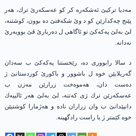
مه‌دیا تركیێ ئه‌شكه‌ره‌ كر كو عه‌سكه‌رێ ترك، هه‌ر
پێنج چه‌كدارێن كو د وێ شكه‌فتێ ده‌ بوون، كوشتنه‌،
لێ به‌لێ په‌كه‌كێ تو ئاگاهی ل ده‌ربارێ ڤێ بوویه‌رێ
نه‌دانه‌.
د سالا رابووری ده‌، رێخستنا په‌كه‌كێ ب سه‌دان
گه‌ریلایێن خوه‌ ل باشوور و باكورێ كوردستانێ ژ
ده‌ست دان، هه‌موه‌خت زرارێن مه‌زن ب
عه‌سكه‌رێن ترك ژی كه‌تنه‌، لێ به‌لێ هه‌ر ئالییه‌ك
دانپێدانێ ب وان زراران ناده‌ و هه‌ژمارا كوشتیێن
خوه‌ كێمتر ژ یا راست رادگهینه‌.