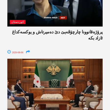
کوردستان
پرۆژەقانوونا چارچۆڤەیێ دێ دەمیرتاش و یوکسەکداغ
ئازاد بکە
2026-08-06