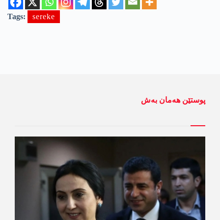
Tags:
sereke
پوستێن ھەمان بەش