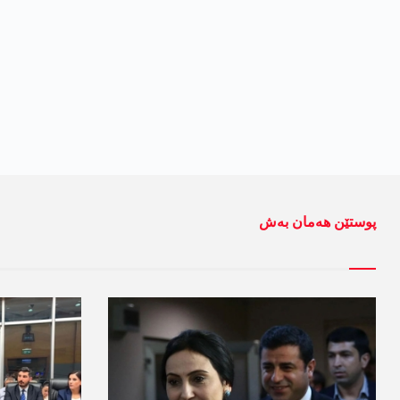
پوستێن ھەمان بەش