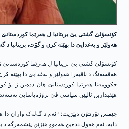
کۆنسۆلێ گشتی یێ بریتانیا ل ھەرێما کوردستانێ ج
ھەولێر و بەغدایێ دا بهێتە کرن و گۆت، بریتانیا د
ھەڤسەنگ د ناڤبەرا ھەولێر و بەغدایێ دا بهێتە ک
حکوومەتا ھەرێما کوردستانێ ھان ددەین ژ بۆ کو ر
ھێڤیدارین ئالیێن سیاسی ڤێ پرۆژەیاسایێ پەسەند 
جێمس تۆرنتۆن دبێژیت؛ “ئەم د گەلەک واران دا هە
دایە، ئەم ھەول ددەین ھەموو ھێزێن پێشمەرگە د بن