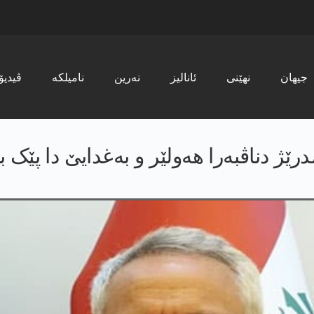
جیھان
نھێنی
ئانالیز
نەرین
نامیلکە
ڤیدیۆ
درێژ دناڤبەرا ھەولێر و بەغدایێ دا پێک 