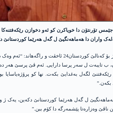
ێمس تۆرنتۆن دا خویاکرن کو ئەو دخوازن رێکەفتنەکا دە
 گەلەک واران دا هەماهەنگیێ ل گەل ھەرێما کوردستانێ 
کۆنسۆلێ گشتی یێ بریتانیا ل ھەرێما کوردستانێ ژ بۆ کەنا
رن، ب تایبەت ل سەر پرسا دارایی. ئەم ڤێ پرسێ ھەر 
ێکەفتنێ لگەل بەغدایێ بکەت. نھا کو پرۆژەیاسایا بو
بکەن.”
ماهەنگیێ ل گەل ھەرێما کوردستانێ دکەین، یەک ژ وان
 ناڤێ وەزارەتا پێشمەرگە دا کۆم ببن.”