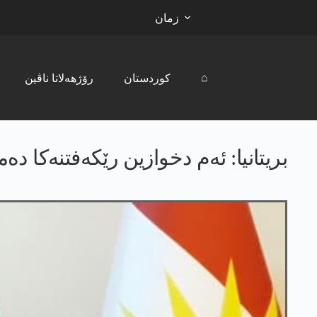
زمان
⌂
کوردستان
رۆژھەلاتا ناڤین
بریتانیا: ئەم دخوازین رێکەفتنەکا دەم