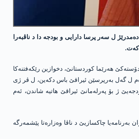
مدرێژ ل سەر پرسا دارایی و بودجە دا د ناڤبەرا
دکەت.
لێ کوردستان24 ئاخڤت و راگەهاند: “ئەم وەک دۆستەکێ ھەرێما کوردستانێ، دخوازین رێکەفتنەکا
دەم ل گەل بەرپرسێن ئیراقێ باس دکەین، ل ڤر ژی
دجەیێ ژ بۆ پەرلەمانێ ئیراقێ ھاتیە شاندن، ئەم
 بەرنامەیا چاکسازیێ د ناڤا وەزارەتا پێشمەرگە