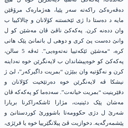
دەڤەرەکێ راکەتە سەر پێیا، هەژمارەک مرۆڤێن
مایە د دەستا دا ژی ئێخستنە کۆلانان و چالاکییا ب
وان ددەنە کرن. پەکەکێ ناڤێ ڤان مەشێن کو ل
وانێ دەست پێ کری و دوھی ل باتمانێ پێک ھاتی
کرە، “مەشێن ئێکەتییا نەتەوەیی”. ئەڤە 5 سالن،
پەکەکێ کو خوەپیشاندان ب لایەنگرێن خوە نەداینە
کرن و نەگۆتیە وان ببێژن “بمریت داگیرکەر”، لێ ژ
نیشکا ڤە لایەنگرێن خوە دەرتێخیت کۆلانان و
دقێرینیت “بمریت خیانەت”. سەدەما کو پەکەکە ڤان
مەشان پێک دئینیت، مژارا ئاشکەراکرنا بریارا
شەرێ ل دژی حکوومەتا باشوورێ کوردستانێ و
پێشمەرگەیە. دخوازیت ڤێ پیلانگێرییا خوە یا قرێژی،