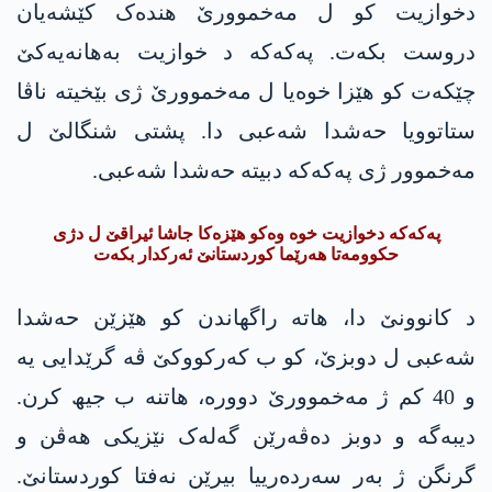
دخوازیت کو ل مەخموورێ ھندەک کێشەیان
دروست بکەت. پەکەکە د خوازیت بەهانەیەکێ
چێکەت کو ھێزا خوەیا ل مەخموورێ ژی بێخیتە ناڤا
ستاتوویا حەشدا شەعبی دا. پشتی شنگالێ ل
مەخموور ژی پەکەکە دبیتە حەشدا شەعبی.
پەکەکە دخوازیت خوە وەکو ھێزەکا جاشا ئیراقێ ل دژی
حکوومەتا ھەرێما کوردستانێ ئەرکدار بکەت
د کانوونێ دا، ھاتە راگھاندن کو ھێزێن حەشدا
شەعبی ل دوبزێ، کو ب کەرکووکێ ڤە گرێدایی یە
و 40 کم ژ مەخموورێ دوورە، ھاتنە ب جیھ کرن.
دیبەگە و دوبز دەڤەرێن گەلەک نێزیکی ھەڤن و
گرنگن ژ بەر سەردەرییا بیرێن نەفتا کوردستانێ.