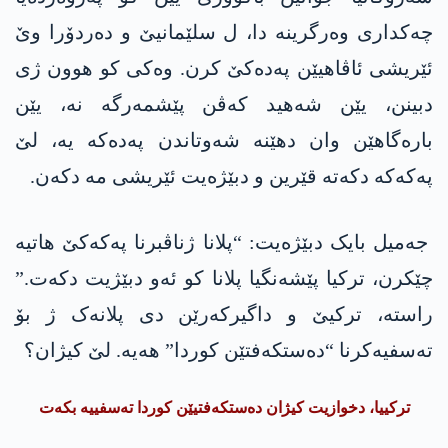
چەکداری وەرگرینە دا، ل سلێمانیێ و دەردۆرا وێ
ئێریشی ئاڤاھیێن پەدەکێ کرن. وەکی کو ھوون ژی
دبینن، یێن شەھید کەڤن پێشمەرگە نە، یێن
بارەگاھێن وان دهێنە شەوتاندن پەدەکە یە، لێ
پەکەکە دکەتە قێرین و دبێژەیت ئێریشی مە دکەن.
جەمیل بایک دبێژەیت: “پلانا ژناڤبرنا پەکەکێ هاتیە
چێکرن، ترکیا پێشەنگیا پلانا کو ئەو دبێژیت دکەت.”
راستە، ترکیێ و داگیرکەرێن دی پلانەک ژ بۆ
تەسفیەکرنا “دەستکەفتێن کوردا” ھەیە. لێ کیژان؟
ترکییا، دخوازیت کیژان دەستکەفتیێن کوردا تەسفییە بکەت