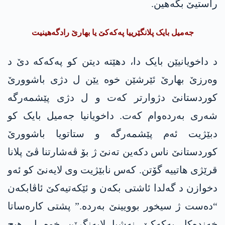
راستیێ بگەهین.
جەمیل بایک پلانگێرییا پەکەکێ یا بھارێ رادگەھینیت
د داخویانیێن بایک دا، دهێتە دیتن کو پەکەکە دێ د
وەرزێ بھارێ ئێرشێن خوە یێن ل دژی باشوورێ
کوردستانێ دژوارتر کەت و ل دژی پێشمەرگە
شەری بەردەوام کەت. داخویانیا جەمیل بایک کو
دبێژیت ئەم پێشمەرگە و ستاتویا باشوورێ
کوردستانێ ناس دکەین تەنێ ژ بۆ ڤەشارتنا ڤێ پلانا
قرێژی ھاتییە گۆتن. کەس نابێژیت وی لایەنێ کو ئەو
دخوازن د گەلدا ئاشتی بکەن و ئێکەتیەکێ ئاڤابکەن
“دەست ژ سیخور بوویینێ بەردە.” پشتی کارەساتا
خەندەکا، پەکەکێ نەشیا لایەنگرێن خوە ل هیچ