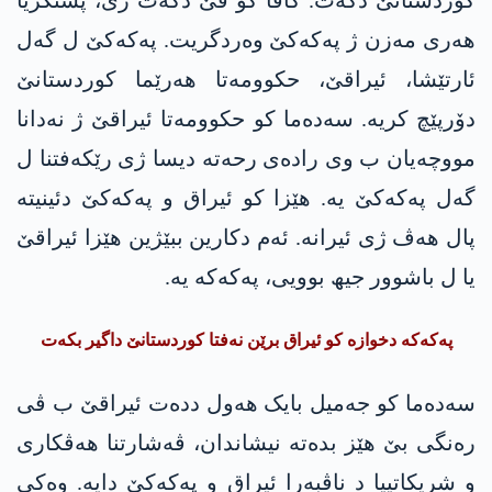
کوردستانێ دکەت. گاڤا کو ڤێ دکەت ژی، پشتگریا
ھەری مەزن ژ پەکەکێ وەردگریت. پەکەکێ ل گەل
ئارتێشا، ئیراقێ، حکوومەتا ھەرێما کوردستانێ
دۆرپێچ کریە. سەدەما کو حکوومەتا ئیراقێ ژ نەدانا
مووچەیان ب وی رادەی رحەتە دیسا ژی رێکەفتنا ل
گەل پەکەکێ یە. ھێزا کو ئیراق و پەکەکێ دئینیتە
پال ھەڤ ژی ئیرانە. ئەم دکارین ببێژین ھێزا ئیراقێ
یا ل باشوور جیھ بوویی، پەکەکە یە.
پەکەکە دخوازە کو ئیراق برێن نەفتا کوردستانێ داگیر بکەت
سەدەما کو جەمیل بایک ھەول ددەت ئیراقێ ب ڤی
رەنگی بێ ھێز بدەتە نیشاندان، ڤەشارتنا ھەڤکاری
و شریکاتییا د ناڤبەرا ئیراق و پەکەکێ دایە. وەکی