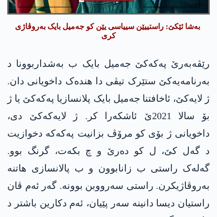
بەشا ئێکێ: راستییێن سییاسی یێن کو جەمیل بایک بەروڤاژی
کری
رێڤەبەرێ پەکەکێ جەمیل بایک ب بەشداربوونا د
بەرنامەیەکێ ستێرک تیڤی دا ھندەک داخویانی دان.
ژ لایەکێ، ئاخافتنا جەمیل بایک پلانسازیا پەکەکێ یا ژ
بۆ سالا 2021ێ ئاشکەرا کر. ژ لایەکەکێ دی،
داخویانی ژ بۆی کو مرۆڤ بزانیت پەکەکە دخوازیت
د گەل کێ، ل کو دەرێ و چ بکەت، گرنگ بوو.
گەلەک راستی ب زانابوون و ب پالانسازی ھاتنە
بەروڤاژیکرن. راستی سەرووبن بوونە. گەر ئەم ڤان
راستیان دیسا دانینە سەر پێیان، ئەم دکارین باشتر د