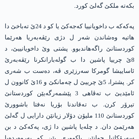
بکەتە ملکێ گەلێ کورد.
پەکەکە ب داخویانییا کەجەکێ یا کو د 24ێ تەباخێ دا
ھاتیە وەشاندن شەر ل دژی رێڤەبەریا ھەرێما
کوردستانێ راگەهاندبوو. پشتی وێ داخویانییێ، د
8ێ چرییا پاشین دا ب گولەبارانکرنا رێڤەبەرێ
ئاساییشا گومرکا سەرزێری ڤە، دەست ب شەری
کر. پشترا، 5ێ چرییێ ل چەمانکێ و 16ێ کانوون ل
ئامێدیێ ب تەڤاھی 3 پێشمەرگەیێن کوردستانێ
تیرۆر کرن. ب تەقاندنا بۆریا نەفتا باشوورێ
کوردستانێ 110 ملیۆن دۆلار زیانێن دارایی ل گەلێ
ھەرێمێ دان. د چلەیا پاشین دا ژی، پەکەکێ د بن
سەرۆکاتیا جوانێن باکووری یێن کو پەروەردەیا