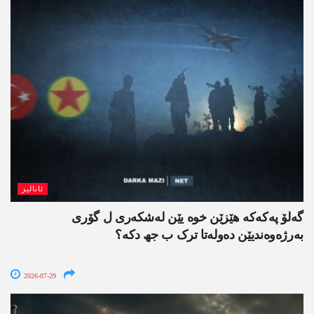
ئانالیز
گەلۆ پەکەکە ھێزێن خوە یێن لەشکەری ل گۆری
بەرژەوەندیێن دەولەتا ترک ب جھ دکە؟
2026-07-29