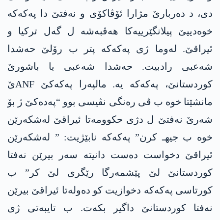
دی، د دەربارێ مژارا ئۆڤاکۆی و نەفتێ دا پەکەکە
خوەدییێ پیلانگێرییەکا هەڤبەشە ل گەل ترکیا و
ئیراقێ. لەوما ژی پەکەکە پتر ب رۆلێ حەشدا
شەعبی رادبیت. حەشدا شەعبی یا باشورێ
کوردستانێ، پەکەکە یە. مالپەرا پەکەکێ ANFێ
مانشێتا خوە ب ڤی رەنگی نڤیسی بوو “پەدەکێ ژ بۆ
شەرێ نەفتێ ل دژی حکوومەتا ئیراقێ لەشکەرێن
خوە ب جیهـ کرن” پەکەکە نابێژیت: ” لەشکەرێن
ئیراقێ دخواست دەست دانیتە سەر بیرێن نەفتا
کوردستانێ لێ پێشمەرگا رێگری لێ کر” ب
کورتاسی پەکەکە دخوازیت کو دەولەتا ئیراقێ بیرێن
نەفتا کوردستانێ داگیر بکەت. ب تایبەتی ژی