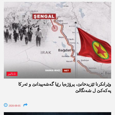
ئانالیز
وێرانکرنا ئێزیدخانێ، پرۆژەیا رێیا گەشەپیدانێ و ئەرکا
پەکەکێ ل شەنگالێ
2026-08-05