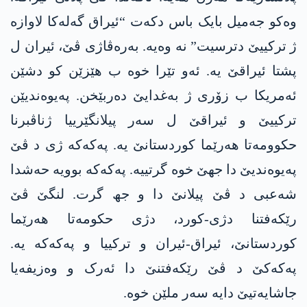
وەکو جەمیل بایک باس دکەت “ئیراق گەلەکا لاوازە
ژ ترکییێ دترسیت” نە وەیە. بەرەڤاژی ڤێ، ئیران ل
پشتا ئیراقێ یە. ئەو تێرا خوە ب ھێزێن کو دشێن
ئەمریکا ب زۆری ژ بەغدایێ دەربێخن. پەیوەندیێن
ترکییێ و ئیراقێ ل سەر پیلانگێرییا ژناڤبرنا
حکوومەتا ھەرێما کوردستانێ یە. پەکەکە ژی د ڤێ
پەیوەندیێ دا جھێ خوە گرتییە. پەکەکە بوویە حەشدا
شەعبی د ڤێ پیلانێ دا و جھ گرت. لنگێ ڤێ
رێکەفتنا دژی-کورد، دژی حکومەتا ھەرێما
کوردستانێ، ئیراق-ئیران و ترکییا و پەکەکە یە.
پەکەکێ د ڤێ رێکەفتنێ دا ئەرک و وەزیفەیا
جاشایەتیێ دایە سەر ملێن خوە.