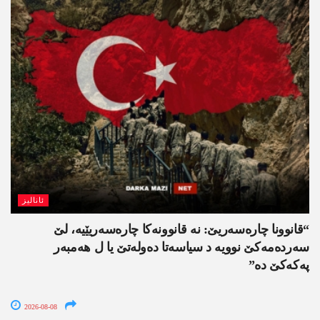
ئانالیز
“قانوونا چارەسەریێ: نە قانوونەکا چارەسەریێیە، لێ
سەردەمەکێ نوویە د سیاسەتا دەولەتێ یا ل ھەمبەر
پەکەکێ دە”
2026-08-08