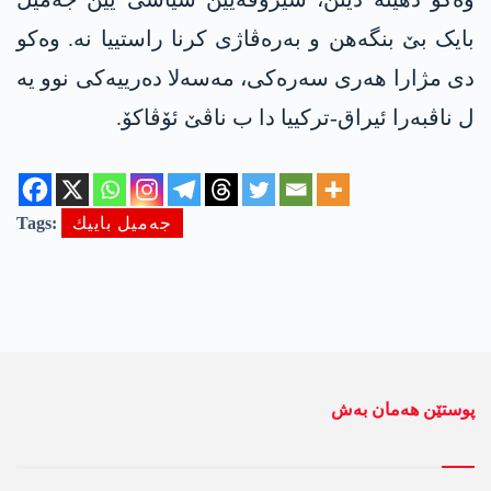
بایک بێ بنگەھن و بەرەڤاژی کرنا راستییا نە. وەکو
دی مژارا ھەری سەرەکی، مەسەلا دەرییەکی نوو یە
ل ناڤبەرا ئیراق-ترکییا دا ب ناڤێ ئۆڤاکۆ.
جه‌میل باییك
Tags:
پوستێن ھەمان بەش