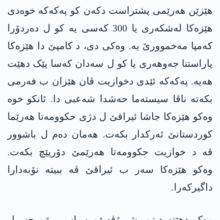
ھێزێن ھەرێمی پشتراست دکەن کو پەکەکە خوەدی
ھێزەکا لەشکەری یا 300 کەسی یە کو ل دەردۆرا
کەمپا مەخموورێ یە. وەکی دی، د کامپێ دا ھێزەکا
پاراستنا جەوھەری یا کو ل سەدان کەسا پێک دھێت
ھەیە. پەکەکە ئێدی دخوازیت ڤان ھێزان ب فەرمی
بکەتە ناڤا سیستەما حەشدا شەعبی دا. ئانکو خوە
وەکو ھێزەکا جاشا ئیراقێ ل دژی حکوومەتا ھەرێما
کوردستانێ ئەرکدار بکەت. ھەمان دەم ل باشوور
ڤە د خوازیت حکوومەتا ھەرێمێ دۆرپێچ بکەت.
وەکو ھێزەکا سەر ب ئیراقێ ڤە ببیتە نۆبەدارا
داگیرکەرا.
وەکو دهێتە دیتن، شیرۆڤەیێن سیاسی یێن جەمیل