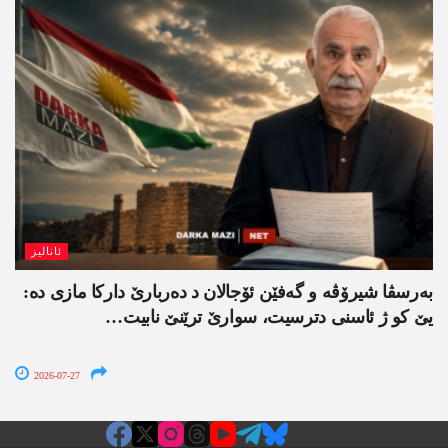
ئانالیز
بەرسڤا شیرۆڤە و گەفێن ئۆجالان د دەربارێ دارکا مازی دە:
یێ کو ژ ئاسنی دترسیت، سوارێ ترێنێ نابیت…
2026-07-27