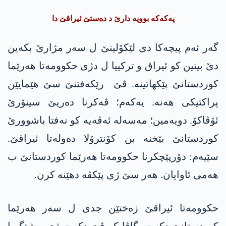
پەکەکە بوویە دارێ د دەستێ ئیراقێ دا
گەر ئەم پیچەکا دی لێکۆلینێ ل سەر مژارێ بکەین
دێ بینین کو ئیراق و ترکییا ل دژی حکوومەتا ھەرێما
کوردستانێ پێکهاتینە. ڤێ رێکەفتنێ سێ ھێمایێن
پراکتیکی ھەنە. یەکەم؛ ڤەکرنا دەریێ سینۆرێ
ئۆڤاکۆ. دویەمین؛ مەسەلە ئەڤەیە کو نەفتا باشوورێ
کوردستانێ بێخنە بن کۆنترۆلا دەولەتا ئیراقێ.
سێیەم: دۆرپێچکرنا حکوومەتا ھەرێما کوردستانێ ب
ھەمی ئاوایان. ھەر سێ ژی پێکڤە دهێنە کرن.
حکوومەتا ئیراقێ زەختێن جدی ل سەر ھەرێما