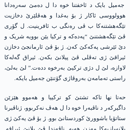
جەمیل بایک د ئاخفتنا خوە دا ل دەمێ سەرەدانا
ھوولووسی ئاکار ژ بۆ بەغدا و هەڤلێرێ دخازیت
تێگەهشتنەکا ب ڤی رەنگی ب ئافرینیت. ل گۆری
ڤێ تێگەھشتنێ “پەدەکە و ترکیا یێن بوویە شریک و
دێ ئێرشی پەکەکێ کەن. ژ بۆ ڤێ ئارمانجێ دخازن
ئیراقێ ژی تەڤلی ڤێ پیلانێ بکەن. ئیراق گەلەکا
لاوازە، لێ ل دژی ترکیێ بەرخوە ددەت.” لێ بەلێ،
راستی تەمامەن بەروڤاژی گۆتنێن جەمیل بایکە.
حەتا نھا تاکە تشتێ کو ترکییا و ھەموو ھێزێن
داگیرکەر د ناڤبەرا خوە دا ل ھەڤ نەکربوو، ژناڤبرنا
ستاتۆیا باشوورێ کوردستانێ بوو. ژ بۆ ڤێ یەکێ ژی
پلانسازیەکا مەزن ھەیە. ناڤەندا ڤێ پلانێ ئیراقە.