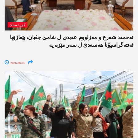
کوردستان
ئەحمەد شەرع و مەزلووم عەبدی ل شامێ جڤیان: پێڤاژۆیا
ئەنتەگراسیۆنا ھەسەدێ ل سەر مێزە یە
2026-08-04