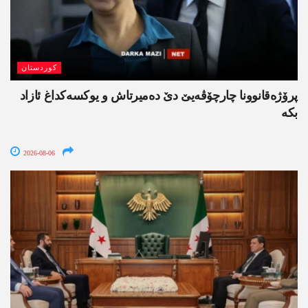
کوردستان
پرۆژەقانوونا چارچۆڤەیێ دێ دەمیرتاش و یوکسەکداغ ئازاد
بکە
2026-08-06