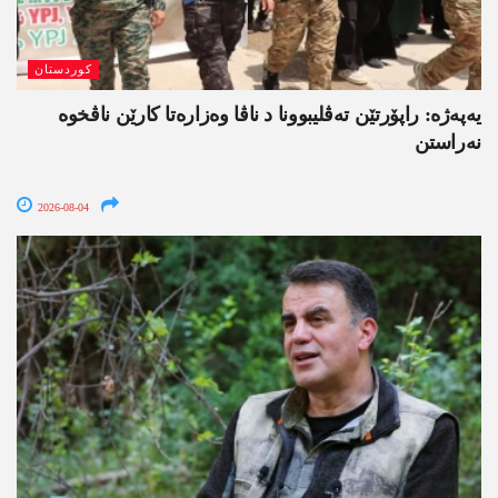
کوردستان
یەپەژە: راپۆرتێن تەڤلیبوونا د ناڤا وەزارەتا کارێن ناڤخوە
نەراستن
2026-08-04