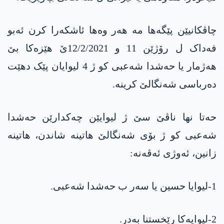
چاڤکانیێن پێگەها مە هەر وەها ئاشکەرا کرن ئەبو
فەداک ل رۆژێن 11 و 12/2/2021ێ هێزەکا بێ
هەژمار یا حەشدا شەعبی کو ژ 4 لیوایان پێک دهێت
دەرباسی شەنگالێ کرینە.
حەتا نها ناڤێ سێ ژ لیوایێن چەکدارێن حەشدا
شەعبی کو ژ بۆی شەنگالێ هاتینە شاندن، هاتینە
زانین، ئەوژی ئەڤەنە:
1-لیوایا حسین یا سەر ب حەشدا شەعبی.
2-لیوایەکا رێخستنا بەدر.