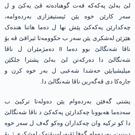
لێ بەلێ پەکەکە قەت گوهنادەتە ڤێ یەکێ و ل
سەر کارێن خوە یێن ئیستیفزازی بەردەوامە،
چەکدارێن پەکەکێ پێش نها ل دەما هاتنا هندەک
هێزێن لەشکری یێن سەر ب حکوومەتا ئیراقێ ڤە بۆ
ناڤا شەنگالێ بوو دەما 8 دەمژمێران ل ناڤا
شەنگالێ دا دەرکەتن لێ بەلێ پشترا جلکێن
میلیشیایێن حەشدا شەعبی ل بەر خوە کرن و
جارەکا دی ڤەگەرین ناڤا شەنگالێ دا.
پشتی گەفێن بەردەوام یێن دەولەتا ترکیێ ب
سەدەما هەبوونا چەکدارێن پەکەکێ د ناڤا شەنگالێ
دا کو ترکیە وان چەکداران وەکو گەف ل سەر خوە
دبینیت، بەردەوام گەفا ئۆپەراسیۆنەک لەشکری ژ بۆ