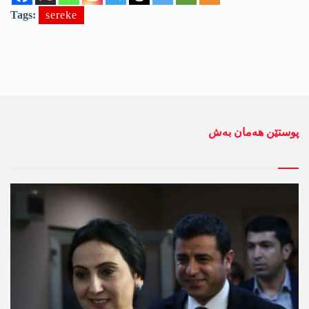
Tags:
sereke
پوستێن ھەمان بەش