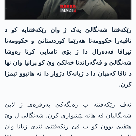
رێکەفتنا شەنگالێ یەک ژ وان رێکەفتنایە کو د
ناڤبەرا حکوومەتا هەرێما کوردستانێ و حکوومەتا
ئیراقا فەدەرال دا ژ بۆی ئاسایی کرنا رەوشا
شەنگالێ و ڤەگەراندنا خەلکێ وێ کو پرانیا وان نها
د ناڤا کەمپان دا د ژیانەکا دژوار دا نە هاتبوو ئیمزا
کرن.
ئەڤ رێکەفتنە ب رەنگەکێ بەرفرەهـ ژ لایێ
شەنگالیان ڤە هاتە پێشوازی کرن، شەنگالی ل وێ
هێڤیێ بوون کو ب ڤێ رێکەفتنێ ئێدی ژیانا وان