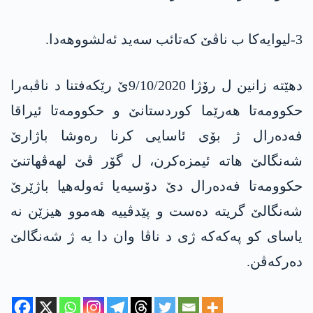
3-لیوایەکا ب ناڤێ کەتائب سەید ئەلشووهەدا.
دهێتە زانین ل رۆژا 9/10/2020ێ رێکەفتنا د ناڤبەرا
حکوومەتا هەرێما کوردستانێ و حکوومەتا ئیراقا
فەدەرال ژ بۆی ئاسایی کرنا رەوشا باژارێ
شەنگالێ هاتە ئیمزەکرن، ل گۆر ڤێ لهەڤهاتنێ
حکوومەتا فەدەرال دێ دۆسیەیا ئەولەهیا باژێرێ
شەنگالێ گریتە دەست و پێدڤییە هەموو هیزێن نە
یاسای کو پەکەکە ژی د ناڤا وان دا یە ژ شەنگالێ
دەرکەڤن.