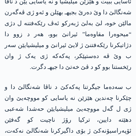
ئاسایی ببیت و هێزێن میلیشیا و نە یاسایی یێن د ناڤا
شەنگالێ دا وێ دەرێ بجیهـ بهێلن و ئەو ژی ڤەگەرن
مالێن خوە، لێ بەلێ ژبەرکو ئەڤ رێکەفتنە ل دژی
“میحوەرا مقاوەما” ئیرانێ بوو، هەر د زوو دا
دژاتیکرنا رێکەفتنێ ژ لایێ ئیرانێ و میلیشیایێن سەر
ب وێ ڤە دەستپێکر، پەکەکە ژی یەک ژ وان
رێخستنا بوو کو د ڤێ خەتێ دا جیهـ دگرت.
ب سەدەما جیگرتنا پەکەکێ د ناڤا شەنگالێ دا و
چێکرنا چەندین هێزێن نە یاسایی کو مووچەیێ وان
ژی ل گەل مووچەیێ میلیشیایێن حەشدا شەعبی
دهێتە دایین، ترکیا رۆژ ناچیت کو گەفێن
ئۆپەراسیۆنەکێ ژ بۆی داگیرکرنا شەنگالێ نەکەت،