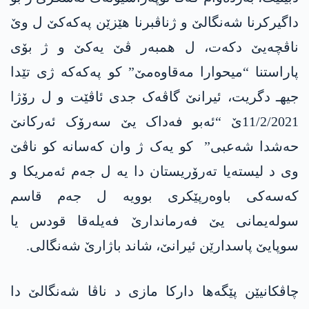
داگیرکرنا شەنگالێ و ژناڤبرنا هێزێن پەکەکێ ل وێ
ناڤچەیێ دکەت، ل همبەر ڤێ یەکێ و ژ بۆی
پاراستنا “میحوارا مەقاوەمێ” کو پەکەکە ژی تێدا
جیهـ دگریت، ئیرانێ گاڤەک جدی ئاڤێت و ل رۆژا
11/2/2021ێ “ئەبو فەداک یێ سەرۆک ئەرکانێ
حەشدا شەعبی” کو یەک ژ وان کەسانە کو ناڤێ
وی د لیستەیا تەرۆریستان دا یە ل جەم ئەمریکا و
کەسەکی باوەرپێکری بوویە ل جەم قاسم
سولەیمانی یێ فەرماندارێ فەیلەقا قودس یا
سوپایێ پاسدارێن ئیرانێ، شاند باژارێ شەنگالی.
چاڤکانیێن پێگەها دارکا مازی د ناڤا شەنگالێ دا