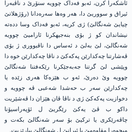
ئاشکەرا کرن، ئەبو فەداک چوویە سنۆرێ د ناڤبەرا
ئیراق و سووریێ دا، هەر وەها سەرەدانا (رۆژهلاتێ
چیایێ شەنگالێ) ژی کریە، ئەبو فەداک وسا ددەتە
نیشاندان کو ژ بۆی بنەجیهکرنا ئارامیێ چوویە
شەنگالێ، لێ بەلێ د ئەساس دا ناڤبووری ژ بۆی
ڤەشارتنا چەکدارێن پەکەکێ د ناڤا چەکدارێن خوە دا
وپێشی لێ گرتنا جەبەجێکرنا رێکەفتنا شەنگالێ
چوویە وێ دەرێ، ئەو ب هێزەکا هەری زێدە یا
چەکدارێن سەر ب حەشدا شەعبی ڤە چوویە و
دخوازیت پەکەکێ ژی د ناڤا ڤان هێزان دا ڤەشێریت
داکو ب ڤێ یەکێ رێگریێ ل ئۆپەراسیۆنا
چاڤەرێکری یا ترکیێ بۆ سەر شەنگالێ بکەت و
میحوەرا مقاوەمێ یا ئیرانێ ل شەنگالێ بپارێزیت.