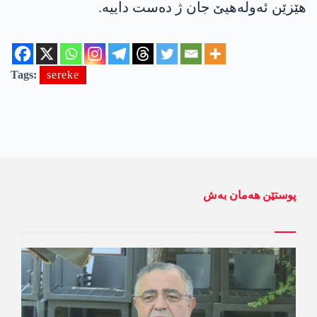
هێزێن ئه‌وله‌هیێ جان ژ ده‌ست داییه‌.
Tags:
sereke
پوستێن ھەمان بەش