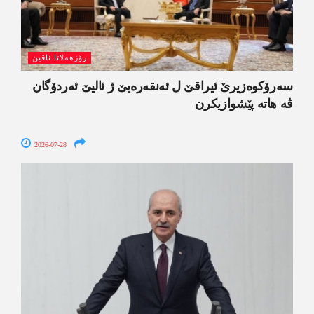
رۆژھەلاتا ناڤین
سەرۆکوەزیرێ ئیراقێ ل ئەنقەرەیێ ژ ئالیێ ئەردۆگان
ڤە ھاتە پێشوازیکرن
2026-07-28