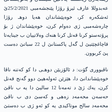
عه‌بدوللا عارف ئیرۆ رۆژا پێنجشه‌مبی 25/2/2021ێ
ئه‌شكه‌ره‌ كر، خوه‌پێشاندان هه‌یا دوهـ رۆژا
چاره‌شه‌مبی ژی ده‌وام كرن، خوه‌پێشاندان ژ بۆ
پرۆته‌ستو كرنا قه‌تل كرنا هنه‌ك وه‌لاتییان ب جینایه‌تا
قاچاغچێتیێ ل گه‌ل پاكستانێ ل 22 سباتێ ده‌ست
پێ كربوون.
ناڤبووری گۆت: د ئالۆزیێن دوهـی دا كو كه‌تنه‌ ناڤا
خوه‌پێشاندانێ دا، هێزێن ئه‌وله‌هیێ دوو گه‌نج قه‌تل
كرن، یه‌ك ژێ د ته‌مه‌نا 12 سالیێ دا‌ یه‌ ب ناڤێ
حه‌سه‌ن محه‌مه‌د زه‌هی و كه‌سێ دی ب ناڤێ
محه‌مه‌د سالح موتاكیدی یه‌ كو ئه‌و ژی ب ده‌ستێ