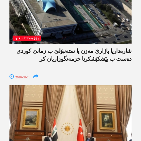
رۆژھەلاتا ناڤین
شارەداریا باژارێ مەزن یا ستەنبۆلێ ب زمانێ کوردی
دەست ب پێشکێشکرنا خزمەتگوزاریان کر
2026-08-01