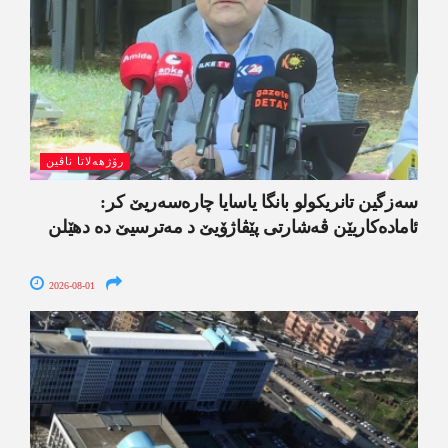
رۆژھەلاتا ناڤین
سەزگین تانریکولو بانگا یاسایا چارەسەریێ کر:
ئامادەکاریێن ڤەشارتی پێڤاژۆیێ د مەترسیێ دە دھێلن
2026-08-01