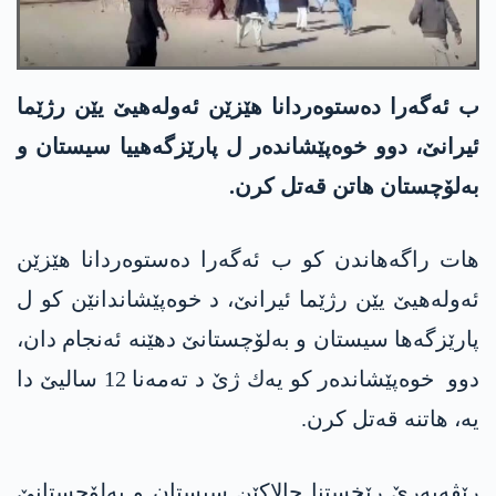
ب ئه‌گه‌را ده‌ستوه‌ردانا هێزێن ئه‌وله‌هیێ یێن ر‌ژێما
ئیرانێ، دوو خوه‌پێشانده‌ر ل پارێزگه‌هییا سیستان و
بەلۆچستان هاتن قه‌تل كرن.
هات راگه‌هاندن كو ب ئه‌گه‌را ده‌ستوه‌ردانا هێزێن
ئه‌وله‌هیێ یێن رژێما ئیرانێ، د خوه‌پێشاندانێن كو ل
پارێزگه‌ها سیستان و بەلۆچستانێ دهێنه‌ ئه‌نجام دان،
دوو خوه‌پێشانده‌ر كو یه‌ك ژێ د ته‌مه‌نا 12 سالیێ دا‌
یه‌، هاتنه‌ قه‌تل كرن.
رێڤه‌به‌رێ رێخستنا چالاكێن سیستان و بەلۆچستانێ