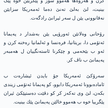
كرن و هه‌روه‌ها ھەموو سۆز و پێگریێن خوە پێک
بینیت، لێ به‌لێ تەنێ دەما ئه‌مه‌ریكا سزایێن
نەقانوونی یێن ل سه‌ر ئیرانێ رادگه‌ت.
رۆحانی وەلاتێن ئەورۆپی یێن بەشدار د پەیمانا
ئه‌تۆمی دا، بریتانیا، فره‌نسا و ئه‌لمانیا رەخنە کرن و
ئەو ب بێخەمی و چێكرنا ئاستەنگییان ل ھەمبەر
په‌یمانێ ب ناڤ کر.
سەرۆکێ ئه‌مه‌ریكا جۆ بایدن ئیشارەت ب
ئامادەبوونا ئه‌مه‌ریكا دابوو، کو پەیمانا ئه‌تۆمی زیندی
بکه‌ن، لێ وی تەکەز کر کو دڤێت ده‌ستپێكێ ئیران
پێگرییا خوه‌ ب ھەموو خالێن پەیمانێ پێك بینیت.