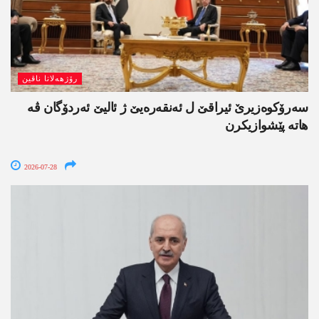
رۆژھەلاتا ناڤین
سەرۆکوەزیرێ ئیراقێ ل ئەنقەرەیێ ژ ئالیێ ئەردۆگان ڤە
ھاتە پێشوازیکرن
2026-07-28