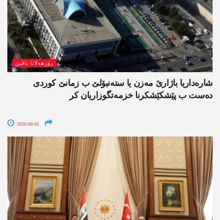
رۆژھەلاتا ناڤین
شارەداریا باژارێ مەزن یا ستەنبۆلێ ب زمانێ کوردی
دەست ب پێشکێشکرنا خزمەتگوزاریان کر
2026-08-01