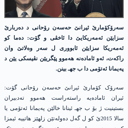
سەرۆکۆمارێ ئیرانێ حەسەن رۆحانی د دەربارێ
سزایێن ئه‌مه‌ریكایێ دا ئاخڤی و گۆت: دەما کو
ئه‌مه‌ریكا سزایێن ئابووری ل سەر وەلاتێ وان
راکەت، ئەو ئامادەنە ھەموو پێگریێن نڤیسکی یێن د
پەیمانا ئه‌تۆمی دا ب جهـ بینن.
سەرۆک كۆمارێ ئیرانێ حەسەن رۆحانی گۆت:
ئیران ئامادەیە راستەراست ھەموو تەدبیران
بستینیت ژ بۆ ب جهـ ئینانا خالێن پەیمانا ئه‌تۆمی یا
سالا 2015ێ كو ل گه‌ل ده‌وله‌تێن زلهێز هاتییه‌ ئیمزا