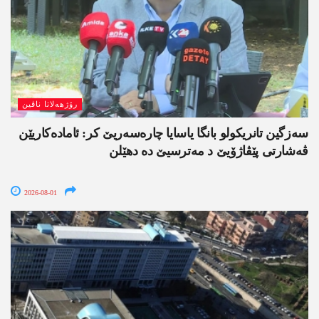
رۆژھەلاتا ناڤین
سەزگین تانریکولو بانگا یاسایا چارەسەریێ کر: ئامادەکاریێن
ڤەشارتی پێڤاژۆیێ د مەترسیێ دە دھێلن
2026-08-01