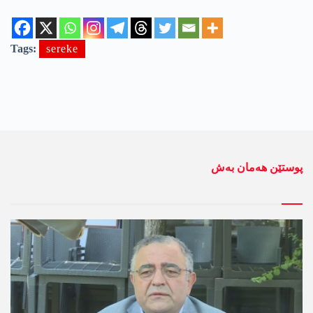
Tags:
sereke
پوستێن ھەمان بەش