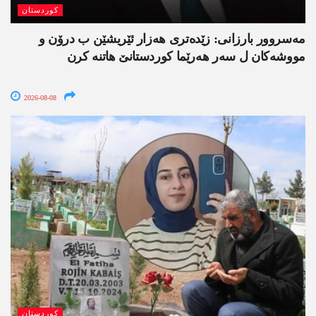
کوردستان
مەسروور بارزانی: زێدەتری ھەزار ئێریشێن ب درۆن و
مووشەکان ل سەر ھەرێما کوردستانێ ھاتنە کرن
2026-08-08
کوردستان