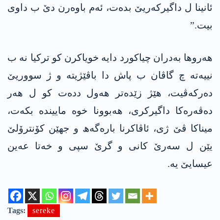
ئانینا ل داگیرکەریێ بدەت، ئەم باوەرن دێ ب داوی
بیت.”
ھەروھا بەدران چیاکورد دایە خویاکرن کو ترکیا نە ب
نییەتە چ گاڤان ب پاش دا باڤێژیتە و ژ سووریێ
دەرکەڤیت، هێژ زێدەتر ھەول ددەت کو ل ھەر
دەڤەرەکا داگیرکری، ھەبوونا خوە ماییندە بکەت،
میناکا ڤێ ژی، ئاڤاکرنا بارەگەھ و جھێن کۆنترۆلێ
یێن ل سەرێ کانی و گرێ سپی و خەتا عەین
عیسایێ یە.
Tags:
sereke