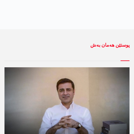
پوستێن ھەمان بەش