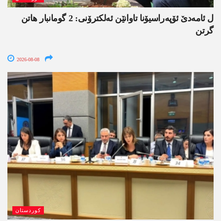
ل ئامەدێ ئۆپەراسیۆنا تاوانێن ئەلکترۆنی: 2 گومانبار ھاتن
گرتن
2026-08-08
کوردستان