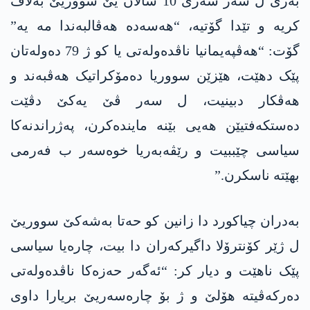
بەرێ ل سەر شەرێ 10 سالان یێ سووریێ بەلاڤ
کریە و تێدا گۆتیە، “ھەسەدە ھەڤالبەندا مە یە”
گۆت: “ھەڤپەیمانیا ناڤدەولەتی یا کو ژ 79 دەولەتان
پێک دهێت، ھێزێن سووریا دەمۆکراتیک ھەڤبەند و
ھەڤکار دبینیت، ل سەر ڤێ یەکێ دڤێت
دەستکەفتیێن ھەیی بێنە مایندەکرن، پەژراندنەکا
سیاسی چێببیت و رێڤەبەریا خوەسەر ب فەرمی
بهێتە ناسکرن.”
بەدران چیاکورد دا زانین کو حەتا بەشەکێ سووریێ
ل ژێر کۆنترۆلا داگیرکەران دا بیت، چارەیا سیاسی
پێک ناهێت و دیار کر: “ئەگەر حەزەکا ناڤدەولەتی
دەرکەڤیتە ھۆلێ و ژ بۆ چارەسەریێ بریارا داوی