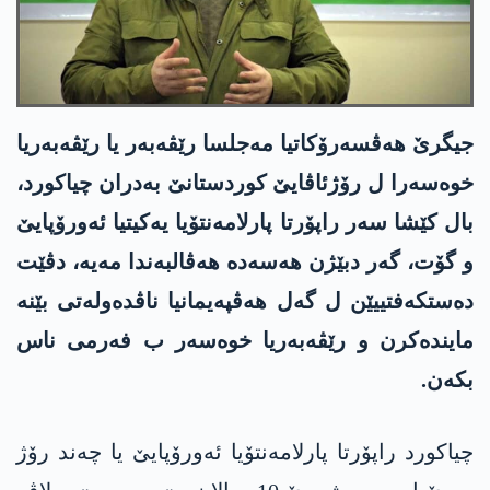
جیگرێ ھەڤسەرۆکاتیا مەجلسا رێڤەبەر یا رێڤەبەریا
خوەسەرا ل رۆژئاڤایێ کوردستانێ بەدران چیاکورد،
بال کێشا سەر راپۆرتا پارلامەنتۆیا یەکیتیا ئەورۆپایێ
و گۆت، گەر دبێژن ھەسەدە ھەڤالبەندا مەیە، دڤێت
دەستکەفتییێن ل گەل ھەڤپەیمانیا ناڤدەولەتی بێنە
مایندەکرن و رێڤەبەریا خوەسەر ب فەرمی ناس
بکەن.
چیاکورد راپۆرتا پارلامەنتۆیا ئەورۆپایێ یا چەند رۆژ