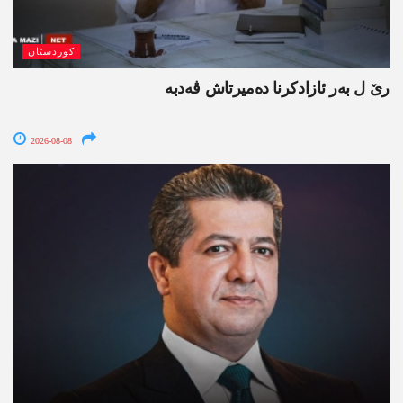
کوردستان
رێ ل بەر ئازادکرنا دەمیرتاش ڤەدبە
2026-08-08