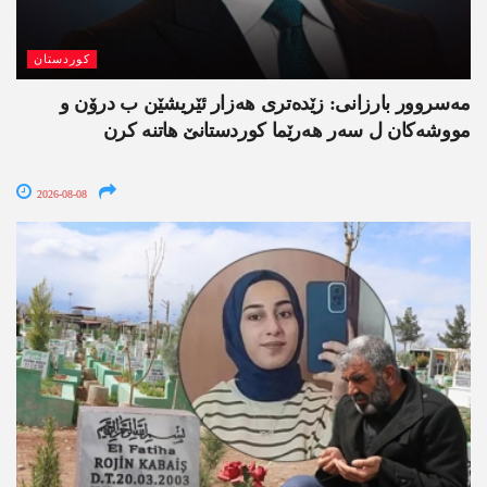
کوردستان
مەسروور بارزانی: زێدەتری ھەزار ئێریشێن ب درۆن و
مووشەکان ل سەر ھەرێما کوردستانێ ھاتنە کرن
2026-08-08