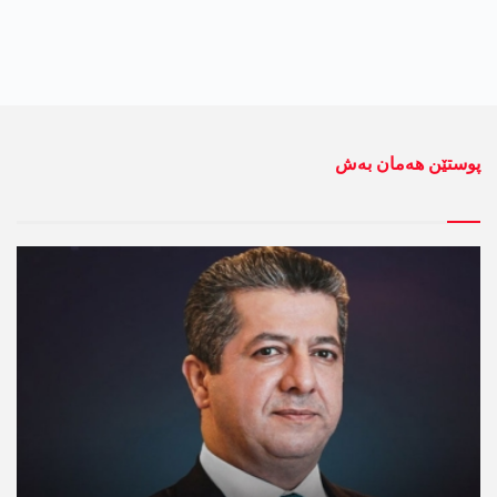
پوستێن ھەمان بەش