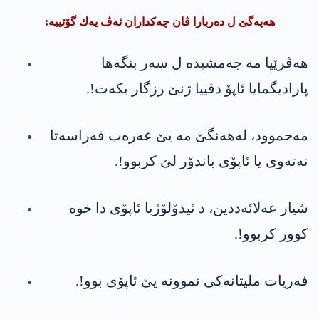
هه‌په‌گێ ل ده‌ربارا ڤان چه‌كداران ئه‌ڤ یه‌ك گۆتییه‌:
ھەڤرێیا مە جه‌مشیده‌ ل سه‌ر بنگه‌ها
پارادیگمایا ئاپۆ دڤییا ژنێ رزگار بكه‌ت!.
مه‌حموود، لەھەنگێ مە یێ عەرەب فەراسەتا
نەتەوی یا ئاپۆی باندۆر لێ كربوو!.
شیار عه‌لائه‌ددین، د ئیدۆلۆژیا ئاپۆی دا خوە
کوور کربوو!.
فه‌ریات ملیتانەکی نموونه‌ یێ ئاپۆی بوو!.