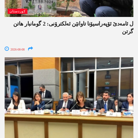
کوردستان
ل ئامەدێ ئۆپەراسیۆنا تاوانێن ئەلکترۆنی: 2 گومانبار ھاتن
گرتن
2026-08-08