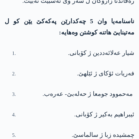
ره‌ڤاندنا زارۆكان ل سه‌ر وێ ته‌سبیت نه‌بیت.
ناسنامەیا وان 5 چه‌كدارێن په‌كه‌كێ یێن كو ل
مه‌تینایێ هاتنه‌ كوشتن وه‌هایه‌:
شیار عه‌لائه‌ددین ژ كۆبانی.
فەریات ئۆکای ژ ئێلھێ.
مه‌حموود جومعا ژ حەلەبێ- عه‌ره‌ب.
ئیبراھیم بەکیر ژ کۆبانی.
چمشیدە زبا ژ سالماسێ.