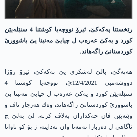
رێخستنا په‌كه‌كێ، ئیرۆ نووچه‌یا كوشتنا 4 سنێله‌یێن
كورد و یه‌كێ عه‌ره‌ب ل چیایێ مه‌تینا یێ باشوورێ
كوردستانێ راگه‌هاند.
هه‌په‌گێ، بالێ له‌شكری یێ په‌كه‌كێ، ئیرۆ رۆژا
دووشه‌مبی 12/4/2021ێ، نووچه‌یا كوشتنا 4
سنێله‌یێن كورد و یه‌كێ عه‌ره‌ب ل چیایێ مه‌تینا یێ
باشوورێ كوردستانێ راگه‌هاند، وه‌ك هه‌رجار ناڤ و
وێنه‌یێن ڤان چه‌كداران به‌لاڤ كرنه‌، لێ به‌لێ چ
ئاگاهی ل ده‌ربارا ته‌مه‌نا وان نه‌داینه‌، ژ بۆ كو تاوانا