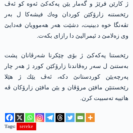
ژ كارێن قرێژ و گه‌مار یێن په‌كه‌كێ ئه‌وه‌ كو ئه‌ڤ
رێخستنه‌ زارۆكێن كوردان وه‌ك فیشه‌كا ل به‌ر
تڤه‌نگا خوه‌ دبینیت، دشێت هه‌ر هه‌موویان فه‌دایێ
وی زه‌لامێ د ئیمرالیێ دا رازای بكه‌ت‌.
رێخستنا په‌كه‌كێ ژ بۆی چێكرنا شه‌رڤانان پشت
به‌ستنێ ل سه‌ر ره‌ڤاندنا زارۆكێن كورد ژ هه‌ر چار
په‌رچه‌یێن كوردستانێ دكه‌، ئه‌ڤ یێك ژ هێلا
رێخستنێن مافێن مرۆڤان و یێن مافێن زارۆكان ڤه‌
هاتییه‌ ته‌سبیت كرن.
Tags:
sereke