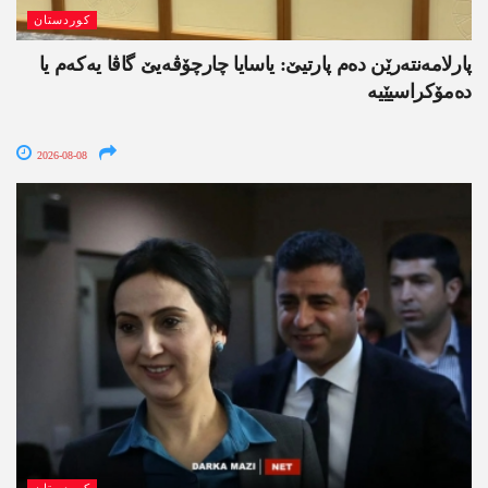
کوردستان
پارلامەنتەرێن دەم پارتیێ: یاسایا چارچۆڤەیێ گاڤا یەکەم یا
دەمۆکراسیێیە
2026-08-08
کوردستان