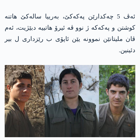
ئه‌ڤ 5 چه‌كدارێن په‌كه‌كێ، به‌رییا ساله‌كێ هاتنه‌
كوشتن و په‌كه‌كه‌ ژ نوو ڤه‌ ئیرۆ هاتییه‌ دبێژیت‌، ئه‌م
ڤان ملیتانێن نموونه‌ یێن ئاپۆی ب رێزداری ل بیر
دئینین.