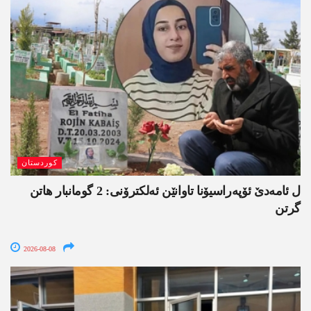
کوردستان
ل ئامەدێ ئۆپەراسیۆنا تاوانێن ئەلکترۆنی: 2 گومانبار ھاتن
گرتن
2026-08-08