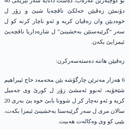
بۆ کۆچبەرێن عەرەب، دەست دانایە سەر نێزیکی 40
دۆنمێن زەڤیێن خەلکێ ناڤچەیا شیێ و زۆر ل
خوەدیێن وان زەڤیان کریە و ئەو ناچار کرنە کو ل
سەر “گرێبەستێن بەخشینێ” ل شارەداریا ناڤچەیێ
ئیمزایێ بکەن.
زەڤیێن ھاتنە دەستەسەرکرن:
6 ھەزار مەترێن چارگۆشە یێن محەمەد حاج ئیبراھیم
شێخۆیە، ئەبوو ئەمشێ زۆر ل کورێ وی جەمیل
کریە و ئەو نەچار کر ل شوونا بابێ خوە یێ بەری 20
سالان مری ل سەر گرێبەستا بەخشینێ ئیمزا بکەت،
بێیی کو وی وەکالەت ھەبیت.