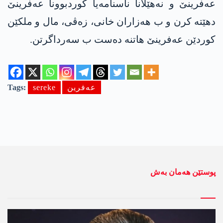
عەفرینێ و نەھێلانا ناسنامەیا کوردبوونا عەفرینێ
دهێتە کرن و ب ھەزاران خانی، زەڤی، مال و ملکێن
کوردێن عەفرینێ ھاتنە دەست ب سەرداگرتن.
عەفرین
sereke
Tags:
پوستێن ھەمان بەش