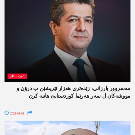
کوردستان
مەسروور بارزانی: زێدەتری ھەزار ئێریشێن ب درۆن و
مووشەکان ل سەر ھەرێما کوردستانێ ھاتنە کرن
2026-08-08