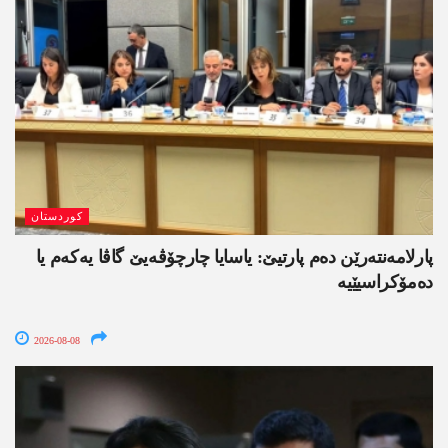
کوردستان
پارلامەنتەرێن دەم پارتیێ: یاسایا چارچۆڤەیێ گاڤا یەکەم یا
دەمۆکراسیێیە
2026-08-08