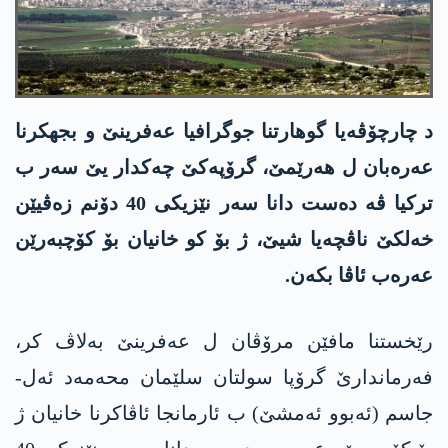
د چارچۆڤەیا گوھارتنا جوگرافیا عەفرینێ و بجھکرنا
عەرەبان ل ھەرێمێ، گرۆپەکێ چەکدار یێ سەر ب
ترکیا ڤە دەست دانا سەر نێزیکی 40 دۆنم زەڤیێن
خەلکێ ناڤچەیا شیێ، ژ بۆ کو خانیان بۆ کۆچبەرێن
عەرەب ئاڤا بکەن.
رێخستنا مافێن مرۆڤان ل عەفرینێ بەلاڤ کر،
فەرماندارێ گرۆپا سولتان سلێمان محەمەد ئەل-
جاسم (ئەبوو ئەمشێ) ب ئارمانجا ئاڤاکرنا خانیان ژ