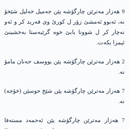
9 ھەزار مەترێن چارگۆشە یێن جەمیل خەلیل شێخۆ
نە، ئەبوو ئەمشێ زۆر ل کورێ وی فەرید کر و ئەو
نەچار کر ل شوونا بابێ خوە گرێبەستا بەخشینێ
ئیمزا بکەت.
2 ھەزار مەترێن چارگۆشە یێن یووسف حەنان مامۆ
نە.
7 ھەزار مەترێن چارگۆشە یێن شێخ حوسێن (خۆجە)
نە.
7 ھەزار مەترێن چارگۆشە یێن ئەحمەد مستەفا