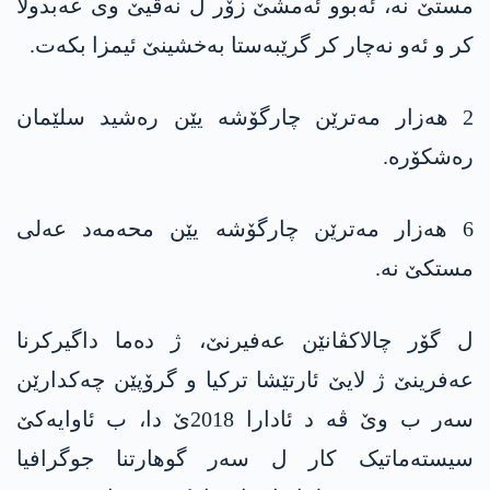
مستێ نە، ئەبوو ئەمشێ زۆر ل نەڤیێ وی عەبدولا
کر و ئەو نەچار کر گرێبەستا بەخشینێ ئیمزا بکەت.
2 ھەزار مەترێن چارگۆشە یێن رەشید سلێمان
رەشکۆرە.
6 ھەزار مەترێن چارگۆشە یێن محەمەد عەلی
مستکێ نە.
ل گۆر چالاکڤانێن عەفیرنێ، ژ دەما داگیرکرنا
عەفرینێ ژ لایێ ئارتێشا ترکیا و گرۆپێن چەکدارێن
سەر ب وێ ڤە د ئادارا 2018ێ دا، ب ئاوایەکێ
سیستەماتیک کار ل سەر گوھارتنا جوگرافیا