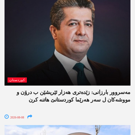
کوردستان
مەسروور بارزانی: زێدەتری ھەزار ئێریشێن ب درۆن و
مووشەکان ل سەر ھەرێما کوردستانێ ھاتنە کرن
2026-08-08