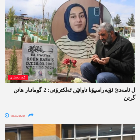
کوردستان
ل ئامەدێ ئۆپەراسیۆنا تاوانێن ئەلکترۆنی: 2 گومانبار ھاتن
گرتن
2026-08-08