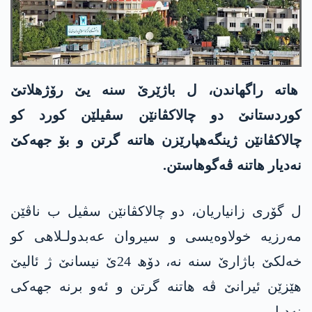
ھاتە راگھاندن، ل باژێرێ سنە یێ رۆژھلاتێ
کوردستانێ دو چالاکڤانێن سڤیلێن کورد کو
چالاکڤانێن ژینگەھپارێزن ھاتنە گرتن و بۆ جھەکێ
نەدیار ھاتنە ڤەگوھاستن.
ل گۆری زانیاریان، دو چالاکڤانێن سڤیل ب ناڤێن
مەرزیە خولاوەیسی و سیروان عەبدولـلاھی کو
خەلکێ باژارێ سنە نە، دۆھ 24ێ نیسانێ ژ ئالیێ
ھێزێن ئیرانێ ڤە ھاتنە گرتن و ئەو برنە جھەکی
نەدیار.