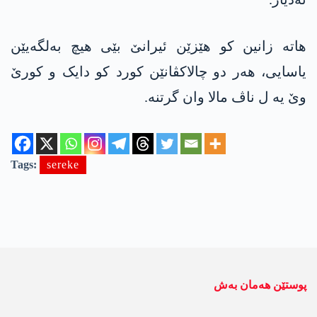
ھاتە زانین کو ھێزێن ئیرانێ بێی هیچ بەلگەیێن
یاسایی، ھەر دو چالاکڤانێن کورد کو دایک و کورێ
وێ یە ل ناڤ مالا وان گرتنە.
Tags:
sereke
پوستێن ھەمان بەش