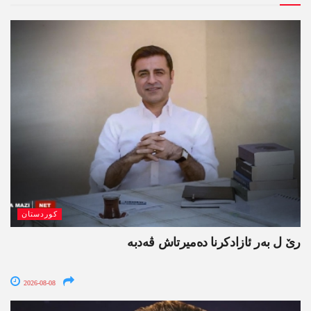
کوردستان
رێ ل بەر ئازادکرنا دەمیرتاش ڤەدبە
2026-08-08