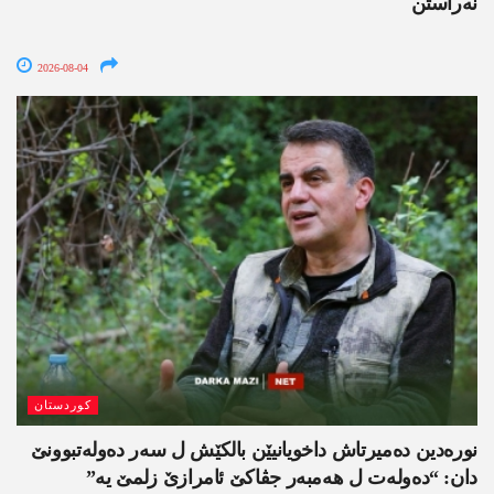
نەراستن
2026-08-04
کوردستان
نورەدین دەمیرتاش داخویانیێن بالکێش ل سەر دەولەتبوونێ
دان: “دەولەت ل ھەمبەر جڤاکێ ئامرازێ زلمێ یە”