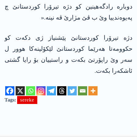
دوبارە رادگه‌ھینین کو دژە تیرۆرا کوردستانێ چ
په‌یوەندییا وێ ب ڤێ مژارێ ڤه‌ نینە.«
دژە تیرۆرا کوردستانێ پێشنیاز ژی دکەت کو
حکوومەتا ھەرێما کوردستانێ لێکۆلینەکا ھوور ل
سەر وێ راپۆرتێ بکەت و راستییان بۆ رایا گشتی
ئاشکەرا بکەت.
Tags:
sereke