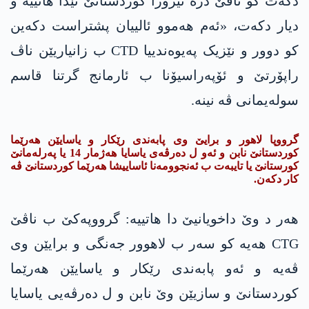
دکەت کو ناڤێ دژە تیرۆرا کوردستانێ تێدا ھاتییە و
دیار دکەت، «ئەم ھەموو ئالییان پشتراست دکه‌ین
کو دوور و نێزیک په‌یوەندییا CTD ب زانیاریێن ناڤ
راپۆرتێ و ئۆپەراسیۆنا ب ئارمانج گرتنا قاسم
سولەیمانی ڤه‌ نینە.
گرووپا لاهور و برایێ وی پابه‌ندی رێكار و یاسایێن هه‌رێما
كوردستانێ نابن و ئه‌و ل ده‌رڤه‌ی یاسایا هه‌ژمار 14 یا په‌رله‌مانێ
كورستانێ یا تایبه‌ت ب ئه‌نجوومه‌نا ئاساییشا هه‌رێما كوردستانێ ڤه‌
كار دكه‌ن.
ھەر د وێ داخویانیێ دا هاتییه‌: گرووپەکێ ب ناڤێ
CTG ھەیە کو سەر ب لاھوور جەنگی و برایێن وی
ڤەیە و ئه‌و پابەندی رێکار و یاسایێن ھەرێما
کوردستانێ و سازیێن وێ نابن و ل دەرڤەیی یاسایا