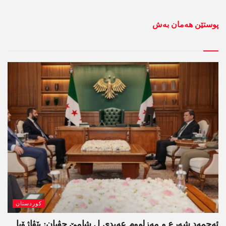
پوستێن ھەمان بەش
کوردستان
ئەحمەد شەرع و مەزلووم عەبدی ل شامێ جڤیان: پێڤاژۆیا