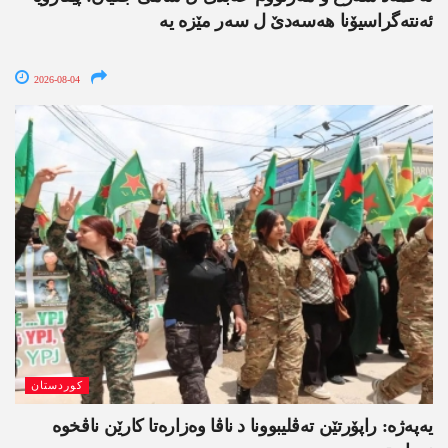
ئەنتەگراسیۆنا ھەسەدێ ل سەر مێزە یە
2026-08-04
کوردستان
یەپەژە: راپۆرتێن تەڤلیبوونا د ناڤا وەزارەتا کارێن ناڤخوە