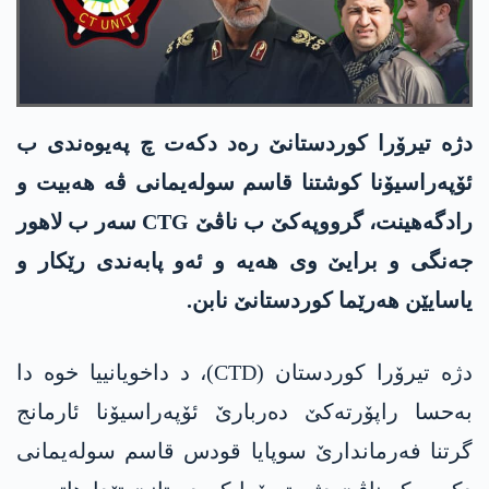
دژە تیرۆرا کوردستانێ رەد دکەت چ په‌یوه‌ندی ب
ئۆپەراسیۆنا کوشتنا قاسم سولەیمانی ڤه‌ هه‌بیت و
رادگه‌ھینت، گرووپەکێ ب ناڤێ CTG سەر ب لاھور
جەنگی و برایێ وی ھەیە و ئەو پابەندی رێکار و
یاسایێن ھەرێما کوردستانێ نابن.
دژە تیرۆرا کوردستان (CTD)، د داخویانییا خوە دا
بەحسا راپۆرتەکێ دەربارێ ئۆپەراسیۆنا ئارمانج
گرتنا فەرماندارێ سوپایا قودس قاسم سولەیمانی