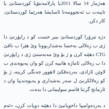
ھەژمار 14 سالا 2011یا پارلامەنتۆیا کوردستانێ یا
تایبەت ب ئەنجوومەنا ئاسایشا ھەرێما کوردستانێ،
کار دکن.
دژە تیرۆرا کوردستانێ ببیر خست کو د راپۆرتێ دا
ژی ب زەلالی بەحسا بەشداربوونا وێ ھێزا ب ناڤێ
CTG دهێته‌ کرن و ژ بۆ وێ مەبەستێ ژی د راپۆرتێ
دا ب زەلالی ئاماژە هاتییه‌ كرن کو وان په‌یوەندی ب
لاوێن ئازادی، بەردەڤکێ لاھوور جەنگی کرینە، ژ بۆ
کو زەلالکرنێ ل سەر بەشداری و په‌یوەندییا وان د
ئارمانج گرتنا قاسم سولیمانی دا بده‌ت.
د به‌رده‌وامییا داخویانیێ دا دهێته‌ دوپات کرن، «ئەم