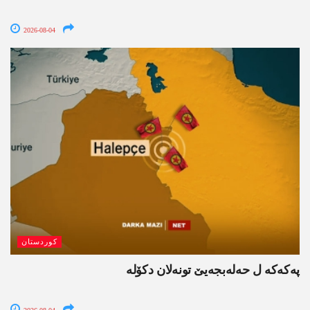
2026-08-04
کوردستان
پەکەکە ل حەلەبجەیێ تونەلان دکۆلە